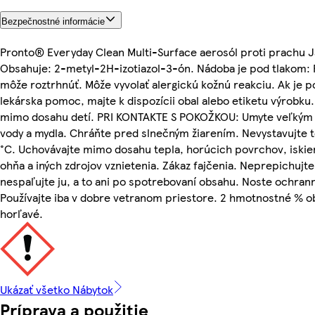
Bezpečnostné informácie
Pronto® Everyday Clean Multi-Surface aerosól proti prachu 
Obsahuje: 2-metyl-2H-izotiazol-3-ón. Nádoba je pod tlakom: Pr
môže roztrhnúť. Môže vyvolať alergickú kožnú reakciu. Ak je 
lekárska pomoc, majte k dispozícii obal alebo etiketu výrobku
mimo dosahu detí. PRI KONTAKTE S POKOŽKOU: Umyte veľký
vody a mydla. Chráňte pred slnečným žiarením. Nevystavujte 
°C. Uchovávajte mimo dosahu tepla, horúcich povrchov, iskie
ohňa a iných zdrojov vznietenia. Zákaz fajčenia. Neprepichujte
nespaľujte ju, a to ani po spotrebovaní obsahu. Noste ochran
Používajte iba v dobre vetranom priestore. 2 hmotnostné % o
horľavé.
Ukázať všetko Nábytok
Príprava a použitie