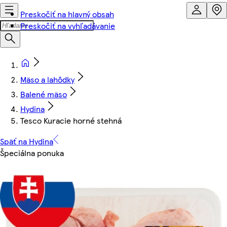
Preskočiť na hlavný obsah
Preskočiť na vyhľadávanie
Mäso a lahôdky
Balené mäso
Hydina
Tesco Kuracie horné stehná
Späť na Hydina
Špeciálna ponuka