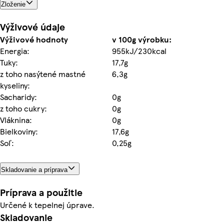
Zloženie
Výživové údaje
Výživové hodnoty
v 100g výrobku:
Energia:
955kJ/230kcal
Tuky:
17,7g
z toho nasýtené mastné
6,3g
kyseliny:
Sacharidy:
0g
z toho cukry:
0g
Vláknina:
0g
Bielkoviny:
17,6g
Soľ:
0,25g
Skladovanie a príprava
Príprava a použitie
Určené k tepelnej úprave.
Skladovanie