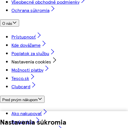
Všeobecné obchodné podmienky
Ochrana súkromia
O nás
Prístupnosť
Kde dovážame
Poplatok za službu
Nastavenia cookies
Možnosti platby
Tesco.sk
Clubcard
Pred prvým nákupom
Ako nakupovať
Nastavenia súkromia
Registrácia