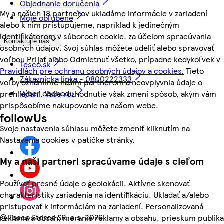
Objednanie doručenia
My a našich 18 partnerov ukladáme informácie v zariadení
Moje obľúbené
alebo k nim pristupujeme, napríklad k jedinečným
identifikátorom v súboroch cookie, za účelom spracúvania
Kontaktujte nás
osobných údajov. Svoj súhlas môžete udeliť alebo spravovať
voľbou Prijať alebo Odmietnuť všetko, prípadne kedykoľvek v
Tesco.sk
Pravidlách pre ochranu osobných údajov a cookies.
Tieto
Zákaznícka linka - 0800222333
voľby oznámime našim partnerom a neovplyvnia údaje o
Výber obchodu
prehliadaní. Vaše rozhodnutie však zmení spôsob, akým vám
prispôsobíme nakupovanie na našom webe.
followUs
Svoje nastavenia súhlasu môžete zmeniť kliknutím na
Nastavenia cookies v pätičke stránky.
My a naši partneri spracúvame údaje s cieľom
Používať presné údaje o geolokácii. Aktívne skenovať
charakteristiky zariadenia na identifikáciu. Ukladať a/alebo
pristupovať k informáciám na zariadení. Personalizovaná
©
Tesco Stores SR, a.s. 2026
reklama a obsah, meranie reklamy a obsahu, prieskum publika