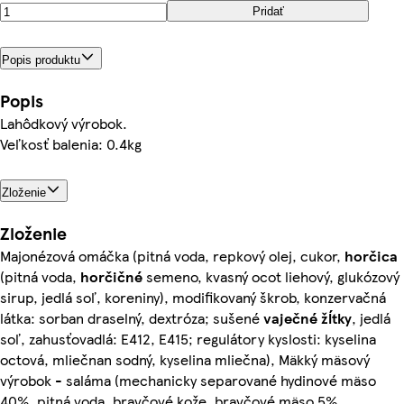
Pridať
Popis produktu
Popis
Lahôdkový výrobok.
Veľkosť balenia: 0.4kg
Zloženie
Zloženie
Majonézová omáčka (pitná voda, repkový olej, cukor,
horčica
(pitná voda,
horčičné
semeno, kvasný ocot liehový, glukózový
sirup, jedlá soľ, koreniny), modifikovaný škrob, konzervačná
látka: sorban draselný, dextróza; sušené
vaječné
žĺtky
, jedlá
soľ, zahusťovadlá: E412, E415; regulátory kyslosti: kyselina
octová, mliečnan sodný, kyselina mliečna), Mäkký mäsový
výrobok - saláma (mechanicky separované hydinové mäso
40%, pitná voda, bravčové kože, bravčové mäso 5%,