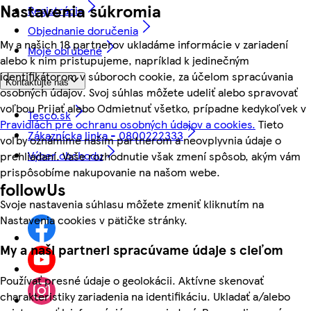
Nastavenia súkromia
Registrácia
Objednanie doručenia
My a našich 18 partnerov ukladáme informácie v zariadení
Moje obľúbené
alebo k nim pristupujeme, napríklad k jedinečným
identifikátorom v súboroch cookie, za účelom spracúvania
Kontaktujte nás
osobných údajov. Svoj súhlas môžete udeliť alebo spravovať
voľbou Prijať alebo Odmietnuť všetko, prípadne kedykoľvek v
Tesco.sk
Pravidlách pre ochranu osobných údajov a cookies.
Tieto
Zákaznícka linka - 0800222333
voľby oznámime našim partnerom a neovplyvnia údaje o
Výber obchodu
prehliadaní. Vaše rozhodnutie však zmení spôsob, akým vám
prispôsobíme nakupovanie na našom webe.
followUs
Svoje nastavenia súhlasu môžete zmeniť kliknutím na
Nastavenia cookies v pätičke stránky.
My a naši partneri spracúvame údaje s cieľom
Používať presné údaje o geolokácii. Aktívne skenovať
charakteristiky zariadenia na identifikáciu. Ukladať a/alebo