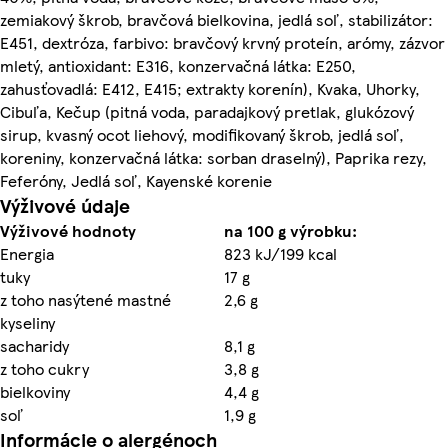
zemiakový škrob, bravčová bielkovina, jedlá soľ, stabilizátor:
E451, dextróza, farbivo: bravčový krvný proteín, arómy, zázvor
mletý, antioxidant: E316, konzervačná látka: E250,
zahusťovadlá: E412, E415; extrakty korenín), Kvaka, Uhorky,
Cibuľa, Kečup (pitná voda, paradajkový pretlak, glukózový
sirup, kvasný ocot liehový, modifikovaný škrob, jedlá soľ,
koreniny, konzervačná látka: sorban draselný), Paprika rezy,
Feferóny, Jedlá soľ, Kayenské korenie
Výživové údaje
Výživové hodnoty
na 100 g výrobku:
Energia
823 kJ/199 kcal
tuky
17 g
z toho nasýtené mastné
2,6 g
kyseliny
sacharidy
8,1 g
z toho cukry
3,8 g
bielkoviny
4,4 g
soľ
1,9 g
Informácie o alergénoch