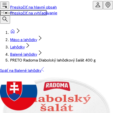
Preskočiť na hlavný obsah
Preskočiť na vyhľadávanie
Mäso a lahôdky
Lahôdky
Balené lahôdky
PRETO Radoma Diabolský lahôdkový šalát 400 g
Späť na Balené lahôdky