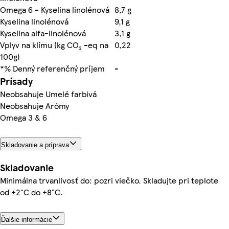
Omega 6 - Kyselina linolénová
8,7 g
Kyselina linolénová
9,1 g
Kyselina alfa-linolénová
3,1 g
Vplyv na klímu (kg CO₂ -eq na
0,22
100g)
*% Denný referenčný príjem
-
Prísady
Neobsahuje Umelé farbivá
Neobsahuje Arómy
Omega 3 & 6
Skladovanie a príprava
Skladovanie
Minimálna trvanlivosť do: pozri viečko. Skladujte pri teplote
od +2°C do +8°C.
Ďalšie informácie