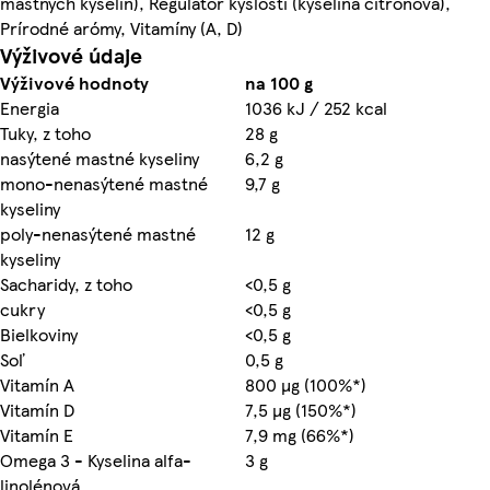
mastných kyselín), Regulátor kyslosti (kyselina citrónová),
Prírodné arómy, Vitamíny (A, D)
Výživové údaje
Výživové hodnoty
na 100 g
Energia
1036 kJ / 252 kcal
Tuky, z toho
28 g
nasýtené mastné kyseliny
6,2 g
mono-nenasýtené mastné
9,7 g
kyseliny
poly-nenasýtené mastné
12 g
kyseliny
Sacharidy, z toho
<0,5 g
cukry
<0,5 g
Bielkoviny
<0,5 g
Soľ
0,5 g
Vitamín A
800 µg (100%*)
Vitamín D
7,5 µg (150%*)
Vitamín E
7,9 mg (66%*)
Omega 3 - Kyselina alfa-
3 g
linolénová