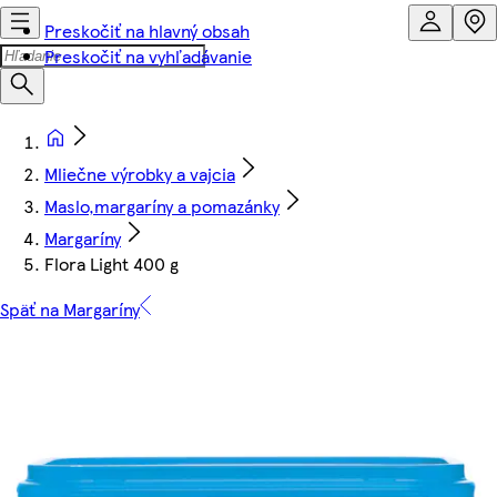
Preskočiť na hlavný obsah
Preskočiť na vyhľadávanie
Mliečne výrobky a vajcia
Maslo,margaríny a pomazánky
Margaríny
Flora Light 400 g
Späť na Margaríny