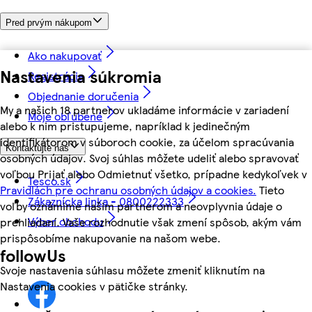
Pred prvým nákupom
Ako nakupovať
Nastavenia súkromia
Registrácia
Objednanie doručenia
My a našich 18 partnerov ukladáme informácie v zariadení
Moje obľúbené
alebo k nim pristupujeme, napríklad k jedinečným
identifikátorom v súboroch cookie, za účelom spracúvania
Kontaktujte nás
osobných údajov. Svoj súhlas môžete udeliť alebo spravovať
voľbou Prijať alebo Odmietnuť všetko, prípadne kedykoľvek v
Tesco.sk
Pravidlách pre ochranu osobných údajov a cookies.
Tieto
Zákaznícka linka - 0800222333
voľby oznámime našim partnerom a neovplyvnia údaje o
Výber obchodu
prehliadaní. Vaše rozhodnutie však zmení spôsob, akým vám
prispôsobíme nakupovanie na našom webe.
followUs
Svoje nastavenia súhlasu môžete zmeniť kliknutím na
Nastavenia cookies v pätičke stránky.