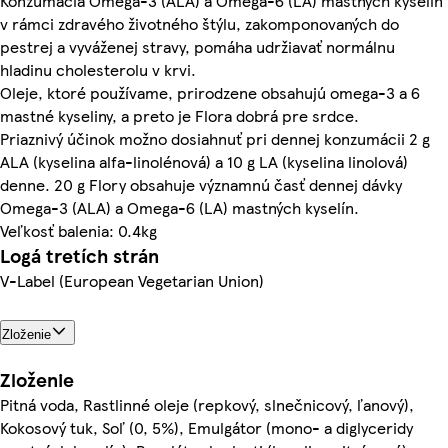
Konzumácia Omega-3 (ALA) a Omega-6 (LA) mastných kyselín
v rámci zdravého životného štýlu, zakomponovaných do
pestrej a vyváženej stravy, pomáha udržiavať normálnu
hladinu cholesterolu v krvi.
Oleje, ktoré používame, prirodzene obsahujú omega-3 a 6
mastné kyseliny, a preto je Flora dobrá pre srdce.
Priaznivý účinok možno dosiahnuť pri dennej konzumácii 2 g
ALA (kyselina alfa-linolénová) a 10 g LA (kyselina linolová)
denne. 20 g Flory obsahuje významnú časť dennej dávky
Omega-3 (ALA) a Omega-6 (LA) mastných kyselín.
Veľkosť balenia: 0.4kg
Logá tretích strán
V-Label (European Vegetarian Union)
Zloženie
Zloženie
Pitná voda, Rastlinné oleje (repkový, slnečnicový, ľanový),
Kokosový tuk, Soľ (0, 5%), Emulgátor (mono- a diglyceridy