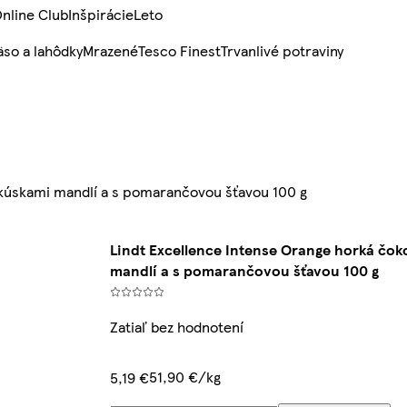
nline Club
Inšpirácie
Leto
so a lahôdky
Mrazené
Tesco Finest
Trvanlivé potraviny
 kúskami mandlí a s pomarančovou šťavou 100 g
Lindt Excellence Intense Orange horká čok
mandlí a s pomarančovou šťavou 100 g
Zatiaľ bez hodnotení
51,90 €/kg
5,19 €