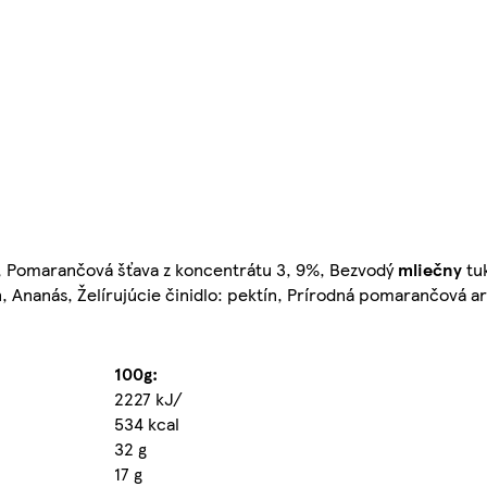
 Pomarančová šťava z koncentrátu 3, 9%, Bezvodý
mliečny
tuk
n, Ananás, Želírujúcie činidlo: pektín, Prírodná pomarančová 
100g:
2227 kJ/
534 kcal
32 g
17 g