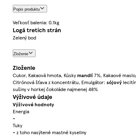
Popis produktu
Veľkosť balenia: 0.1kg
Logá tretích strán
Zelený bod
Zloženie
Zloženie
Cukor, Kakaová hmota, Kúsky
mandlí
7%, Kakaové maslo,
Citrónová šťava z koncentrátu, Emulgátor:
sójový
lecití
sušiny v horkej čokoláde najmenej 48%
Výživové údaje
Výživové hodnoty
Energia
-
Tuky
- z toho nasýtené mastné kyseliny