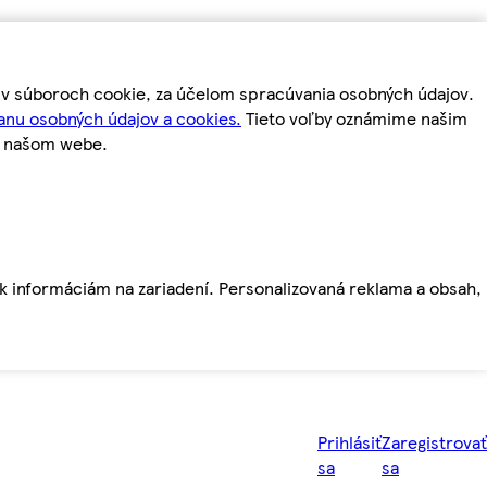
m v súboroch cookie, za účelom spracúvania osobných údajov.
anu osobných údajov a cookies.
Tieto voľby oznámime našim
a našom webe.
ť k informáciám na zariadení. Personalizovaná reklama a obsah,
Prihlásiť
Zaregistrovať
sa
sa