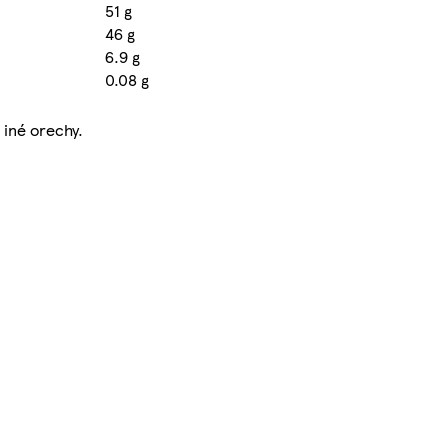
51 g
46 g
6.9 g
0.08 g
 iné orechy.