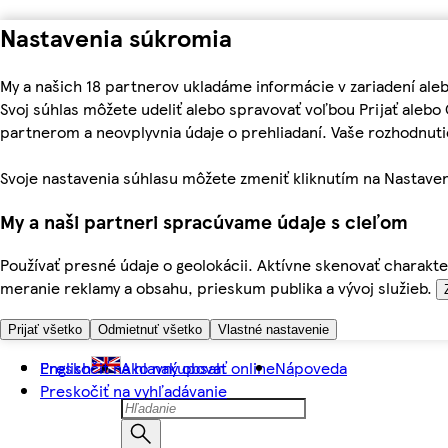
Nastavenia súkromia
My a našich 18 partnerov ukladáme informácie v zariadení ale
Svoj súhlas môžete udeliť alebo spravovať voľbou Prijať aleb
partnerom a neovplyvnia údaje o prehliadaní. Vaše rozhodnu
Svoje nastavenia súhlasu môžete zmeniť kliknutím na Nastaven
My a naši partneri spracúvame údaje s cieľom
Používať presné údaje o geolokácii. Aktívne skenovať charakter
meranie reklamy a obsahu, prieskum publika a vývoj služieb.
Prijať všetko
Odmietnuť všetko
Vlastné nastavenie
Preskočiť na hlavný obsah
English
Ako nakupovať online
Nápoveda
Preskočiť na vyhľadávanie