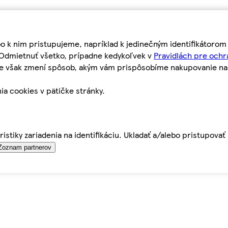
bo k nim pristupujeme, napríklad k jedinečným identifikátoro
o Odmietnuť všetko, prípadne kedykoľvek v
Pravidlách pre ochr
tie však zmení spôsob, akým vám prispôsobíme nakupovanie n
ia cookies v pätičke stránky.
istiky zariadenia na identifikáciu. Ukladať a/alebo pristupova
Zoznam partnerov