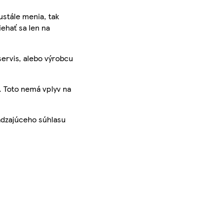
ustále menia, tak
iehať sa len na
servis, alebo výrobcu
. Toto nemá vplyv na
ádzajúceho súhlasu