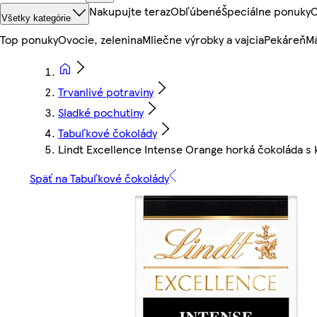
Nakupujte teraz
Obľúbené
Špeciálne ponuky
O
Všetky kategórie
Top ponuky
Ovocie, zelenina
Mliečne výrobky a vajcia
Pekáreň
Mä
Trvanlivé potraviny
Sladké pochutiny
Tabuľkové čokolády
Lindt Excellence Intense Orange horká čokoláda s
Späť na Tabuľkové čokolády