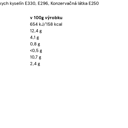
kych kyselín E330, E296, Konzervačná látka E250
v 100g výrobku
654 kJ/158 kcal
12,4 g
4,1 g
0,8 g
<0,5 g
10,7 g
2,4 g