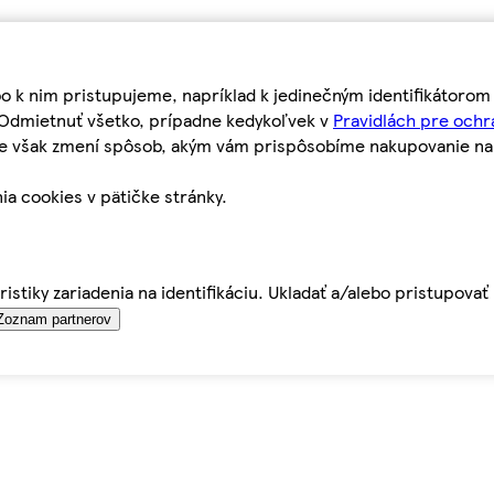
bo k nim pristupujeme, napríklad k jedinečným identifikátoro
o Odmietnuť všetko, prípadne kedykoľvek v
Pravidlách pre ochr
tie však zmení spôsob, akým vám prispôsobíme nakupovanie n
ia cookies v pätičke stránky.
istiky zariadenia na identifikáciu. Ukladať a/alebo pristupova
Zoznam partnerov