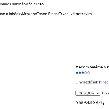
nline Club
Inšpirácie
Leto
so a lahôdky
Mrazené
Tesco Finest
Trvanlivé potraviny
Mecom Saláma s k
3 hviezdičiek
(
1 re
0.2
4,90 €/kg
0,98 €