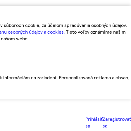
m v súboroch cookie, za účelom spracúvania osobných údajov.
anu osobných údajov a cookies.
Tieto voľby oznámime našim
a našom webe.
ť k informáciám na zariadení. Personalizovaná reklama a obsah,
Prihlásiť
Zaregistrovať
sa
sa