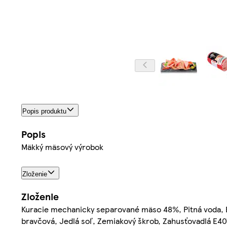
Popis produktu
Popis
Mäkký mäsový výrobok
Zloženie
Zloženie
Kuracie mechanicky separované mäso 48%, Pitná voda, Bra
bravčová, Jedlá soľ, Zemiakový škrob, Zahusťovadlá E407