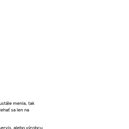
ustále menia, tak
iehať sa len na
servis, alebo výrobcu