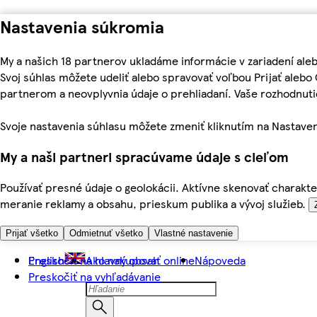
Nastavenia súkromia
My a našich 18 partnerov ukladáme informácie v zariadení ale
Svoj súhlas môžete udeliť alebo spravovať voľbou Prijať aleb
partnerom a neovplyvnia údaje o prehliadaní. Vaše rozhodnu
Svoje nastavenia súhlasu môžete zmeniť kliknutím na Nastaven
My a naši partneri spracúvame údaje s cieľom
Používať presné údaje o geolokácii. Aktívne skenovať charakter
meranie reklamy a obsahu, prieskum publika a vývoj služieb.
Prijať všetko
Odmietnuť všetko
Vlastné nastavenie
Preskočiť na hlavný obsah
English
Ako nakupovať online
Nápoveda
Preskočiť na vyhľadávanie