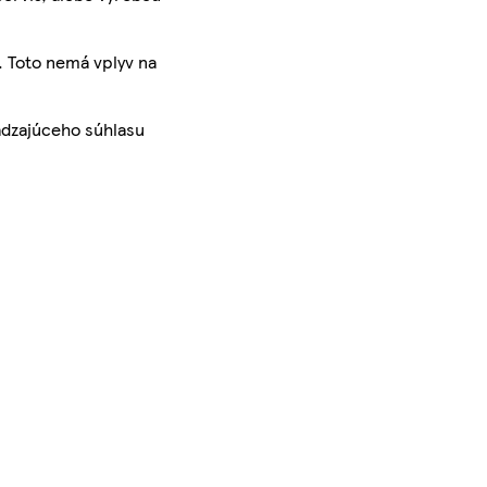
. Toto nemá vplyv na
ádzajúceho súhlasu