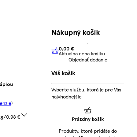
Nákupný košík
0,00 €
Aktuálna cena košíku
0,00 €
Aktuálna cena košíku
Objednať dodanie
Váš košík
ápiou
Vyberte službu, ktorá je pre Vás
najvhodnejšie
cenzie
)
kg/0,98 €
Prázdny košík
Produkty, ktoré pridáte do