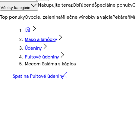
Nakupujte teraz
Obľúbené
Špeciálne ponuky
O
Všetky kategórie
Top ponuky
Ovocie, zelenina
Mliečne výrobky a vajcia
Pekáreň
Mä
Mäso a lahôdky
Údeniny
Pultové údeniny
Mecom Saláma s kápiou
Späť na Pultové údeniny