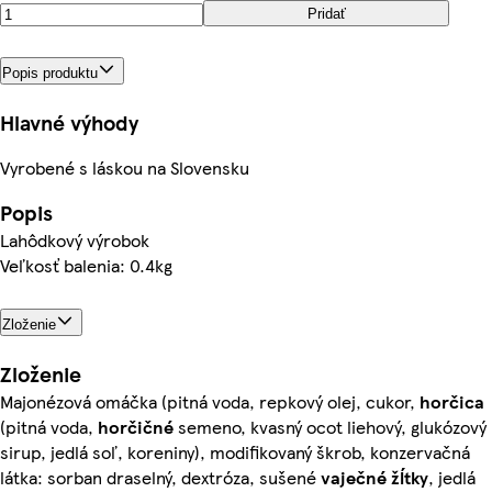
Pridať
Popis produktu
Hlavné výhody
Vyrobené s láskou na Slovensku
Popis
Lahôdkový výrobok
Veľkosť balenia: 0.4kg
Zloženie
Zloženie
Majonézová omáčka (pitná voda, repkový olej, cukor,
horčica
(pitná voda,
horčičné
semeno, kvasný ocot liehový, glukózový
sirup, jedlá soľ, koreniny), modifikovaný škrob, konzervačná
látka: sorban draselný, dextróza, sušené
vaječné
žĺtky
, jedlá