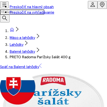
Preskočiť na hlavný obsah
Preskočiť na vyhľadávanie
Mäso a lahôdky
Lahôdky
Balené lahôdky
PRETO Radoma Parížsky šalát 400 g
Späť na Balené lahôdky