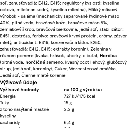
soľ, zahusťovadlá: E412, E415; regulátory kyslosti: kyselina
octová, mliečnan sodný, kyselina mliečna), Mäkký mäsový
výrobok - saláma (mechanicky separované hydinové mäso
40%, pitná voda, bravčové kože, bravčové mäso 5%,
zemiakový škrob, bravčová bielkovina, jedlá soľ, stabilizátor:
E451, dextróza, farbivo: bravčový krvný proteín, arómy, zázvor
mletý, antioxidant: E316, konzervačná látka: E250,
zahusťovadlá: E412, E415; extrakty korenín), Zelenina v
rôznom pomere (kvaka, hrášok, uhorky, cibuľa),
Horčica
(pitná voda,
horčičné
semeno, kvasný ocot liehový, glukózový
sirup, jedlá soľ, koreniny), Cukor, Worcesterová omáčka,
Jedlá soľ, Čierne mleté korenie
Výživové údaje
Výživové hodnoty
na 100 g výrobku:
Energia
727 kJ/175 kcal
Tuky
15 g
z toho nasýtené mastné
2,2 g
kyseliny
sacharidy
6,4 g