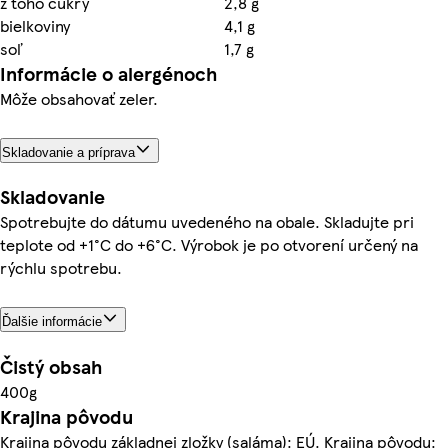
z toho cukry
2,8 g
bielkoviny
4,1 g
soľ
1,7 g
Informácie o alergénoch
Môže obsahovať zeler.
Skladovanie a príprava
Skladovanie
Spotrebujte do dátumu uvedeného na obale. Skladujte pri
teplote od +1°C do +6°C. Výrobok je po otvorení určený na
rýchlu spotrebu.
Ďalšie informácie
Čistý obsah
400g
Krajina pôvodu
Krajina pôvodu základnej zložky (saláma): EÚ. Krajina pôvodu: