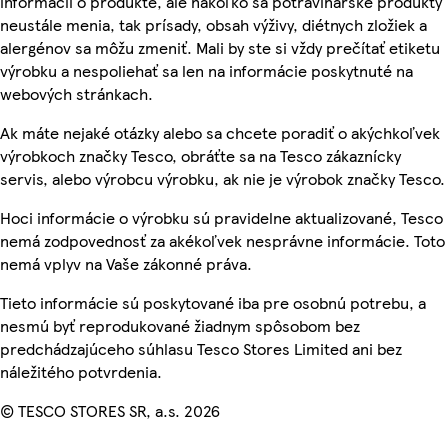
informácií o produkte, ale nakoľko sa potravinárske produkty
neustále menia, tak prísady, obsah výživy, diétnych zložiek a
alergénov sa môžu zmeniť. Mali by ste si vždy prečítať etiketu
výrobku a nespoliehať sa len na informácie poskytnuté na
webových stránkach.
Ak máte nejaké otázky alebo sa chcete poradiť o akýchkoľvek
výrobkoch značky Tesco, obráťte sa na Tesco zákaznícky
servis, alebo výrobcu výrobku, ak nie je výrobok značky Tesco.
Hoci informácie o výrobku sú pravidelne aktualizované, Tesco
nemá zodpovednosť za akékoľvek nesprávne informácie. Toto
nemá vplyv na Vaše zákonné práva.
Tieto informácie sú poskytované iba pre osobnú potrebu, a
nesmú byť reprodukované žiadnym spôsobom bez
predchádzajúceho súhlasu Tesco Stores Limited ani bez
náležitého potvrdenia.
© TESCO STORES SR, a.s. 2026