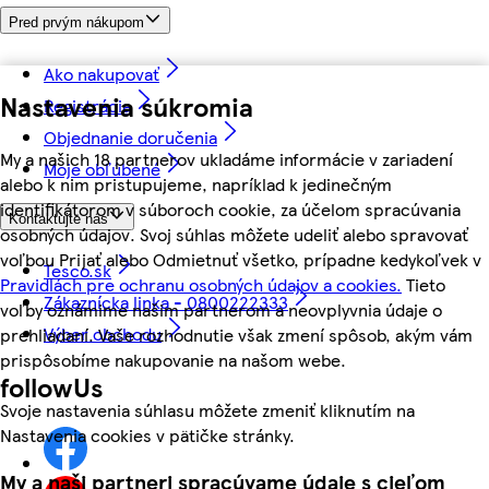
Pred prvým nákupom
Ako nakupovať
Nastavenia súkromia
Registrácia
Objednanie doručenia
My a našich 18 partnerov ukladáme informácie v zariadení
Moje obľúbené
alebo k nim pristupujeme, napríklad k jedinečným
identifikátorom v súboroch cookie, za účelom spracúvania
Kontaktujte nás
osobných údajov. Svoj súhlas môžete udeliť alebo spravovať
voľbou Prijať alebo Odmietnuť všetko, prípadne kedykoľvek v
Tesco.sk
Pravidlách pre ochranu osobných údajov a cookies.
Tieto
Zákaznícka linka - 0800222333
voľby oznámime našim partnerom a neovplyvnia údaje o
Výber obchodu
prehliadaní. Vaše rozhodnutie však zmení spôsob, akým vám
prispôsobíme nakupovanie na našom webe.
followUs
Svoje nastavenia súhlasu môžete zmeniť kliknutím na
Nastavenia cookies v pätičke stránky.
My a naši partneri spracúvame údaje s cieľom