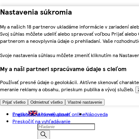
Nastavenia súkromia
My a našich 18 partnerov ukladáme informácie v zariadení ale
Svoj súhlas môžete udeliť alebo spravovať voľbou Prijať aleb
partnerom a neovplyvnia údaje o prehliadaní. Vaše rozhodnu
Svoje nastavenia súhlasu môžete zmeniť kliknutím na Nastaven
My a naši partneri spracúvame údaje s cieľom
Používať presné údaje o geolokácii. Aktívne skenovať charakter
meranie reklamy a obsahu, prieskum publika a vývoj služieb.
Prijať všetko
Odmietnuť všetko
Vlastné nastavenie
Preskočiť na hlavný obsah
English
Ako nakupovať online
Nápoveda
Preskočiť na vyhľadávanie