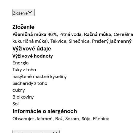
Zloženie
Zloženie
Pšeničná múka
46%, Pitná voda,
Ražná múka
, Cereálna
kukuričná múka), Tekvica, Slnečnica, Pražený
jačmenný 
Výživové údaje
Výživové hodnoty
Energia
Tuky z toho
nasýtené mastné kyseliny
Sacharidy z toho
cukry
Bielkoviny
Soľ
Informácie o alergénoch
Obsahuje: Jačmeň, Raž, Sezam, Sója, Pšenica