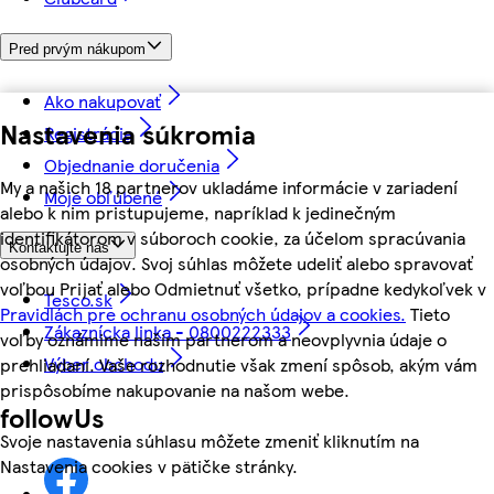
Pred prvým nákupom
Ako nakupovať
Nastavenia súkromia
Registrácia
Objednanie doručenia
My a našich 18 partnerov ukladáme informácie v zariadení
Moje obľúbené
alebo k nim pristupujeme, napríklad k jedinečným
identifikátorom v súboroch cookie, za účelom spracúvania
Kontaktujte nás
osobných údajov. Svoj súhlas môžete udeliť alebo spravovať
voľbou Prijať alebo Odmietnuť všetko, prípadne kedykoľvek v
Tesco.sk
Pravidlách pre ochranu osobných údajov a cookies.
Tieto
Zákaznícka linka - 0800222333
voľby oznámime našim partnerom a neovplyvnia údaje o
Výber obchodu
prehliadaní. Vaše rozhodnutie však zmení spôsob, akým vám
prispôsobíme nakupovanie na našom webe.
followUs
Svoje nastavenia súhlasu môžete zmeniť kliknutím na
Nastavenia cookies v pätičke stránky.