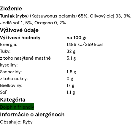
Zloženie
Tuniak
(
ryby
) (Katsuwonus pelamis) 65%, Olivový olej 33, 3%,
Jedlá soľ 1, 5%, Oregano 0, 2%
Výživové údaje
Výživové hodnoty
na 100 g:
Energia:
1486 kJ/359 kcal
Tuky:
32 g
z toho nasýtené mastné
5,1 g
kyseliny:
Sacharidy:
1,8 g
z toho cukry:
0 g
Bielkoviny:
17 g
Soľ
1,1 g
Kategória
Dolphin friendly
Informácie o alergénoch
Obsahuje: Ryby