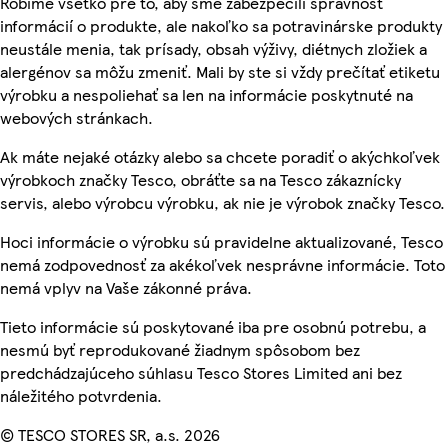
Robíme všetko pre to, aby sme zabezpečili správnosť
informácií o produkte, ale nakoľko sa potravinárske produkty
neustále menia, tak prísady, obsah výživy, diétnych zložiek a
alergénov sa môžu zmeniť. Mali by ste si vždy prečítať etiketu
výrobku a nespoliehať sa len na informácie poskytnuté na
webových stránkach.
Ak máte nejaké otázky alebo sa chcete poradiť o akýchkoľvek
výrobkoch značky Tesco, obráťte sa na Tesco zákaznícky
servis, alebo výrobcu výrobku, ak nie je výrobok značky Tesco.
Hoci informácie o výrobku sú pravidelne aktualizované, Tesco
nemá zodpovednosť za akékoľvek nesprávne informácie. Toto
nemá vplyv na Vaše zákonné práva.
Tieto informácie sú poskytované iba pre osobnú potrebu, a
nesmú byť reprodukované žiadnym spôsobom bez
predchádzajúceho súhlasu Tesco Stores Limited ani bez
náležitého potvrdenia.
© TESCO STORES SR, a.s. 2026