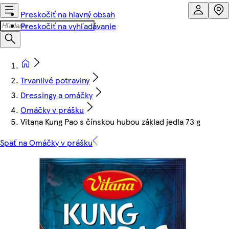
Preskočiť na hlavný obsah
Preskočiť na vyhľadávanie
Trvanlivé potraviny
Dressingy a omáčky
Omáčky v prášku
Vitana Kung Pao s čínskou hubou základ jedla 73 g
Späť na Omáčky v prášku