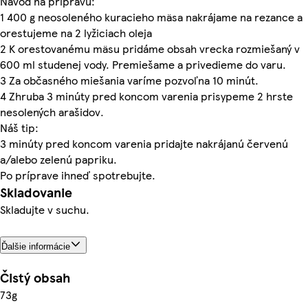
Návod na prípravu:
1 400 g neosoleného kuracieho mäsa nakrájame na rezance a
orestujeme na 2 lyžiciach oleja
2 K orestovanému mäsu pridáme obsah vrecka rozmiešaný v
600 ml studenej vody. Premiešame a privedieme do varu.
3 Za občasného miešania varíme pozvoľna 10 minút.
4 Zhruba 3 minúty pred koncom varenia prisypeme 2 hrste
nesolených arašidov.
Náš tip:
3 minúty pred koncom varenia pridajte nakrájanú červenú
a/alebo zelenú papriku.
Po príprave ihneď spotrebujte.
Skladovanie
Skladujte v suchu.
Ďalšie informácie
Čistý obsah
73g