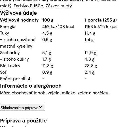
mletý, Farbivo E 150c, Zázvor mletý
Výživové údaje
Výživové hodnoty
100 g
1 porcia (255 g)
Energia
452 kJ/108 kcal
1153 kJ/275 kcal
Tuky
4,5 g
11,4 g
- z toho nasýtené
0,6 g
1,4 g
mastné kyseliny
Sacharidy
5,1 g
12,9 g
- z toho cukry
1,7 g
4,3 g
Bielkoviny
11,3 g
28,8 g
Soľ
0,9 g
2,4 g
Počet porcií: 4
-
-
Informácie o alergénoch
Môže obsahovať lepok, vajcia, mlieko, zeler a horčicu.
Skladovanie a príprava
Príprava a použitie