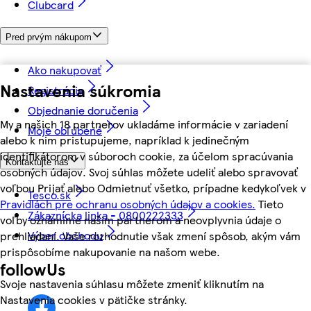
Clubcard
Pred prvým nákupom
Ako nakupovať
Nastavenia súkromia
Registrácia
Objednanie doručenia
My a našich 18 partnerov ukladáme informácie v zariadení
Moje obľúbené
alebo k nim pristupujeme, napríklad k jedinečným
identifikátorom v súboroch cookie, za účelom spracúvania
Kontaktujte nás
osobných údajov. Svoj súhlas môžete udeliť alebo spravovať
voľbou Prijať alebo Odmietnuť všetko, prípadne kedykoľvek v
Tesco.sk
Pravidlách pre ochranu osobných údajov a cookies.
Tieto
Zákaznícka linka - 0800222333
voľby oznámime našim partnerom a neovplyvnia údaje o
Výber obchodu
prehliadaní. Vaše rozhodnutie však zmení spôsob, akým vám
prispôsobíme nakupovanie na našom webe.
followUs
Svoje nastavenia súhlasu môžete zmeniť kliknutím na
Nastavenia cookies v pätičke stránky.