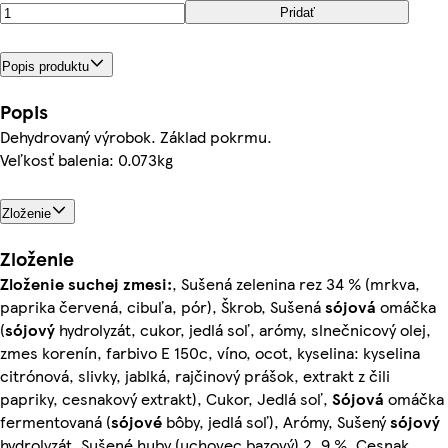
Pridať
Popis produktu
Popis
Dehydrovaný výrobok. Základ pokrmu.
Veľkosť balenia: 0.073kg
Zloženie
Zloženie
Zloženie suchej zmesi:
, Sušená zelenina rez 34 % (mrkva,
paprika červená, cibuľa, pór), Škrob, Sušená
sójová
omáčka
(
sójový
hydrolyzát, cukor, jedlá soľ, arómy, slnečnicový olej,
zmes korenín, farbivo E 150c, víno, ocot, kyselina: kyselina
citrónová, slivky, jablká, rajčinový prášok, extrakt z čili
papriky, cesnakový extrakt), Cukor, Jedlá soľ,
Sójová
omáčka
fermentovaná (
sójové
bôby, jedlá soľ), Arómy, Sušený
sójový
hydrolyzát, Sušené huby (uchovec bazový) 2, 9 %, Cesnak