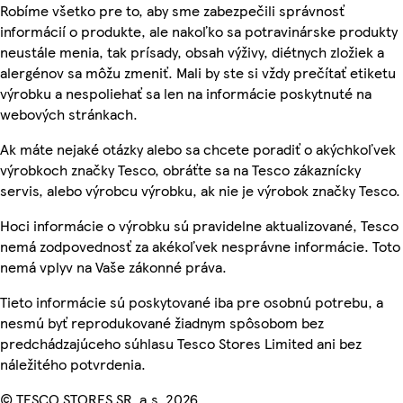
Robíme všetko pre to, aby sme zabezpečili správnosť
informácií o produkte, ale nakoľko sa potravinárske produkty
neustále menia, tak prísady, obsah výživy, diétnych zložiek a
alergénov sa môžu zmeniť. Mali by ste si vždy prečítať etiketu
výrobku a nespoliehať sa len na informácie poskytnuté na
webových stránkach.
Ak máte nejaké otázky alebo sa chcete poradiť o akýchkoľvek
výrobkoch značky Tesco, obráťte sa na Tesco zákaznícky
servis, alebo výrobcu výrobku, ak nie je výrobok značky Tesco.
Hoci informácie o výrobku sú pravidelne aktualizované, Tesco
nemá zodpovednosť za akékoľvek nesprávne informácie. Toto
nemá vplyv na Vaše zákonné práva.
Tieto informácie sú poskytované iba pre osobnú potrebu, a
nesmú byť reprodukované žiadnym spôsobom bez
predchádzajúceho súhlasu Tesco Stores Limited ani bez
náležitého potvrdenia.
© TESCO STORES SR, a.s. 2026