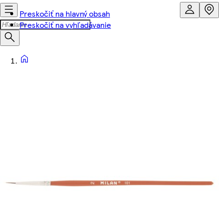
Preskočiť na hlavný obsah
Preskočiť na vyhľadávanie