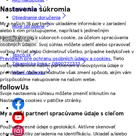
Nastavenia súkromia
Registrácia
Objednanie doručenia
My a našich 18 partnerov ukladáme informácie v zariadení
Moje obľúbené
alebo k nim pristupujeme, napríklad k jedinečným
identifikátorom v súboroch cookie, za účelom spracúvania
Kontaktujte nás
osobných údajov. Svoj súhlas môžete udeliť alebo spravovať
voľbou Prijať alebo Odmietnuť všetko, prípadne kedykoľvek v
Tesco.sk
Pravidlách pre ochranu osobných údajov a cookies.
Tieto
Zákaznícka linka - 0800222333
voľby oznámime našim partnerom a neovplyvnia údaje o
Výber obchodu
prehliadaní. Vaše rozhodnutie však zmení spôsob, akým vám
prispôsobíme nakupovanie na našom webe.
followUs
Svoje nastavenia súhlasu môžete zmeniť kliknutím na
Nastavenia cookies v pätičke stránky.
My a naši partneri spracúvame údaje s cieľom
Používať presné údaje o geolokácii. Aktívne skenovať
charakteristiky zariadenia na identifikáciu. Ukladať a/alebo