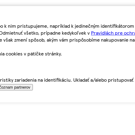
bo k nim pristupujeme, napríklad k jedinečným identifikátoro
o Odmietnuť všetko, prípadne kedykoľvek v
Pravidlách pre ochr
tie však zmení spôsob, akým vám prispôsobíme nakupovanie n
ia cookies v pätičke stránky.
istiky zariadenia na identifikáciu. Ukladať a/alebo pristupova
Zoznam partnerov