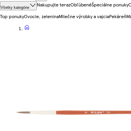
Nakupujte teraz
Obľúbené
Špeciálne ponuky
O
Všetky kategórie
Top ponuky
Ovocie, zelenina
Mliečne výrobky a vajcia
Pekáreň
Mä