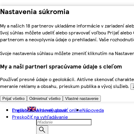
Nastavenia súkromia
My a našich 18 partnerov ukladáme informácie v zariadení ale
Svoj súhlas môžete udeliť alebo spravovať voľbou Prijať aleb
partnerom a neovplyvnia údaje o prehliadaní. Vaše rozhodnu
Svoje nastavenia súhlasu môžete zmeniť kliknutím na Nastaven
My a naši partneri spracúvame údaje s cieľom
Používať presné údaje o geolokácii. Aktívne skenovať charakter
meranie reklamy a obsahu, prieskum publika a vývoj služieb.
Prijať všetko
Odmietnuť všetko
Vlastné nastavenie
Preskočiť na hlavný obsah
English
Ako nakupovať online
Nápoveda
Preskočiť na vyhľadávanie