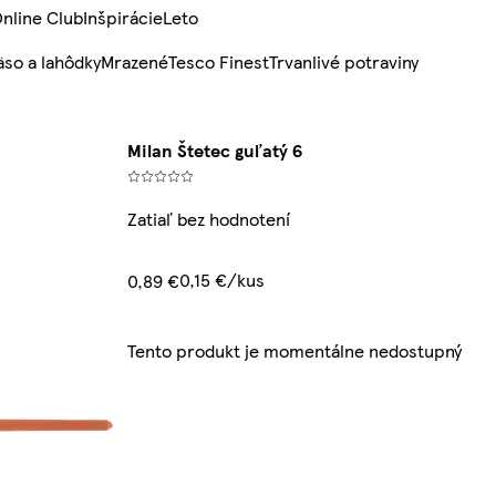
nline Club
Inšpirácie
Leto
so a lahôdky
Mrazené
Tesco Finest
Trvanlivé potraviny
Milan Štetec guľatý 6
Zatiaľ bez hodnotení
0,15 €/kus
0,89 €
Tento produkt je momentálne nedostupný