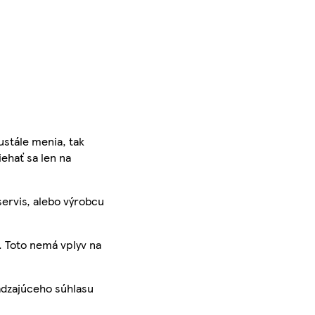
ustále menia, tak
iehať sa len na
servis, alebo výrobcu
. Toto nemá vplyv na
ádzajúceho súhlasu