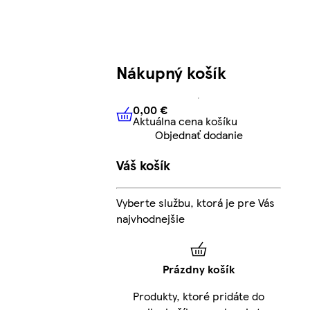
Nákupný košík
0,00 €
Aktuálna cena košíku
0,00 €
Aktuálna cena košíku
Objednať dodanie
Váš košík
Vyberte službu, ktorá je pre Vás
najvhodnejšie
Prázdny košík
Produkty, ktoré pridáte do