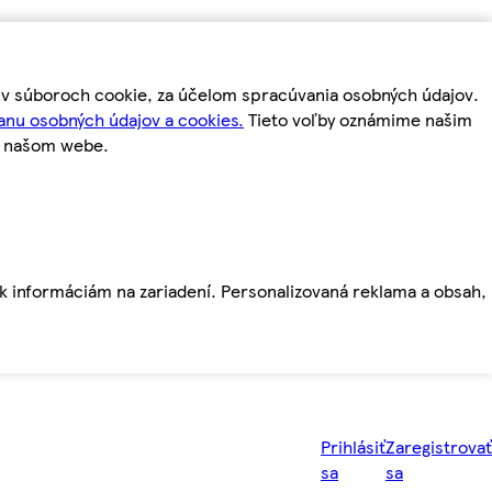
m v súboroch cookie, za účelom spracúvania osobných údajov.
anu osobných údajov a cookies.
Tieto voľby oznámime našim
a našom webe.
ť k informáciám na zariadení. Personalizovaná reklama a obsah,
Prihlásiť
Zaregistrovať
sa
sa