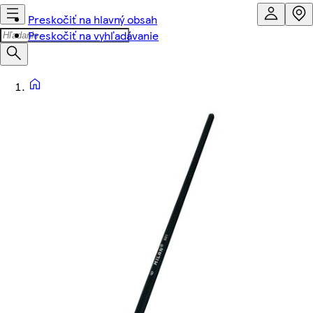
Preskočiť na hlavný obsah
Preskočiť na vyhľadávanie