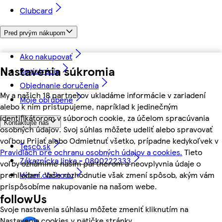
Clubcard
Pred prvým nákupom
Ako nakupovať
Nastavenia súkromia
Registrácia
Objednanie doručenia
My a našich 18 partnerov ukladáme informácie v zariadení
Moje obľúbené
alebo k nim pristupujeme, napríklad k jedinečným
identifikátorom v súboroch cookie, za účelom spracúvania
Kontaktujte nás
osobných údajov. Svoj súhlas môžete udeliť alebo spravovať
voľbou Prijať alebo Odmietnuť všetko, prípadne kedykoľvek v
Tesco.sk
Pravidlách pre ochranu osobných údajov a cookies.
Tieto
Zákaznícka linka - 0800222333
voľby oznámime našim partnerom a neovplyvnia údaje o
Výber obchodu
prehliadaní. Vaše rozhodnutie však zmení spôsob, akým vám
prispôsobíme nakupovanie na našom webe.
followUs
Svoje nastavenia súhlasu môžete zmeniť kliknutím na
Nastavenia cookies v pätičke stránky.