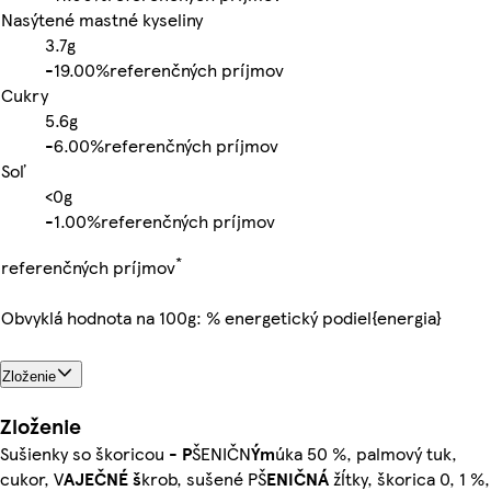
Nasýtené mastné kyseliny
3.7g
-
19.00%
referenčných príjmov
Cukry
5.6g
-
6.00%
referenčných príjmov
Soľ
<0g
-
1.00%
referenčných príjmov
*
referenčných príjmov
Obvyklá hodnota na 100g: % energetický podiel{energia}
Zloženie
Zloženie
Sušienky so škoricou -
P
ŠENIČN
Ým
úka 50 %, palmový tuk,
cukor, V
AJEČNÉ š
krob, sušené PŠ
ENIČNÁ
žĺtky, škorica 0, 1 %,