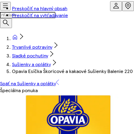
Preskočiť na hlavný obsah
Preskočiť na vyhľadávanie
Trvanlivé potraviny
Sladké pochutiny
Sušienky a oplátky
Opavia Esíčka Škoricové a kakaové Sušienky Balenie 220
Späť na Sušienky a oplátky
Špeciálna ponuka