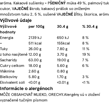
aróma. Kakaové sušienky - P
ŠENIČNÝ
múka 49 %, palmový tuk
cukor, V
AJEČNÉ š
krob, kakaový prášok so zníženým
množstvom tuku 2, 5 %, sušené VA
JEČNÉ ž
ĺtky, škorica, aróm
Výživové údaje
Výživové
per 100g
30.4 g
% 30.4 g
hodnoty
Energia
2139 kJ
650 kJ
8 %
-
511 kcal
155kcal
8 %
Tuky
26.00 g
7.80 g
11 %
z toho nasýtené
12.00 g
3.70 g
19 %
Sacharidy
63.00 g
19.00 g
7 %
Cukry celkom
18.00 g
5.60 g
6 %
Vláknina
2.60 g
0.80 g
Bielkoviny
5.80 g
1.70 g
3 %
Ekvivalent soli
<0.01 g
<0.01 g
<1 %
Informácie o alergénoch
MÔŽE OBSAHOVAŤ MLIEKO, ORECHY.Alergény sú v zložení
vyznačené tučným písmom