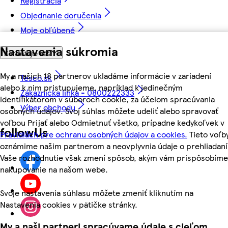
Registrácia
Objednanie doručenia
Moje obľúbené
Nastavenia súkromia
Kontaktujte nás
My a našich 18 partnerov ukladáme informácie v zariadení
Tesco.sk
alebo k nim pristupujeme, napríklad k jedinečným
Zákaznícka linka - 0800222333
identifikátorom v súboroch cookie, za účelom spracúvania
Výber obchodu
osobných údajov. Svoj súhlas môžete udeliť alebo spravovať
voľbou Prijať alebo Odmietnuť všetko, prípadne kedykoľvek v
followUs
Pravidlách pre ochranu osobných údajov a cookies.
Tieto voľb
oznámime našim partnerom a neovplyvnia údaje o prehliadaní
Vaše rozhodnutie však zmení spôsob, akým vám prispôsobíme
nakupovanie na našom webe.
Svoje nastavenia súhlasu môžete zmeniť kliknutím na
Nastavenia cookies v pätičke stránky.
My a naši partneri spracúvame údaje s cieľom