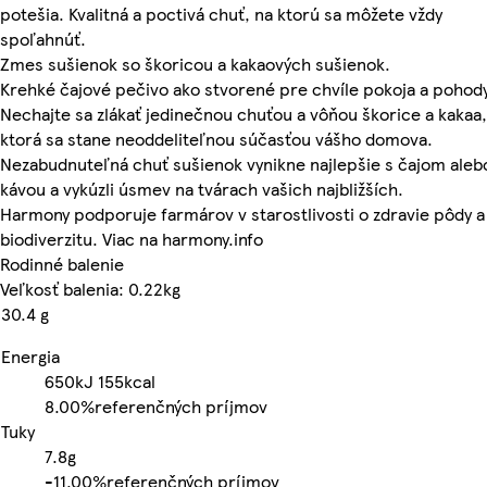
potešia. Kvalitná a poctivá chuť, na ktorú sa môžete vždy
spoľahnúť.
Zmes sušienok so škoricou a kakaových sušienok.
Krehké čajové pečivo ako stvorené pre chvíle pokoja a pohody
Nechajte sa zlákať jedinečnou chuťou a vôňou škorice a kakaa,
ktorá sa stane neoddeliteľnou súčasťou vášho domova.
Nezabudnuteľná chuť sušienok vynikne najlepšie s čajom aleb
kávou a vykúzli úsmev na tvárach vašich najbližších.
Harmony podporuje farmárov v starostlivosti o zdravie pôdy a
biodiverzitu. Viac na harmony.info
Rodinné balenie
Veľkosť balenia: 0.22kg
30.4 g
Energia
650kJ
155kcal
8.00%
referenčných príjmov
Tuky
7.8g
-
11.00%
referenčných príjmov