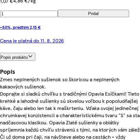
4,86 €/kg
1,07 €
Pridať
-50%, predtým 2,15 €
Cena je platná do 11. 8. 2026
Popis produktu
Popis
Zmes neplnených sušienok so škoricou a neplnených
kakaových sušienok.
Doprajte si sladkú chvíľku s tradičnými Opavia Esíčkami! Tieto
krehké a lahodné sušienky sú skvelou voľbou k popoludňajšej
káve, čaju alebo len tak k maškrteniu. Vďaka svojej jedinečnej
chrumkavej konzistencii a charakteristickému tvaru "S" sa stal
nadčasovou klasikou. Opavia Zlaté sušienky a oblátky
spríjemnia každú chvíľu strávenú s tými, na ktorých vám záleží
Či už doma pri čaji, na návšteve alebo na cestách - vždy