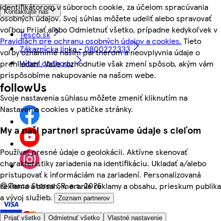
identifikátorom v súboroch cookie, za účelom spracúvania
Kontaktujte nás
osobných údajov. Svoj súhlas môžete udeliť alebo spravovať
voľbou Prijať alebo Odmietnuť všetko, prípadne kedykoľvek v
Tesco.sk
Pravidlách pre ochranu osobných údajov a cookies.
Tieto
Zákaznícka linka - 0800222333
voľby oznámime našim partnerom a neovplyvnia údaje o
Výber obchodu
prehliadaní. Vaše rozhodnutie však zmení spôsob, akým vám
prispôsobíme nakupovanie na našom webe.
followUs
Svoje nastavenia súhlasu môžete zmeniť kliknutím na
Nastavenia cookies v pätičke stránky.
My a naši partneri spracúvame údaje s cieľom
Používať presné údaje o geolokácii. Aktívne skenovať
charakteristiky zariadenia na identifikáciu. Ukladať a/alebo
pristupovať k informáciám na zariadení. Personalizovaná
©
Tesco Stores SR, a.s. 2026
reklama a obsah, meranie reklamy a obsahu, prieskum publika
a vývoj služieb.
Zoznam partnerov
Prijať všetko
Odmietnuť všetko
Vlastné nastavenie