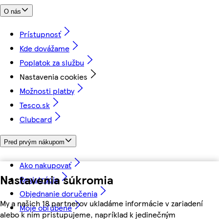
O nás
Prístupnosť
Kde dovážame
Poplatok za službu
Nastavenia cookies
Možnosti platby
Tesco.sk
Clubcard
Pred prvým nákupom
Ako nakupovať
Nastavenia súkromia
Registrácia
Objednanie doručenia
My a našich 18 partnerov ukladáme informácie v zariadení
Moje obľúbené
alebo k nim pristupujeme, napríklad k jedinečným