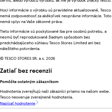
servis, alebo výrobcu výrobku, ak nie je výrobok značky Tesco.
Hoci informácie o výrobku sú pravidelne aktualizované, Tesco
nemá zodpovednosť za akékoľvek nesprávne informácie. Toto
nemá vplyv na Vaše zákonné práva.
Tieto informácie sú poskytované iba pre osobnú potrebu, a
nesmú byť reprodukované žiadnym spôsobom bez
predchádzajúceho súhlasu Tesco Stores Limited ani bez
náležitého potvrdenia.
© TESCO STORES SR, a.s. 2026
Zatiaľ bez recenzií
Pomôžte ostatným zákazníkom
Hodnotenia zverejňujú naši zákazníci priamo na našom webe.
Tesco neoveruje zverejnené hodnotenia.
Napísať hodnotenie