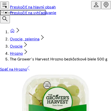
Preskočiť na hlavný obsah
Preskočiť na vyhľadávanie
Ovocie, zelenina
Ovocie
Hrozno
The Grower's Harvest Hrozno bezkôstkové biele 500 g
Späť na Hrozno