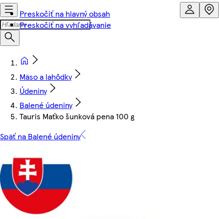
Preskočiť na hlavný obsah
Preskočiť na vyhľadávanie
Mäso a lahôdky
Údeniny
Balené údeniny
Tauris Maťko šunková pena 100 g
Späť na Balené údeniny