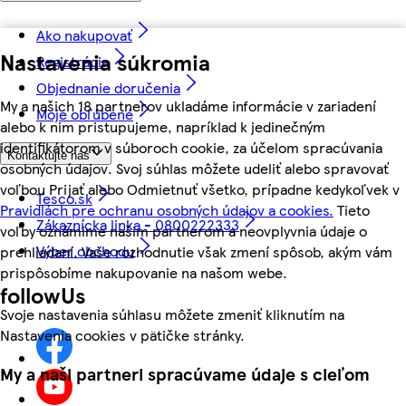
Ako nakupovať
Nastavenia súkromia
Registrácia
Objednanie doručenia
My a našich 18 partnerov ukladáme informácie v zariadení
Moje obľúbené
alebo k nim pristupujeme, napríklad k jedinečným
identifikátorom v súboroch cookie, za účelom spracúvania
Kontaktujte nás
osobných údajov. Svoj súhlas môžete udeliť alebo spravovať
voľbou Prijať alebo Odmietnuť všetko, prípadne kedykoľvek v
Tesco.sk
Pravidlách pre ochranu osobných údajov a cookies.
Tieto
Zákaznícka linka - 0800222333
voľby oznámime našim partnerom a neovplyvnia údaje o
Výber obchodu
prehliadaní. Vaše rozhodnutie však zmení spôsob, akým vám
prispôsobíme nakupovanie na našom webe.
followUs
Svoje nastavenia súhlasu môžete zmeniť kliknutím na
Nastavenia cookies v pätičke stránky.
My a naši partneri spracúvame údaje s cieľom