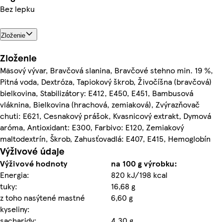
Bez lepku
Zloženie
Zloženie
Mäsový vývar, Bravčová slanina, Bravčové stehno min. 19 %,
Pitná voda, Dextróza, Tapiokový škrob, Živočíšna (bravčová)
bielkovina, Stabilizátory: E412, E450, E451, Bambusová
vláknina, Bielkovina (hrachová, zemiaková), Zvýrazňovač
chuti: E621, Cesnakový prášok, Kvasnicový extrakt, Dymová
aróma, Antioxidant: E300, Farbivo: E120, Zemiakový
maltodextrín, Škrob, Zahusťovadlá: E407, E415, Hemoglobín
Výživové údaje
Výživové hodnoty
na 100 g výrobku:
Energia:
820 kJ/198 kcal
tuky:
16,68 g
z toho nasýtené mastné
6,60 g
kyseliny:
sacharidy:
4,30 g