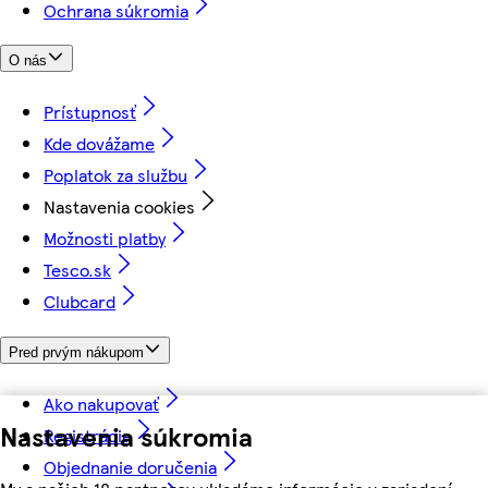
Ochrana súkromia
O nás
Prístupnosť
Kde dovážame
Poplatok za službu
Nastavenia cookies
Možnosti platby
Tesco.sk
Clubcard
Pred prvým nákupom
Ako nakupovať
Nastavenia súkromia
Registrácia
Objednanie doručenia