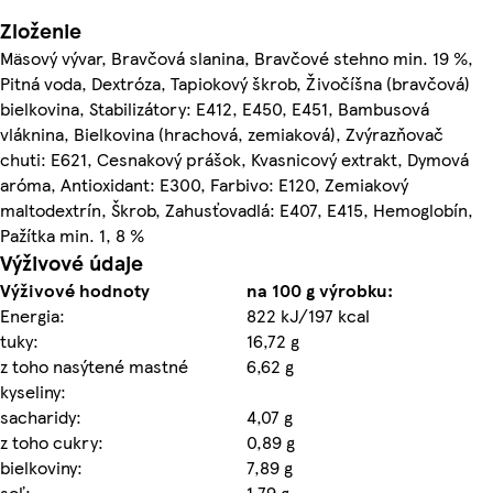
Zloženie
Mäsový vývar, Bravčová slanina, Bravčové stehno min. 19 %,
Pitná voda, Dextróza, Tapiokový škrob, Živočíšna (bravčová)
bielkovina, Stabilizátory: E412, E450, E451, Bambusová
vláknina, Bielkovina (hrachová, zemiaková), Zvýrazňovač
chuti: E621, Cesnakový prášok, Kvasnicový extrakt, Dymová
aróma, Antioxidant: E300, Farbivo: E120, Zemiakový
maltodextrín, Škrob, Zahusťovadlá: E407, E415, Hemoglobín,
Pažítka min. 1, 8 %
Výživové údaje
Výživové hodnoty
na 100 g výrobku:
Energia:
822 kJ/197 kcal
tuky:
16,72 g
z toho nasýtené mastné
6,62 g
kyseliny:
sacharidy:
4,07 g
z toho cukry:
0,89 g
bielkoviny:
7,89 g
soľ:
1,79 g