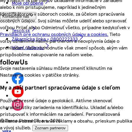
My a našich 18 partnerov ukladáme informácie v zariadení
Moje obľúbené
alebo k nim pristupujeme, napríklad k jedinečným
identifikátorom v súboroch cookie, za účelom spracúvania
Kontaktujte nás
osobných údajov. Svoj súhlas môžete udeliť alebo spravovať
voľbou Prijať alebo Odmietnuť všetko, prípadne kedykoľvek v
Tesco.sk
Pravidlách pre ochranu osobných údajov a cookies.
Tieto
Zákaznícka linka - 0800222333
voľby oznámime našim partnerom a neovplyvnia údaje o
Výber obchodu
prehliadaní. Vaše rozhodnutie však zmení spôsob, akým vám
prispôsobíme nakupovanie na našom webe.
followUs
Svoje nastavenia súhlasu môžete zmeniť kliknutím na
Nastavenia cookies v pätičke stránky.
My a naši partneri spracúvame údaje s cieľom
Používať presné údaje o geolokácii. Aktívne skenovať
charakteristiky zariadenia na identifikáciu. Ukladať a/alebo
pristupovať k informáciám na zariadení. Personalizovaná
©
Tesco Stores SR, a.s. 2026
reklama a obsah, meranie reklamy a obsahu, prieskum publika
a vývoj služieb.
Zoznam partnerov