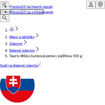
Preskočiť na hlavný obsah
Preskočiť na vyhľadávanie
Mäso a lahôdky
Údeniny
Balené údeniny
Tauris Miško šunková pena s pažítkou 100 g
Späť na Balené údeniny