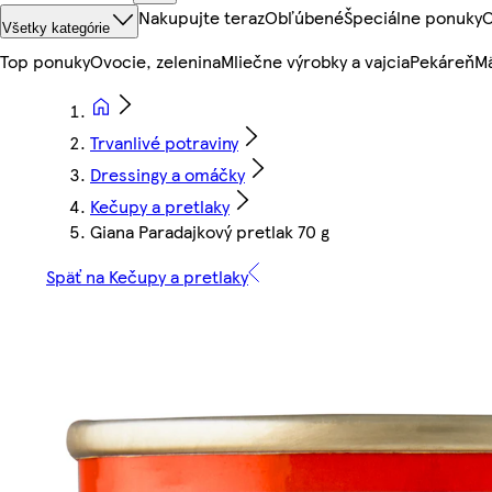
Nakupujte teraz
Obľúbené
Špeciálne ponuky
O
Všetky kategórie
Top ponuky
Ovocie, zelenina
Mliečne výrobky a vajcia
Pekáreň
Mä
Trvanlivé potraviny
Dressingy a omáčky
Kečupy a pretlaky
Giana Paradajkový pretlak 70 g
Späť na Kečupy a pretlaky