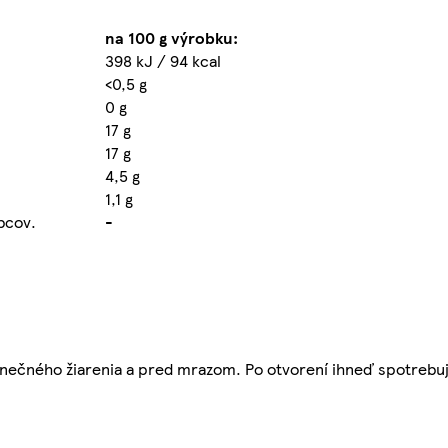
na 100 g výrobku:
398 kJ / 94 kcal
<0,5 g
0 g
17 g
17 g
4,5 g
1,1 g
obcov.
-
nečného žiarenia a pred mrazom. Po otvorení ihneď spotrebuj