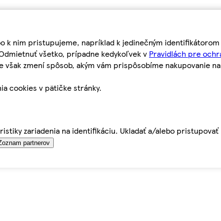
bo k nim pristupujeme, napríklad k jedinečným identifikátoro
o Odmietnuť všetko, prípadne kedykoľvek v
Pravidlách pre ochr
tie však zmení spôsob, akým vám prispôsobíme nakupovanie n
ia cookies v pätičke stránky.
istiky zariadenia na identifikáciu. Ukladať a/alebo pristupova
Zoznam partnerov