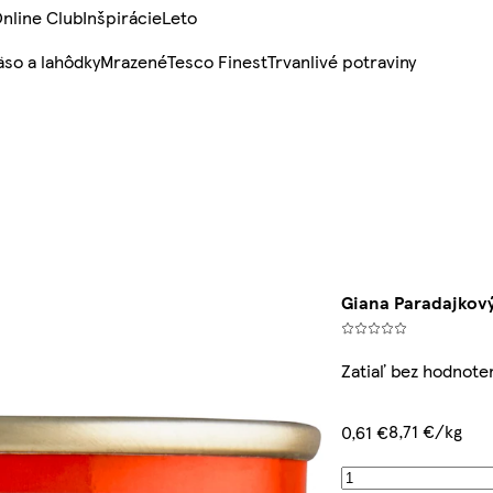
nline Club
Inšpirácie
Leto
so a lahôdky
Mrazené
Tesco Finest
Trvanlivé potraviny
Giana Paradajkový
Zatiaľ bez hodnote
8,71 €/kg
0,61 €