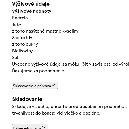
Výživové údaje
Výživové hodnoty
Energia
Tuky
z toho nasýtené mastné kyseliny
Sacharidy
z toho cukry
Bielkoviny
Soľ
Uvedené výživové údaje sa môžu líšiť v závislosti od výr
Ďakujeme za pochopenie.
Skladovanie a príprava
Skladovanie
Skladujte v suchu, chráňte pred pôsobením priameho sl
trvanlivosť do konca: viď viečko alebo dno.
Ďalšie informácie