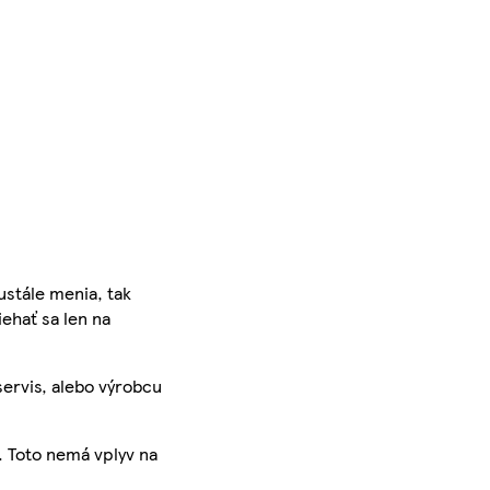
ustále menia, tak
iehať sa len na
servis, alebo výrobcu
. Toto nemá vplyv na