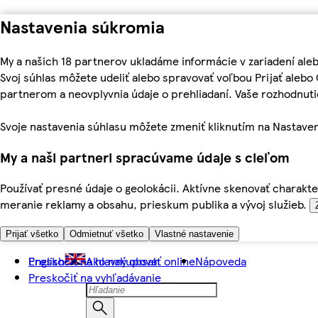
Nastavenia súkromia
My a našich 18 partnerov ukladáme informácie v zariadení ale
Svoj súhlas môžete udeliť alebo spravovať voľbou Prijať aleb
partnerom a neovplyvnia údaje o prehliadaní. Vaše rozhodnu
Svoje nastavenia súhlasu môžete zmeniť kliknutím na Nastaven
My a naši partneri spracúvame údaje s cieľom
Používať presné údaje o geolokácii. Aktívne skenovať charakter
meranie reklamy a obsahu, prieskum publika a vývoj služieb.
Prijať všetko
Odmietnuť všetko
Vlastné nastavenie
Preskočiť na hlavný obsah
English
Ako nakupovať online
Nápoveda
Preskočiť na vyhľadávanie