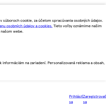
m v súboroch cookie, za účelom spracúvania osobných údajov.
anu osobných údajov a cookies.
Tieto voľby oznámime našim
a našom webe.
ť k informáciám na zariadení. Personalizovaná reklama a obsah,
Prihlásiť
Zaregistrovať
sa
sa