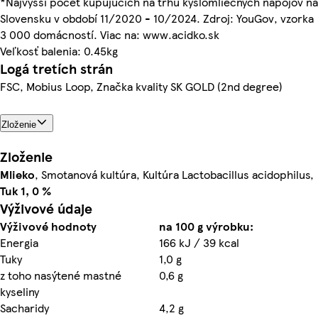
*Najvyšší počet kupujúcich na trhu kyslomliečnych nápojov na
Slovensku v období 11/2020 - 10/2024. Zdroj: YouGov, vzorka
3 000 domácností. Viac na: www.acidko.sk
Veľkosť balenia: 0.45kg
Logá tretích strán
FSC, Mobius Loop, Značka kvality SK GOLD (2nd degree)
Zloženie
Zloženie
Mlieko
, Smotanová kultúra, Kultúra Lactobacillus acidophilus,
Tuk 1, 0 %
Výživové údaje
Výživové hodnoty
na 100 g výrobku:
Energia
166 kJ / 39 kcal
Tuky
1,0 g
z toho nasýtené mastné
0,6 g
kyseliny
Sacharidy
4,2 g