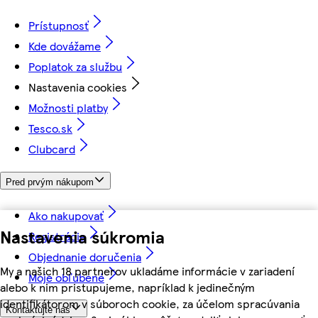
Prístupnosť
Kde dovážame
Poplatok za službu
Nastavenia cookies
Možnosti platby
Tesco.sk
Clubcard
Pred prvým nákupom
Ako nakupovať
Nastavenia súkromia
Registrácia
Objednanie doručenia
My a našich 18 partnerov ukladáme informácie v zariadení
Moje obľúbené
alebo k nim pristupujeme, napríklad k jedinečným
identifikátorom v súboroch cookie, za účelom spracúvania
Kontaktujte nás