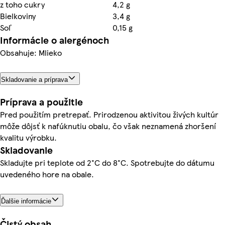
z toho cukry
4,2 g
Bielkoviny
3,4 g
Soľ
0,15 g
Informácie o alergénoch
Obsahuje: Mlieko
Skladovanie a príprava
Príprava a použitie
Pred použitím pretrepať. Prirodzenou aktivitou živých kultúr
môže dôjsť k nafúknutiu obalu, čo však neznamená zhoršení
kvalitu výrobku.
Skladovanie
Skladujte pri teplote od 2°C do 8°C. Spotrebujte do dátumu
uvedeného hore na obale.
Ďalšie informácie
Čistý obsah