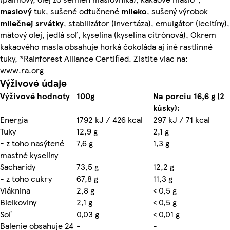
maslový
tuk, sušené odtučnené
mlieko
, sušený výrobok
mliečnej srvátky
, stabilizátor (invertáza), emulgátor (lecitíny),
mätový olej, jedlá soľ, kyselina (kyselina citrónová), Okrem
kakaového masla obsahuje horká čokoláda aj iné rastlinné
tuky, *Rainforest Alliance Certified. Zistite viac na:
www.ra.org
Výživové údaje
Výživové hodnoty
100g
Na porciu 16,6 g (2
kúsky):
Energia
1792 kJ / 426 kcal
297 kJ / 71 kcal
Tuky
12,9 g
2,1 g
- z toho nasýtené
7,6 g
1,3 g
mastné kyseliny
Sacharidy
73,5 g
12,2 g
- z toho cukry
67,8 g
11,3 g
Vláknina
2,8 g
< 0,5 g
Bielkoviny
2,1 g
< 0,5 g
Soľ
0,03 g
< 0,01 g
Balenie obsahuje 24
-
-