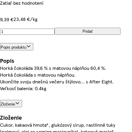
Zatiaľ bez hodnotení
23,48 €/kg
9,39 €
Pridať
Popis produktu
Popis
Horká čokoláda 39,6 % s mätovou náplňou 60,4 %.
Horká čokoláda s mätovou náplňou.
Ukončite svoju dnešnú večeru štýlovo... s After Eight.
Veľkosť balenia: 0.4kg
Zloženie
Zloženie
Cukor, kakaová hmota*, glukózový sirup, rastlinné tuky
(palmový, olej zo semien maslovníka), kakaové maslo*,