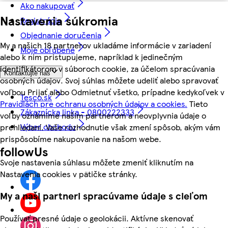
Ako nakupovať
Nastavenia súkromia
Registrácia
Objednanie doručenia
My a našich 18 partnerov ukladáme informácie v zariadení
Moje obľúbené
alebo k nim pristupujeme, napríklad k jedinečným
identifikátorom v súboroch cookie, za účelom spracúvania
Kontaktujte nás
osobných údajov. Svoj súhlas môžete udeliť alebo spravovať
voľbou Prijať alebo Odmietnuť všetko, prípadne kedykoľvek v
Tesco.sk
Pravidlách pre ochranu osobných údajov a cookies.
Tieto
Zákaznícka linka - 0800222333
voľby oznámime našim partnerom a neovplyvnia údaje o
Výber obchodu
prehliadaní. Vaše rozhodnutie však zmení spôsob, akým vám
prispôsobíme nakupovanie na našom webe.
followUs
Svoje nastavenia súhlasu môžete zmeniť kliknutím na
Nastavenia cookies v pätičke stránky.
My a naši partneri spracúvame údaje s cieľom
Používať presné údaje o geolokácii. Aktívne skenovať