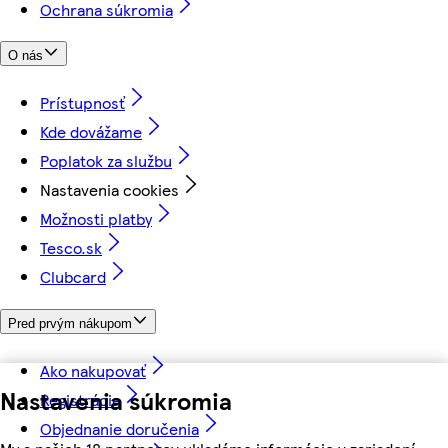
Ochrana súkromia
O nás
Prístupnosť
Kde dovážame
Poplatok za službu
Nastavenia cookies
Možnosti platby
Tesco.sk
Clubcard
Pred prvým nákupom
Ako nakupovať
Nastavenia súkromia
Registrácia
Objednanie doručenia