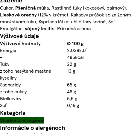
Zloženie
Cukor,
Pšeničná
múka, Rastlinné tuky (kokosový, palmový),
Lieskové orechy
(12% v kréme), Kakaový prášok so zníženým
množstvom tuku, Kypriaca látka: uhličitany sodné, Soľ,
Emulgátor:
sójový
lecitín, Prírodná aróma
Výživové údaje
Výživové hodnoty
Ø 100 g
Energia
2.038kJ/
-
485kcal
Tuky
22 g
z toho nasýtené mastné
13 g
kyseliny
Sacharidy
65 g
z toho cukry
46 g
Bielkoviny
5,6 g
Soľ
0,15 g
Kategória
Vhodné pre vegánov
Informácie o alergénoch