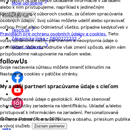
My a našich 18 partnerov ukladáme informácie v zariadení
Moje obľúbené
alebo k nim pristupujeme, napríklad k jedinečným
identifikátorom v súboroch cookie, za účelom spracúvania
Kontaktujte nás
osobných údajov. Svoj súhlas môžete udeliť alebo spravovať
voľbou Prijať alebo Odmietnuť všetko, prípadne kedykoľvek v
Tesco.sk
Pravidlách pre ochranu osobných údajov a cookies.
Tieto
Zákaznícka linka - 0800222333
voľby oznámime našim partnerom a neovplyvnia údaje o
Výber obchodu
prehliadaní. Vaše rozhodnutie však zmení spôsob, akým vám
prispôsobíme nakupovanie na našom webe.
followUs
Svoje nastavenia súhlasu môžete zmeniť kliknutím na
Nastavenia cookies v pätičke stránky.
My a naši partneri spracúvame údaje s cieľom
Používať presné údaje o geolokácii. Aktívne skenovať
charakteristiky zariadenia na identifikáciu. Ukladať a/alebo
pristupovať k informáciám na zariadení. Personalizovaná
©
Tesco Stores SR, a.s. 2026
reklama a obsah, meranie reklamy a obsahu, prieskum publika
a vývoj služieb.
Zoznam partnerov