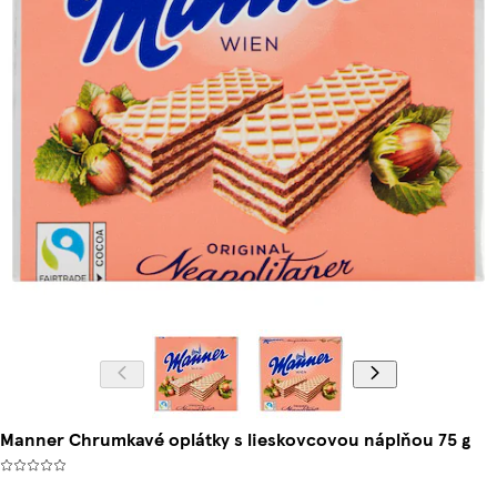
Manner Chrumkavé oplátky s lieskovcovou náplňou 75 g