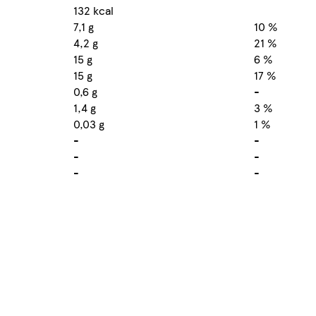
132 kcal
7,1 g
10 %
4,2 g
21 %
15 g
6 %
15 g
17 %
0,6 g
-
1,4 g
3 %
0,03 g
1 %
-
-
-
-
-
-