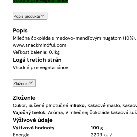
Popis produktu
Popis
Mliečna čokoláda s medovo-mandľovým nugátom (10%).
www.snackmindful.com
Veľkosť balenia: 0.1kg
Logá tretích strán
Vhodné pre vegetariánov
Zloženie
Zloženie
Cukor, Sušené plnotučné
mlieko
, Kakaové maslo, Kakao
Vaječný
bielok, Aróma, V mliečnej čokoláde kakaová su
Výživové údaje
Výživové hodnoty
100 g
Energia
2209 kJ /