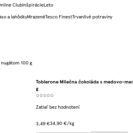
nline Club
Inšpirácie
Leto
so a lahôdky
Mrazené
Tesco Finest
Trvanlivé potraviny
 nugátom 100 g
Toblerone Mliečna čokoláda s medovo-m
g
Zatiaľ bez hodnotení
34,90 €/kg
3,49 €