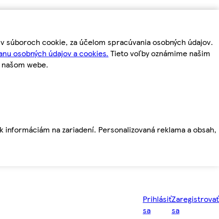
m v súboroch cookie, za účelom spracúvania osobných údajov.
anu osobných údajov a cookies.
Tieto voľby oznámime našim
a našom webe.
ť k informáciám na zariadení. Personalizovaná reklama a obsah,
Prihlásiť
Zaregistrovať
sa
sa