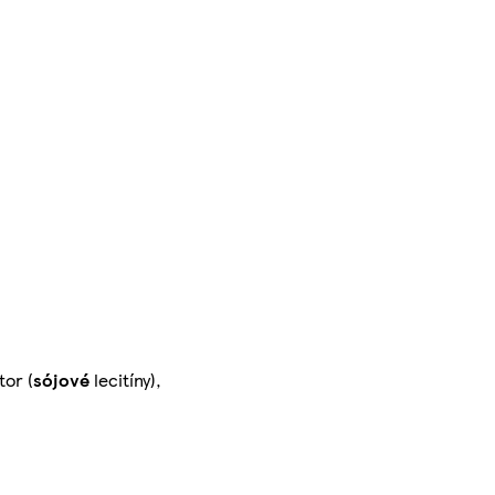
tor (
sójové
lecitíny),