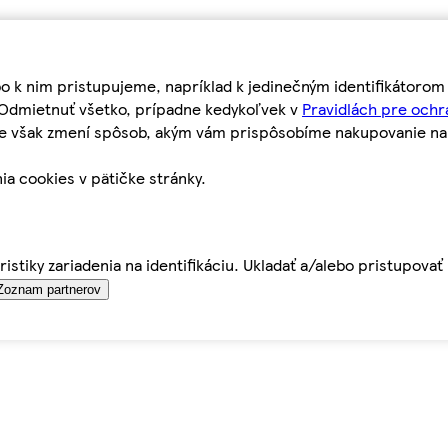
bo k nim pristupujeme, napríklad k jedinečným identifikátoro
o Odmietnuť všetko, prípadne kedykoľvek v
Pravidlách pre ochr
tie však zmení spôsob, akým vám prispôsobíme nakupovanie n
ia cookies v pätičke stránky.
istiky zariadenia na identifikáciu. Ukladať a/alebo pristupova
Zoznam partnerov