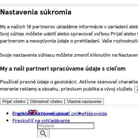
Nastavenia súkromia
My a našich 18 partnerov ukladáme informácie v zariadení ale
Svoj súhlas môžete udeliť alebo spravovať voľbou Prijať aleb
partnerom a neovplyvnia údaje o prehliadaní. Vaše rozhodnu
Svoje nastavenia súhlasu môžete zmeniť kliknutím na Nastaven
My a naši partneri spracúvame údaje s cieľom
Používať presné údaje o geolokácii. Aktívne skenovať charakter
meranie reklamy a obsahu, prieskum publika a vývoj služieb.
Prijať všetko
Odmietnuť všetko
Vlastné nastavenie
Preskočiť na hlavný obsah
English
Ako nakupovať online
Nápoveda
Preskočiť na vyhľadávanie