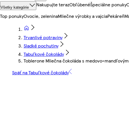
Nakupujte teraz
Obľúbené
Špeciálne ponuky
O
Všetky kategórie
Top ponuky
Ovocie, zelenina
Mliečne výrobky a vajcia
Pekáreň
Mä
Trvanlivé potraviny
Sladké pochutiny
Tabuľkové čokolády
Toblerone Mliečna čokoláda s medovo-mandľovým
Späť na Tabuľkové čokolády