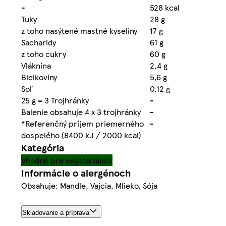
-
528 kcal
Tuky
28 g
z toho nasýtené mastné kyseliny
17 g
Sacharidy
61 g
z toho cukry
60 g
Vláknina
2,4 g
Bielkoviny
5,6 g
Soľ
0,12 g
25 g = 3 Trojhránky
-
Balenie obsahuje 4 x 3 trojhránky
-
*Referenčný príjem priemerného
-
dospelého (8400 kJ / 2000 kcal)
Kategória
Vhodné pre vegetariánov
Informácie o alergénoch
Obsahuje: Mandle, Vajcia, Mlieko, Sója
Skladovanie a príprava