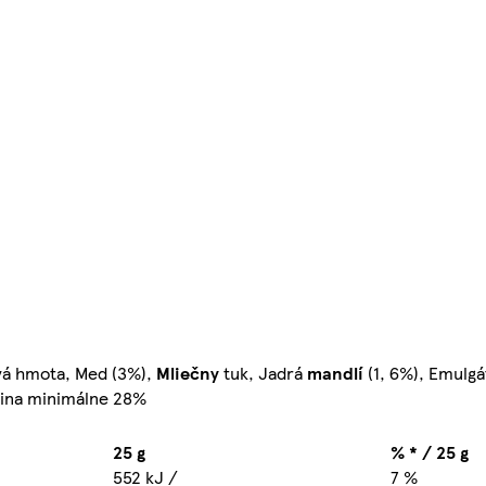
vá hmota, Med (3%),
Mliečny
tuk, Jadrá
mandlí
(1, 6%), Emulgá
šina minimálne 28%
25 g
% * / 25 g
552 kJ /
7 %