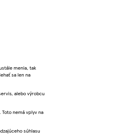
ustále menia, tak
iehať sa len na
servis, alebo výrobcu
. Toto nemá vplyv na
ádzajúceho súhlasu