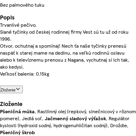
Bez palmového tuku
Popis
Trvanlivé pečivo.
Slané tyčinky od českej rodinnej firmy Vest sú tu už od roku
1996.
Otvor, ochutnaj a spomínaj! Nech ťa naše tyčinky prenesú
naspäť k starej mame na dedinu, na veľkú rodinnú oslavu
alebo k televíznemu prenosu z Nagana, vychutnaj si ich tak,
ako kedysi.
Veľkosť balenia: 0.15kg
Zloženie
Zloženie
Pšeničná
múka
, Rastlinný olej (repkový, slnečnicový v rôznom
pomere), Jedlá soľ,
Jačmenný
sladový
výťažok
, Regulátor
kyslosti (hydroxid sodný, hydrogenuhličitan sodný), Droždie,
Pšeničný
škrob