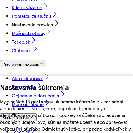
Kde dovážame
Poplatok za službu
Nastavenia cookies
Možnosti platby
Tesco.sk
Clubcard
Pred prvým nákupom
Ako nakupovať
Nastavenia súkromia
Registrácia
Objednanie doručenia
My a našich 18 partnerov ukladáme informácie v zariadení
Moje obľúbené
alebo k nim pristupujeme, napríklad k jedinečným
identifikátorom v súboroch cookie, za účelom spracúvania
Kontaktujte nás
osobných údajov. Svoj súhlas môžete udeliť alebo spravovať
voľbou Prijať alebo Odmietnuť všetko, prípadne kedykoľvek v
Tesco.sk