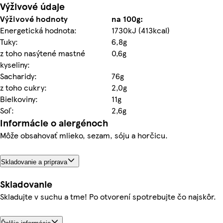
Výživové údaje
Výživové hodnoty
na 100g:
Energetická hodnota:
1730kJ (413kcal)
Tuky:
6,8g
z toho nasýtené mastné
0,6g
kyseliny:
Sacharidy:
76g
z toho cukry:
2,0g
Bielkoviny:
11g
Soľ:
2,6g
Informácie o alergénoch
Môže obsahovať mlieko, sezam, sóju a horčicu.
Skladovanie a príprava
Skladovanie
Skladujte v suchu a tme! Po otvorení spotrebujte čo najskôr.