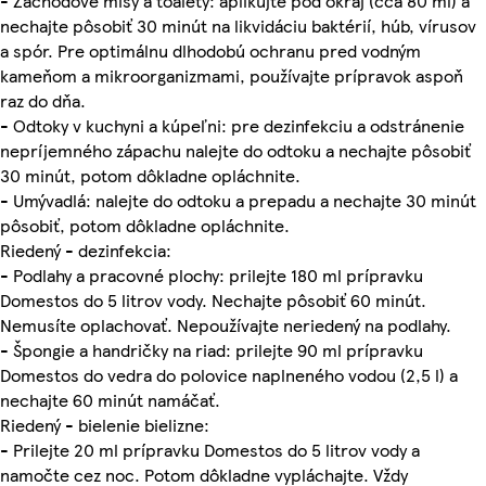
- Záchodové misy a toalety: aplikujte pod okraj (cca 80 ml) a
nechajte pôsobiť 30 minút na likvidáciu baktérií, húb, vírusov
a spór. Pre optimálnu dlhodobú ochranu pred vodným
kameňom a mikroorganizmami, používajte prípravok aspoň
raz do dňa.
- Odtoky v kuchyni a kúpeľni: pre dezinfekciu a odstránenie
nepríjemného zápachu nalejte do odtoku a nechajte pôsobiť
30 minút, potom dôkladne opláchnite.
- Umývadlá: nalejte do odtoku a prepadu a nechajte 30 minút
pôsobiť, potom dôkladne opláchnite.
Riedený - dezinfekcia:
- Podlahy a pracovné plochy: prilejte 180 ml prípravku
Domestos do 5 litrov vody. Nechajte pôsobiť 60 minút.
Nemusíte oplachovať. Nepoužívajte neriedený na podlahy.
- Špongie a handričky na riad: prilejte 90 ml prípravku
Domestos do vedra do polovice naplneného vodou (2,5 l) a
nechajte 60 minút namáčať.
Riedený - bielenie bielizne:
- Prilejte 20 ml prípravku Domestos do 5 litrov vody a
namočte cez noc. Potom dôkladne vypláchajte. Vždy