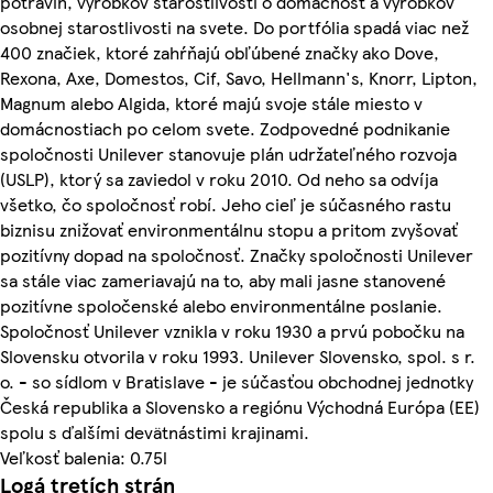
potravín, výrobkov starostlivosti o domácnosť a výrobkov
osobnej starostlivosti na svete. Do portfólia spadá viac než
400 značiek, ktoré zahŕňajú obľúbené značky ako Dove,
Rexona, Axe, Domestos, Cif, Savo, Hellmann's, Knorr, Lipton,
Magnum alebo Algida, ktoré majú svoje stále miesto v
domácnostiach po celom svete. Zodpovedné podnikanie
spoločnosti Unilever stanovuje plán udržateľného rozvoja
(USLP), ktorý sa zaviedol v roku 2010. Od neho sa odvíja
všetko, čo spoločnosť robí. Jeho cieľ je súčasného rastu
biznisu znižovať environmentálnu stopu a pritom zvyšovať
pozitívny dopad na spoločnosť. Značky spoločnosti Unilever
sa stále viac zameriavajú na to, aby mali jasne stanovené
pozitívne spoločenské alebo environmentálne poslanie.
Spoločnosť Unilever vznikla v roku 1930 a prvú pobočku na
Slovensku otvorila v roku 1993. Unilever Slovensko, spol. s r.
o. - so sídlom v Bratislave - je súčasťou obchodnej jednotky
Česká republika a Slovensko a regiónu Východná Európa (EE)
spolu s ďalšími devätnástimi krajinami.
Veľkosť balenia: 0.75l
Logá tretích strán