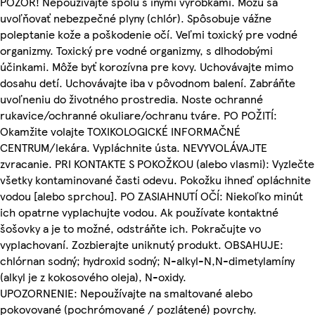
POZOR! Nepoužívajte spolu s inými výrobkami. Môžu sa
uvoľňovať nebezpečné plyny (chlór). Spôsobuje vážne
poleptanie kože a poškodenie očí. Veľmi toxický pre vodné
organizmy. Toxický pre vodné organizmy, s dlhodobými
účinkami. Môže byť korozívna pre kovy. Uchovávajte mimo
dosahu detí. Uchovávajte iba v pôvodnom balení. Zabráňte
uvoľneniu do životného prostredia. Noste ochranné
rukavice/ochranné okuliare/ochranu tváre. PO POŽITÍ:
Okamžite volajte TOXIKOLOGICKÉ INFORMAČNÉ
CENTRUM/lekára. Vypláchnite ústa. NEVYVOLÁVAJTE
zvracanie. PRI KONTAKTE S POKOŽKOU (alebo vlasmi): Vyzlečte
všetky kontaminované časti odevu. Pokožku ihneď opláchnite
vodou [alebo sprchou]. PO ZASIAHNUTÍ OČÍ: Niekoľko minút
ich opatrne vyplachujte vodou. Ak používate kontaktné
šošovky a je to možné, odstráňte ich. Pokračujte vo
vyplachovaní. Zozbierajte uniknutý produkt. OBSAHUJE:
chlórnan sodný; hydroxid sodný; N-alkyl-N,N-dimetylamíny
(alkyl je z kokosového oleja), N-oxidy.
UPOZORNENIE: Nepoužívajte na smaltované alebo
pokovované (pochrómované / pozlátené) povrchy.