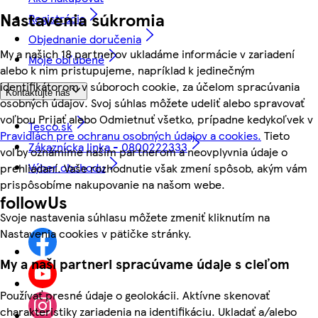
Nastavenia súkromia
Registrácia
Objednanie doručenia
My a našich 18 partnerov ukladáme informácie v zariadení
Moje obľúbené
alebo k nim pristupujeme, napríklad k jedinečným
identifikátorom v súboroch cookie, za účelom spracúvania
Kontaktujte nás
osobných údajov. Svoj súhlas môžete udeliť alebo spravovať
voľbou Prijať alebo Odmietnuť všetko, prípadne kedykoľvek v
Tesco.sk
Pravidlách pre ochranu osobných údajov a cookies.
Tieto
Zákaznícka linka - 0800222333
voľby oznámime našim partnerom a neovplyvnia údaje o
Výber obchodu
prehliadaní. Vaše rozhodnutie však zmení spôsob, akým vám
prispôsobíme nakupovanie na našom webe.
followUs
Svoje nastavenia súhlasu môžete zmeniť kliknutím na
Nastavenia cookies v pätičke stránky.
My a naši partneri spracúvame údaje s cieľom
Používať presné údaje o geolokácii. Aktívne skenovať
charakteristiky zariadenia na identifikáciu. Ukladať a/alebo