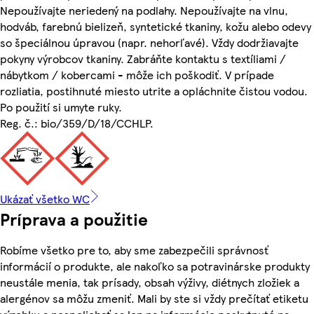
Nepoužívajte neriedený na podlahy. Nepoužívajte na vlnu,
hodváb, farebnú bielizeň, syntetické tkaniny, kožu alebo odevy
so špeciálnou úpravou (napr. nehorľavé). Vždy dodržiavajte
pokyny výrobcov tkaniny. Zabráňte kontaktu s textíliami /
nábytkom / kobercami - môže ich poškodiť. V prípade
rozliatia, postihnuté miesto utrite a opláchnite čistou vodou.
Po použití si umyte ruky.
Reg. č.: bio/359/D/18/CCHLP.
Ukázať všetko WC
Príprava a použitie
Robíme všetko pre to, aby sme zabezpečili správnosť
informácií o produkte, ale nakoľko sa potravinárske produkty
neustále menia, tak prísady, obsah výživy, diétnych zložiek a
alergénov sa môžu zmeniť. Mali by ste si vždy prečítať etiketu