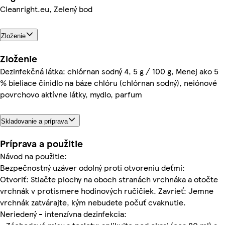
Cleanright.eu, Zelený bod
Zloženie
Zloženie
Dezinfekčná látka: chlórnan sodný 4, 5 g / 100 g, Menej ako 5
% bieliace činidlo na báze chlóru (chlórnan sodný), neiónové
povrchovo aktívne látky, mydlo, parfum
Skladovanie a príprava
Príprava a použitie
Návod na použitie:
Bezpečnostný uzáver odolný proti otvoreniu deťmi:
Otvoriť: Stlačte plochy na oboch stranách vrchnáka a otočte
vrchnák v protismere hodinových ručičiek. Zavrieť: Jemne
vrchnák zatvárajte, kým nebudete počuť cvaknutie.
Neriedený - intenzívna dezinfekcia: