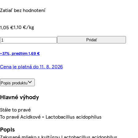
Zatiaľ bez hodnotení
1,10 €/kg
1,05 €
Pridať
-37%, predtým 1,69 €
Cena je platná do 11. 8. 2026
Popis produktu
Hlavné výhody
Stále to pravé
To pravé Acidkové - Lactobacillus acidophilus
Popis
Zakysané mlieko s kultúrou Lactobacillus acidophilus