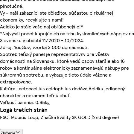
plnotučné.
Vy - naši zákazníci ste dôležitou súčasťou cirkulárnej
ekonomiky, recyklujte s nami!
Acidko je stále vaše naj obľúbenejšie!*
*Najvyšší počet kupujúcich na trhu kyslomliečnych nápojov na
Slovensku v období 11/2020 - 10/2024.
Zdroj: YouGov, vzorka 3 000 domácností.
Spotrebiteľský panel je reprezentatívny pre všetky
domácnosti na Slovensku, ktoré vedú osoby staršie ako 16
rokov a kontinuálne elektronicky zaznamenávajú nákupy pre
súkromnú spotrebu, a vykazuje tieto údaje vážene a
extrapolovane.
Kultúra Lactobacillus acidophilus dodáva Acidku jedinečný
charakter a nezameniteľnú chuť.
Veľkosť balenia: 0.95kg
Logá tretích strán
FSC, Mobius Loop, Značka kvality SK GOLD (2nd degree)
Zloženie