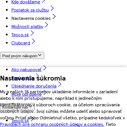
Kde dovážame
Poplatok za službu
Nastavenia cookies
Možnosti platby
Tesco.sk
Clubcard
Pred prvým nákupom
Ako nakupovať
Nastavenia súkromia
Registrácia
Objednanie doručenia
My a našich 18 partnerov ukladáme informácie v zariadení
Moje obľúbené
alebo k nim pristupujeme, napríklad k jedinečným
identifikátorom v súboroch cookie, za účelom spracúvania
Kontaktujte nás
osobných údajov. Svoj súhlas môžete udeliť alebo spravovať
voľbou Prijať alebo Odmietnuť všetko, prípadne kedykoľvek v
Tesco.sk
Pravidlách pre ochranu osobných údajov a cookies.
Tieto