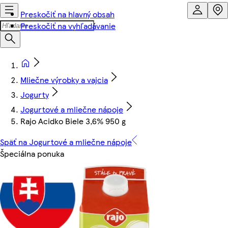
Preskočiť na hlavný obsah
Preskočiť na vyhľadávanie
Mliečne výrobky a vajcia
Jogurty
Jogurtové a mliečne nápoje
Rajo Acidko Biele 3,6% 950 g
Späť na Jogurtové a mliečne nápoje
Špeciálna ponuka