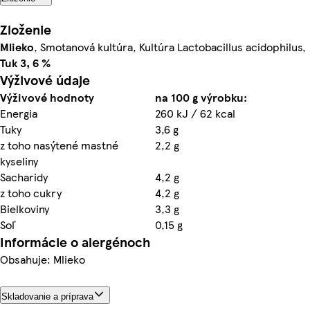
Zloženie
Mlieko
, Smotanová kultúra, Kultúra Lactobacillus acidophilus,
Tuk 3, 6 %
Výživové údaje
Výživové hodnoty
na 100 g výrobku:
Energia
260 kJ / 62 kcal
Tuky
3,6 g
z toho nasýtené mastné
2,2 g
kyseliny
Sacharidy
4,2 g
z toho cukry
4,2 g
Bielkoviny
3,3 g
Soľ
0,15 g
Informácie o alergénoch
Obsahuje: Mlieko
Skladovanie a príprava