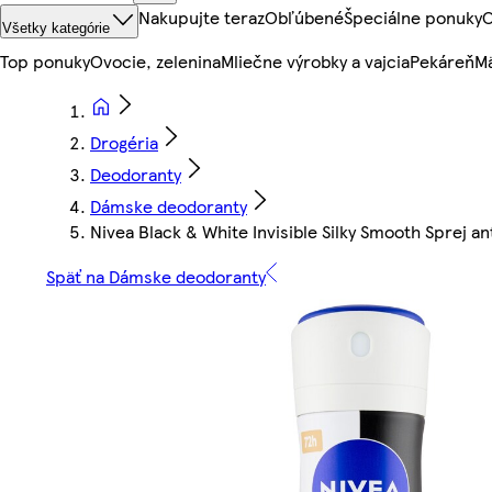
Nakupujte teraz
Obľúbené
Špeciálne ponuky
O
Všetky kategórie
Top ponuky
Ovocie, zelenina
Mliečne výrobky a vajcia
Pekáreň
Mä
Drogéria
Deodoranty
Dámske deodoranty
Nivea Black & White Invisible Silky Smooth Sprej a
Späť na Dámske deodoranty