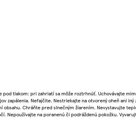
 pod tlakom: pri zahriatí sa môže roztrhnúť. Uchovávajte mim
ov zapálenia. Nefajčite. Nestriekajte na otvorený oheň ani iný 
ní obsahu. Chráňte pred slnečným žiarením. Nevystavujte tepl
očí. Nepoužívajte na poranenú či podráždenú pokožku. Vyvarujte