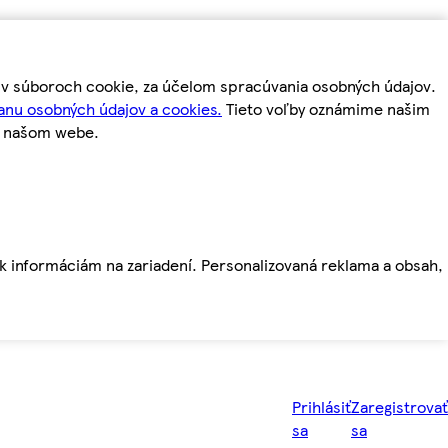
m v súboroch cookie, za účelom spracúvania osobných údajov.
anu osobných údajov a cookies.
Tieto voľby oznámime našim
a našom webe.
ť k informáciám na zariadení. Personalizovaná reklama a obsah,
Prihlásiť
Zaregistrovať
sa
sa