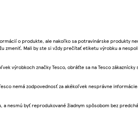
ormácií o produkte, ale nakoľko sa potravinárske produkty ne
žu zmeniť. Mali by ste si vždy prečítať etiketu výrobku a nespol
ľvek výrobkoch značky Tesco, obráťte sa na Tesco zákaznícky 
, Tesco nemá zodpovednosť za akékoľvek nesprávne informácie
bu, a nesmú byť reprodukované žiadnym spôsobom bez predch