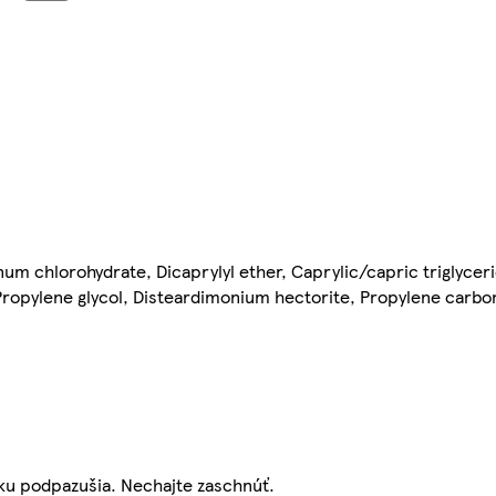
um chlorohydrate, Dicaprylyl ether, Caprylic/capric triglycer
 Propylene glycol, Disteardimonium hectorite, Propylene carbo
žku podpazušia. Nechajte zaschnúť.