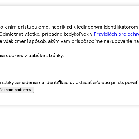
bo k nim pristupujeme, napríklad k jedinečným identifikátoro
o Odmietnuť všetko, prípadne kedykoľvek v
Pravidlách pre ochr
tie však zmení spôsob, akým vám prispôsobíme nakupovanie n
ia cookies v pätičke stránky.
istiky zariadenia na identifikáciu. Ukladať a/alebo pristupova
Zoznam partnerov