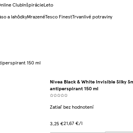
nline Club
Inšpirácie
Leto
so a lahôdky
Mrazené
Tesco Finest
Trvanlivé potraviny
ntiperspirant 150 ml
Nivea Black & White Invisible Silky 
antiperspirant 150 ml
Zatiaľ bez hodnotení
21,67 €/l
3,25 €