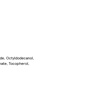
ide, Octyldodecanol,
nate, Tocopherol,