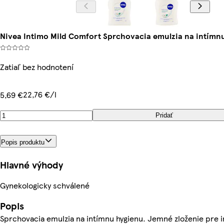
Nivea Intimo Mild Comfort Sprchovacia emulzia na intímn
Zatiaľ bez hodnotení
22,76 €/l
5,69 €
Pridať
Popis produktu
Hlavné výhody
Gynekologicky schválené
Popis
Sprchovacia emulzia na intímnu hygienu. Jemné zloženie pre i