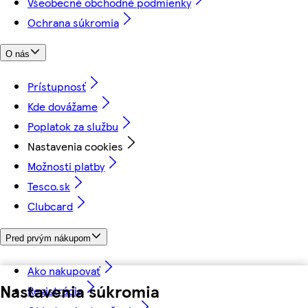
Všeobecné obchodné podmienky
Ochrana súkromia
O nás
Prístupnosť
Kde dovážame
Poplatok za službu
Nastavenia cookies
Možnosti platby
Tesco.sk
Clubcard
Pred prvým nákupom
Ako nakupovať
Nastavenia súkromia
Registrácia