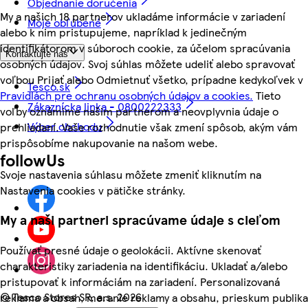
Objednanie doručenia
My a našich 18 partnerov ukladáme informácie v zariadení
Moje obľúbené
alebo k nim pristupujeme, napríklad k jedinečným
identifikátorom v súboroch cookie, za účelom spracúvania
Kontaktujte nás
osobných údajov. Svoj súhlas môžete udeliť alebo spravovať
voľbou Prijať alebo Odmietnuť všetko, prípadne kedykoľvek v
Tesco.sk
Pravidlách pre ochranu osobných údajov a cookies.
Tieto
Zákaznícka linka - 0800222333
voľby oznámime našim partnerom a neovplyvnia údaje o
Výber obchodu
prehliadaní. Vaše rozhodnutie však zmení spôsob, akým vám
prispôsobíme nakupovanie na našom webe.
followUs
Svoje nastavenia súhlasu môžete zmeniť kliknutím na
Nastavenia cookies v pätičke stránky.
My a naši partneri spracúvame údaje s cieľom
Používať presné údaje o geolokácii. Aktívne skenovať
charakteristiky zariadenia na identifikáciu. Ukladať a/alebo
pristupovať k informáciám na zariadení. Personalizovaná
©
Tesco Stores SR, a.s. 2026
reklama a obsah, meranie reklamy a obsahu, prieskum publika