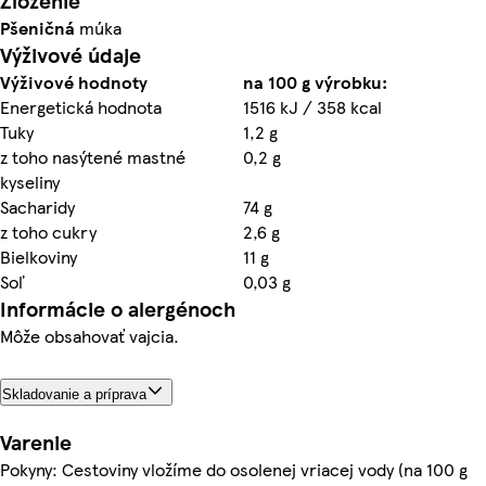
Zloženie
Pšeničná
múka
Výživové údaje
Výživové hodnoty
na 100 g výrobku:
Energetická hodnota
1516 kJ / 358 kcal
Tuky
1,2 g
z toho nasýtené mastné
0,2 g
kyseliny
Sacharidy
74 g
z toho cukry
2,6 g
Bielkoviny
11 g
Soľ
0,03 g
Informácie o alergénoch
Môže obsahovať vajcia.
Skladovanie a príprava
Varenie
Pokyny: Cestoviny vložíme do osolenej vriacej vody (na 100 g