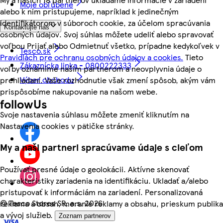
Moje obľúbené
alebo k nim pristupujeme, napríklad k jedinečným
identifikátorom v súboroch cookie, za účelom spracúvania
Kontaktujte nás
osobných údajov. Svoj súhlas môžete udeliť alebo spravovať
voľbou Prijať alebo Odmietnuť všetko, prípadne kedykoľvek v
Tesco.sk
Pravidlách pre ochranu osobných údajov a cookies.
Tieto
Zákaznícka linka - 0800222333
voľby oznámime našim partnerom a neovplyvnia údaje o
Výber obchodu
prehliadaní. Vaše rozhodnutie však zmení spôsob, akým vám
prispôsobíme nakupovanie na našom webe.
followUs
Svoje nastavenia súhlasu môžete zmeniť kliknutím na
Nastavenia cookies v pätičke stránky.
My a naši partneri spracúvame údaje s cieľom
Používať presné údaje o geolokácii. Aktívne skenovať
charakteristiky zariadenia na identifikáciu. Ukladať a/alebo
pristupovať k informáciám na zariadení. Personalizovaná
©
Tesco Stores SR, a.s. 2026
reklama a obsah, meranie reklamy a obsahu, prieskum publika
a vývoj služieb.
Zoznam partnerov