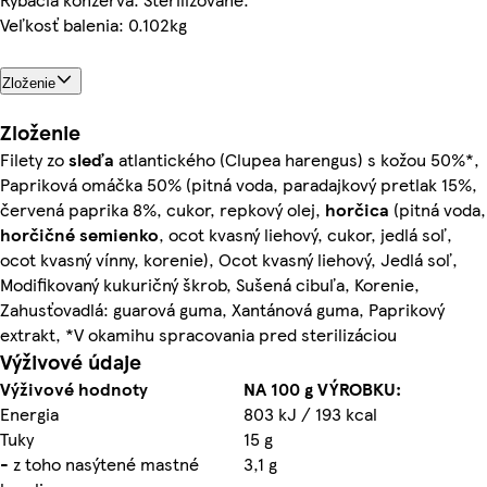
Veľkosť balenia: 0.102kg
Zloženie
Zloženie
Filety zo
sleďa
atlantického (Clupea harengus) s kožou 50%*,
Papriková omáčka 50% (pitná voda, paradajkový pretlak 15%,
červená paprika 8%, cukor, repkový olej,
horčica
(pitná voda,
horčičné
semienko
, ocot kvasný liehový, cukor, jedlá soľ,
ocot kvasný vínny, korenie), Ocot kvasný liehový, Jedlá soľ,
Modifikovaný kukuričný škrob, Sušená cibuľa, Korenie,
Zahusťovadlá: guarová guma, Xantánová guma, Paprikový
extrakt, *V okamihu spracovania pred sterilizáciou
Výživové údaje
Výživové hodnoty
NA 100 g VÝROBKU:
Energia
803 kJ / 193 kcal
Tuky
15 g
- z toho nasýtené mastné
3,1 g