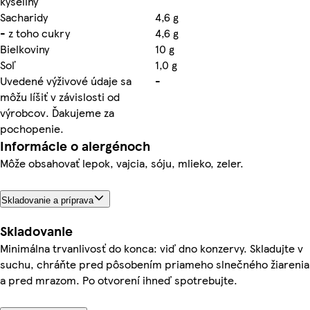
kyseliny
Sacharidy
4,6 g
- z toho cukry
4,6 g
Bielkoviny
10 g
Soľ
1,0 g
Uvedené výživové údaje sa
-
môžu líšiť v závislosti od
výrobcov. Ďakujeme za
pochopenie.
Informácie o alergénoch
Môže obsahovať lepok, vajcia, sóju, mlieko, zeler.
Skladovanie a príprava
Skladovanie
Minimálna trvanlivosť do konca: viď dno konzervy. Skladujte v
suchu, chráňte pred pôsobením priameho slnečného žiarenia
a pred mrazom. Po otvorení ihneď spotrebujte.