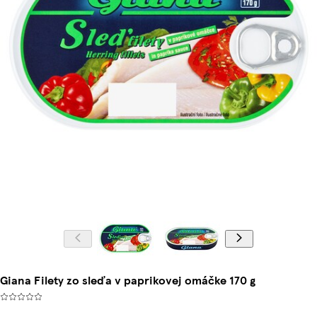
Giana Filety zo sleďa v paprikovej omáčke 170 g