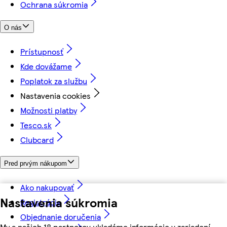
Ochrana súkromia
O nás
Prístupnosť
Kde dovážame
Poplatok za službu
Nastavenia cookies
Možnosti platby
Tesco.sk
Clubcard
Pred prvým nákupom
Ako nakupovať
Nastavenia súkromia
Registrácia
Objednanie doručenia
My a našich 18 partnerov ukladáme informácie v zariadení