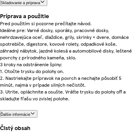
Skladovanie a príprava
Príprava a použitie
Pred použitím si pozorne prečítajte návod.
Ideálne pre: Varné dosky, sporáky, pracovné dosky,
nehrdzavejúca oceľ, dlaždice, grily, skrinky + dvere, domáce
spotrebiče, digestore, kovové rolety, odpadkové koše,
záhradný nábytok, jazdné kolesá a automobilové disky, leštené
povrchy z prírodného kameňa, sklo.
3 kroky na odstránenie špiny:
1. Otočte trysku do polohy on.
2. Nastriekajte prípravok na povrch a nechajte pôsobiť 5
minút, najmä v prípade silných nečistôt.
3. Utrite, opláchnite a osušte. Vráťte trysku do polohy off a
skladujte fľašu vo zvislej polohe.
Ďalšie informácie
Čistý obsah