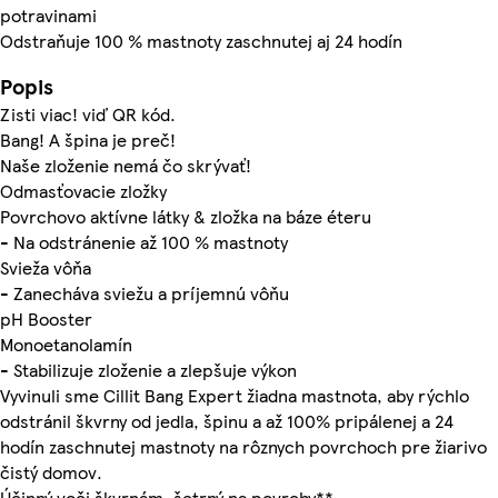
potravinami
Odstraňuje 100 % mastnoty zaschnutej aj 24 hodín
Popis
Zisti viac! viď QR kód.
Bang! A špina je preč!
Naše zloženie nemá čo skrývať!
Odmasťovacie zložky
Povrchovo aktívne látky & zložka na báze éteru
- Na odstránenie až 100 % mastnoty
Svieža vôňa
- Zanecháva sviežu a príjemnú vôňu
pH Booster
Monoetanolamín
- Stabilizuje zloženie a zlepšuje výkon
Vyvinuli sme Cillit Bang Expert žiadna mastnota, aby rýchlo
odstránil škvrny od jedla, špinu a až 100% pripálenej a 24
hodín zaschnutej mastnoty na rôznych povrchoch pre žiarivo
čistý domov.
Účinný voči škvrnám, šetrný na povrchy**