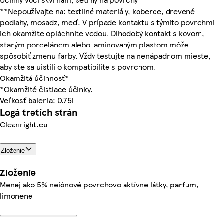
**Nepoužívajte na: textilné materiály, koberce, drevené
podlahy, mosadz, meď. V prípade kontaktu s týmito povrchmi
ich okamžite opláchnite vodou. Dlhodobý kontakt s kovom,
starým porcelánom alebo laminovaným plastom môže
spôsobiť zmenu farby. Vždy testujte na nenápadnom mieste,
aby ste sa uistili o kompatibilite s povrchom.
Okamžitá účinnosť*
*Okamžité čistiace účinky.
Veľkosť balenia: 0.75l
Logá tretích strán
Cleanright.eu
Zloženie
Zloženie
Menej ako 5% neiónové povrchovo aktívne látky, parfum,
limonene