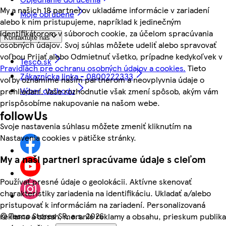
My a našich 18 partnerov ukladáme informácie v zariadení
Moje obľúbené
alebo k nim pristupujeme, napríklad k jedinečným
identifikátorom v súboroch cookie, za účelom spracúvania
Kontaktujte nás
osobných údajov. Svoj súhlas môžete udeliť alebo spravovať
voľbou Prijať alebo Odmietnuť všetko, prípadne kedykoľvek v
Tesco.sk
Pravidlách pre ochranu osobných údajov a cookies.
Tieto
Zákaznícka linka - 0800222333
voľby oznámime našim partnerom a neovplyvnia údaje o
Výber obchodu
prehliadaní. Vaše rozhodnutie však zmení spôsob, akým vám
prispôsobíme nakupovanie na našom webe.
followUs
Svoje nastavenia súhlasu môžete zmeniť kliknutím na
Nastavenia cookies v pätičke stránky.
My a naši partneri spracúvame údaje s cieľom
Používať presné údaje o geolokácii. Aktívne skenovať
charakteristiky zariadenia na identifikáciu. Ukladať a/alebo
pristupovať k informáciám na zariadení. Personalizovaná
©
Tesco Stores SR, a.s. 2026
reklama a obsah, meranie reklamy a obsahu, prieskum publika