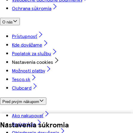
Ochrana súkromia
O nás
Prístupnosť
Kde dovážame
Poplatok za službu
Nastavenia cookies
Možnosti platby
Tesco.sk
Clubcard
Pred prvým nákupom
Ako nakupovať
Nastavenia súkromia
Registrácia
Objednanie doručenia