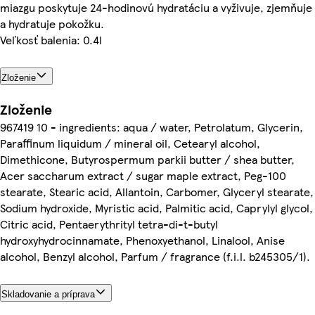
miazgu poskytuje 24-hodinovú hydratáciu a vyživuje, zjemňuje
a hydratuje pokožku.
Veľkosť balenia: 0.4l
Zloženie
Zloženie
967419 10 - ingredients: aqua / water, Petrolatum, Glycerin,
Paraffinum liquidum / mineral oil, Cetearyl alcohol,
Dimethicone, Butyrospermum parkii butter / shea butter,
Acer saccharum extract / sugar maple extract, Peg-100
stearate, Stearic acid, Allantoin, Carbomer, Glyceryl stearate,
Sodium hydroxide, Myristic acid, Palmitic acid, Caprylyl glycol,
Citric acid, Pentaerythrityl tetra-di-t-butyl
hydroxyhydrocinnamate, Phenoxyethanol, Linalool, Anise
alcohol, Benzyl alcohol, Parfum / fragrance (f.i.l. b245305/1).
Skladovanie a príprava