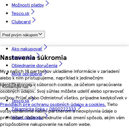
Možnosti platby
Tesco.sk
Clubcard
Pred prvým nákupom
Ako nakupovať
Nastavenia súkromia
Registrácia
Objednanie doručenia
My a našich 18 partnerov ukladáme informácie v zariadení
Moje obľúbené
alebo k nim pristupujeme, napríklad k jedinečným
identifikátorom v súboroch cookie, za účelom spracúvania
Kontaktujte nás
osobných údajov. Svoj súhlas môžete udeliť alebo spravovať
voľbou Prijať alebo Odmietnuť všetko, prípadne kedykoľvek v
Tesco.sk
Pravidlách pre ochranu osobných údajov a cookies.
Tieto
Zákaznícka linka - 0800222333
voľby oznámime našim partnerom a neovplyvnia údaje o
Výber obchodu
prehliadaní. Vaše rozhodnutie však zmení spôsob, akým vám
prispôsobíme nakupovanie na našom webe.