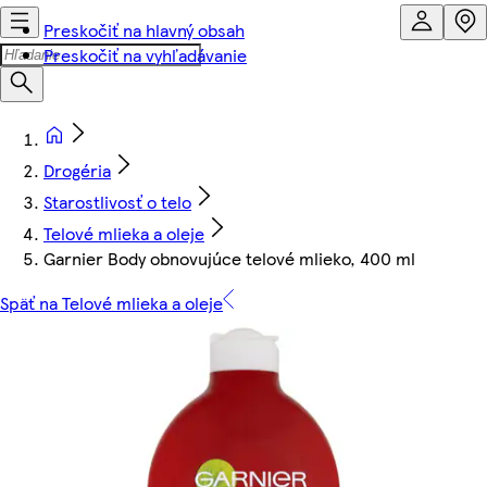
Preskočiť na hlavný obsah
Preskočiť na vyhľadávanie
Drogéria
Starostlivosť o telo
Telové mlieka a oleje
Garnier Body obnovujúce telové mlieko, 400 ml
Späť na Telové mlieka a oleje