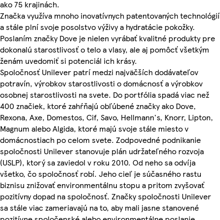
ako 75 krajinách.
Značka využíva mnoho inovatívnych patentovaných technológií
a stále plní svoje posolstvo výživy a hydratácie pokožky.
Poslaním značky Dove je nielen vyrábať kvalitné produkty pre
dokonalú starostlivosť o telo a vlasy, ale aj pomôcť všetkým
ženám uvedomiť si potenciál ich krásy.
Spoločnosť Unilever patrí medzi najväčších dodávateľov
potravín, výrobkov starostlivosti o domácnosť a výrobkov
osobnej starostlivosti na svete. Do portfólia spadá viac než
400 značiek, ktoré zahŕňajú obľúbené značky ako Dove,
Rexona, Axe, Domestos, Cif, Savo, Hellmann's, Knorr, Lipton,
Magnum alebo Algida, ktoré majú svoje stále miesto v
domácnostiach po celom svete. Zodpovedné podnikanie
spoločnosti Unilever stanovuje plán udržateľného rozvoja
(USLP), ktorý sa zaviedol v roku 2010. Od neho sa odvíja
všetko, čo spoločnosť robí. Jeho cieľ je súčasného rastu
biznisu znižovať environmentálnu stopu a pritom zvyšovať
pozitívny dopad na spoločnosť. Značky spoločnosti Unilever
sa stále viac zameriavajú na to, aby mali jasne stanovené
pozitívne spoločenské alebo environmentálne poslanie.