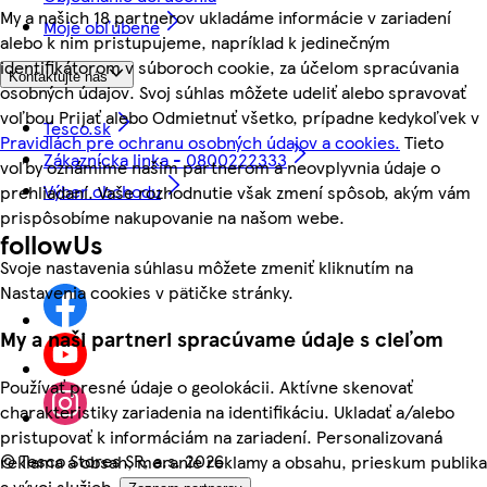
My a našich 18 partnerov ukladáme informácie v zariadení
Moje obľúbené
alebo k nim pristupujeme, napríklad k jedinečným
identifikátorom v súboroch cookie, za účelom spracúvania
Kontaktujte nás
osobných údajov. Svoj súhlas môžete udeliť alebo spravovať
voľbou Prijať alebo Odmietnuť všetko, prípadne kedykoľvek v
Tesco.sk
Pravidlách pre ochranu osobných údajov a cookies.
Tieto
Zákaznícka linka - 0800222333
voľby oznámime našim partnerom a neovplyvnia údaje o
Výber obchodu
prehliadaní. Vaše rozhodnutie však zmení spôsob, akým vám
prispôsobíme nakupovanie na našom webe.
followUs
Svoje nastavenia súhlasu môžete zmeniť kliknutím na
Nastavenia cookies v pätičke stránky.
My a naši partneri spracúvame údaje s cieľom
Používať presné údaje o geolokácii. Aktívne skenovať
charakteristiky zariadenia na identifikáciu. Ukladať a/alebo
pristupovať k informáciám na zariadení. Personalizovaná
©
Tesco Stores SR, a.s. 2026
reklama a obsah, meranie reklamy a obsahu, prieskum publika
a vývoj služieb.