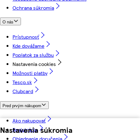
Ochrana súkromia
O nás
Prístupnosť
Kde dovážame
Poplatok za službu
Nastavenia cookies
Možnosti platby
Tesco.sk
Clubcard
Pred prvým nákupom
Ako nakupovať
Nastavenia súkromia
Registrácia
Objednanie doručenia