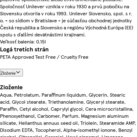
Spoločnosť Unilever vznikla v roku 1930 a prvú pobočku na
Slovensku otvorila v roku 1993. Unilever Slovensko, spol. s r.
o. - so sídlom v Bratislave - je súčasťou obchodnej jednotky
Česká republika a Slovensko a regiónu Východná Európa (EE)
spolu s ďalšími devätnástimi krajinami.
Veľkosť balenia: 0.15l
Logá tretích strán
PETA Approved Test Free / Cruelty Free
Zloženie
Zloženie
Aqua, Petrolatum, Paraffinum liquidum, Glycerin, Stearic
acid, Glycol stearate, Triethanolamine, Glyceryl stearate,
Paraffin, Cetyl alcohol, Caprylyl glycol, Cera microcristallina,
Phenoxyethanol, Carbomer, Parfum, Magnesium aluminum
silicate, Helianthus annuus seed oil, Triolein, Stearamide AMP,
Disodium EDTA, Tocopherol, Alpha-isomethyl ionone, Benzyl
alcohol, Citronellol, Geraniol, Hexyl cinnamal, Limonene,