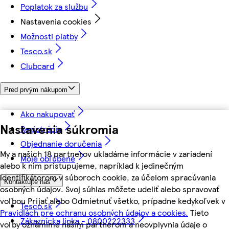
Poplatok za službu
Nastavenia cookies
Možnosti platby
Tesco.sk
Clubcard
Pred prvým nákupom
Ako nakupovať
Nastavenia súkromia
Registrácia
Objednanie doručenia
My a našich 18 partnerov ukladáme informácie v zariadení
Moje obľúbené
alebo k nim pristupujeme, napríklad k jedinečným
identifikátorom v súboroch cookie, za účelom spracúvania
Kontaktujte nás
osobných údajov. Svoj súhlas môžete udeliť alebo spravovať
voľbou Prijať alebo Odmietnuť všetko, prípadne kedykoľvek v
Tesco.sk
Pravidlách pre ochranu osobných údajov a cookies.
Tieto
Zákaznícka linka - 0800222333
voľby oznámime našim partnerom a neovplyvnia údaje o