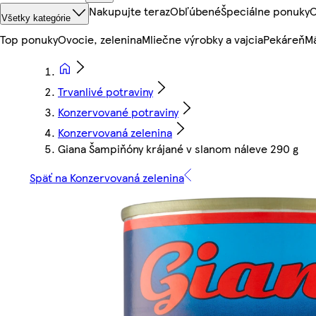
Nakupujte teraz
Obľúbené
Špeciálne ponuky
O
Všetky kategórie
Top ponuky
Ovocie, zelenina
Mliečne výrobky a vajcia
Pekáreň
Mä
Trvanlivé potraviny
Konzervované potraviny
Konzervovaná zelenina
Giana Šampiňóny krájané v slanom náleve 290 g
Späť na Konzervovaná zelenina