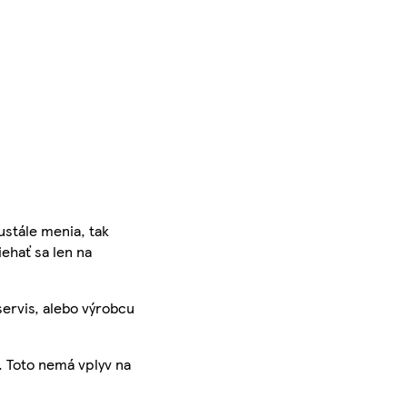
ustále menia, tak
iehať sa len na
servis, alebo výrobcu
. Toto nemá vplyv na