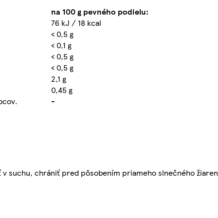
na 100 g pevného podielu:
76 kJ / 18 kcal
< 0,5 g
< 0,1 g
< 0,5 g
< 0,5 g
2,1 g
0,45 g
obcov.
-
vať v suchu, chrániť pred pôsobením priameho slnečného žiare