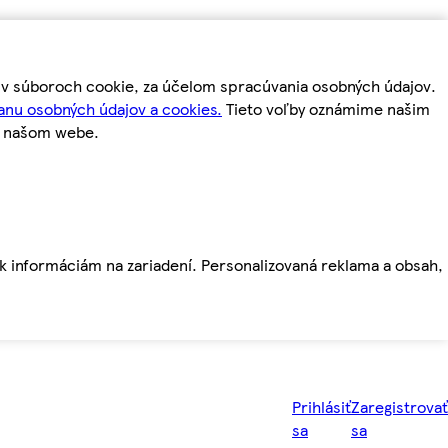
m v súboroch cookie, za účelom spracúvania osobných údajov.
anu osobných údajov a cookies.
Tieto voľby oznámime našim
a našom webe.
ť k informáciám na zariadení. Personalizovaná reklama a obsah,
Prihlásiť
Zaregistrovať
sa
sa