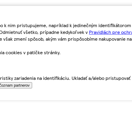
bo k nim pristupujeme, napríklad k jedinečným identifikátoro
o Odmietnuť všetko, prípadne kedykoľvek v
Pravidlách pre ochr
tie však zmení spôsob, akým vám prispôsobíme nakupovanie n
ia cookies v pätičke stránky.
istiky zariadenia na identifikáciu. Ukladať a/alebo pristupova
Zoznam partnerov