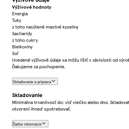
Výživové hodnoty
Energia
Tuky
z toho nasýtené mastné kyseliny
Sacharidy
z toho cukry
Bielkoviny
Soľ
Uvedené výživové údaje sa môžu líšiť v závislosti od výr
Ďakujeme za pochopenie.
Skladovanie a príprava
Skladovanie
Minimálna trvanlivosť do: viď viečko alebo dno. Sklado
otvorení ihneď spotrebovať.
Ďalšie informácie