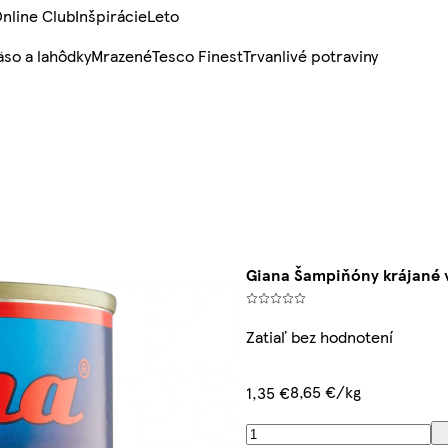
nline Club
Inšpirácie
Leto
so a lahôdky
Mrazené
Tesco Finest
Trvanlivé potraviny
Giana Šampiňóny krájané v
Zatiaľ bez hodnotení
8,65 €/kg
1,35 €