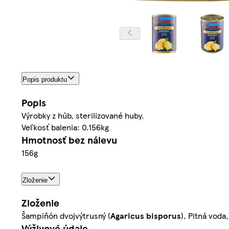
Popis produktu
Popis
Výrobky z húb, sterilizované huby.
Veľkosť balenia: 0.156kg
Hmotnosť bez nálevu
156g
Zloženie
Zloženie
Šampiňón dvojvýtrusný (
Agaricus
bisporus
), Pitná voda
Výživové údaje