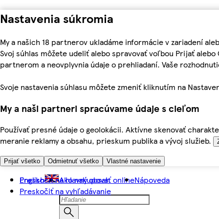
Nastavenia súkromia
My a našich 18 partnerov ukladáme informácie v zariadení ale
Svoj súhlas môžete udeliť alebo spravovať voľbou Prijať aleb
partnerom a neovplyvnia údaje o prehliadaní. Vaše rozhodnu
Svoje nastavenia súhlasu môžete zmeniť kliknutím na Nastaven
My a naši partneri spracúvame údaje s cieľom
Používať presné údaje o geolokácii. Aktívne skenovať charakter
meranie reklamy a obsahu, prieskum publika a vývoj služieb.
Prijať všetko
Odmietnuť všetko
Vlastné nastavenie
Preskočiť na hlavný obsah
English
Ako nakupovať online
Nápoveda
Preskočiť na vyhľadávanie