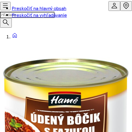
Preskočiť na hlavný obsah
Preskočiť na vyhľadávanie