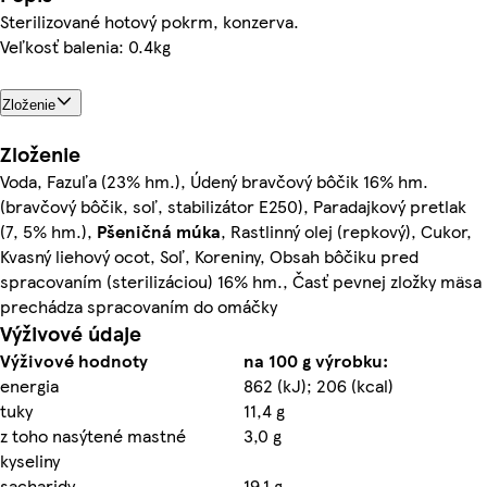
Sterilizované hotový pokrm, konzerva.
Veľkosť balenia: 0.4kg
Zloženie
Zloženie
Voda, Fazuľa (23% hm.), Údený bravčový bôčik 16% hm.
(bravčový bôčik, soľ, stabilizátor E250), Paradajkový pretlak
(7, 5% hm.),
Pšeničná
múka
, Rastlinný olej (repkový), Cukor,
Kvasný liehový ocot, Soľ, Koreniny, Obsah bôčiku pred
spracovaním (sterilizáciou) 16% hm., Časť pevnej zložky mäsa
prechádza spracovaním do omáčky
Výživové údaje
Výživové hodnoty
na 100 g výrobku:
energia
862 (kJ); 206 (kcal)
tuky
11,4 g
z toho nasýtené mastné
3,0 g
kyseliny
sacharidy
19,1 g