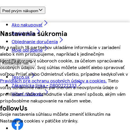
Pred prvým nákupom
Ako nakupovať
Nastavenia súkromia
Registrácia
Objednanie doručenia
My a našich 18 partnerov ukladáme informácie v zariadení
Moje obľúbené
alebo k nim pristupujeme, napríklad k jedinečným
identifikátorom v súboroch cookie, za účelom spracúvania
Kontaktujte nás
osobných údajov. Svoj súhlas môžete udeliť alebo spravovať
voľbou Prijať alebo Odmietnuť všetko, prípadne kedykoľvek v
Tesco.sk
Pravidlách pre ochranu osobných údajov a cookies.
Tieto
Zákaznícka linka - 0800222333
voľby oznámime našim partnerom a neovplyvnia údaje o
Výber obchodu
prehliadaní. Vaše rozhodnutie však zmení spôsob, akým vám
prispôsobíme nakupovanie na našom webe.
followUs
Svoje nastavenia súhlasu môžete zmeniť kliknutím na
Nastavenia cookies v pätičke stránky.