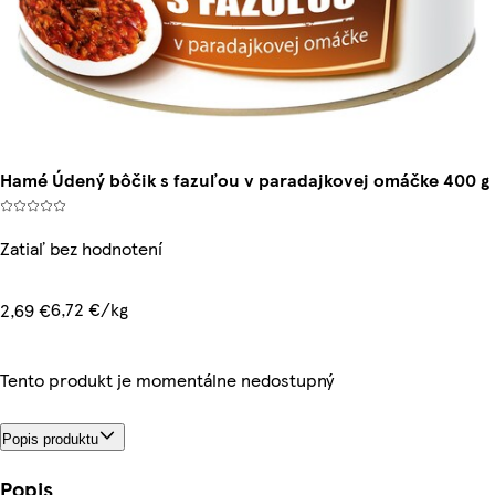
Hamé Údený bôčik s fazuľou v paradajkovej omáčke 400 g
Zatiaľ bez hodnotení
6,72 €/kg
2,69 €
Tento produkt je momentálne nedostupný
Popis produktu
Popis