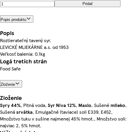
Pridať
Popis produktu
Popis
Roztierateľný tavený syr.
LEVICKÉ MLIEKÁRNE a.s. od 1953
Veľkosť balenia: 0.1kg
Logá tretích strán
Food Safe
Zloženie
Zloženie
Syry
44%
, Pitná voda,
Syr
Niva 12%
,
Maslo
, Sušené
mlieko
,
Sušená
srvátka
, Emulgačné (taviace) soli E339, E452,
Množstvo tuku v sušine najmenej 45% hmot., Množstvo soli:
najviac 2, 5% hmot.