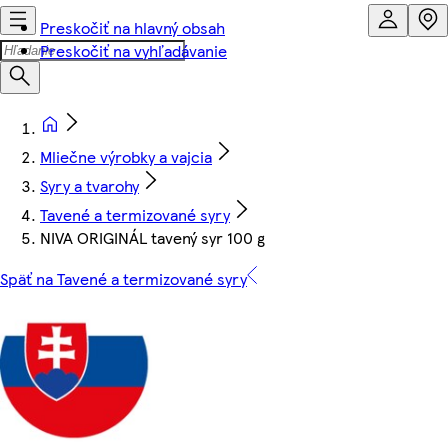
Preskočiť na hlavný obsah
Preskočiť na vyhľadávanie
Mliečne výrobky a vajcia
Syry a tvarohy
Tavené a termizované syry
NIVA ORIGINÁL tavený syr 100 g
Späť na Tavené a termizované syry