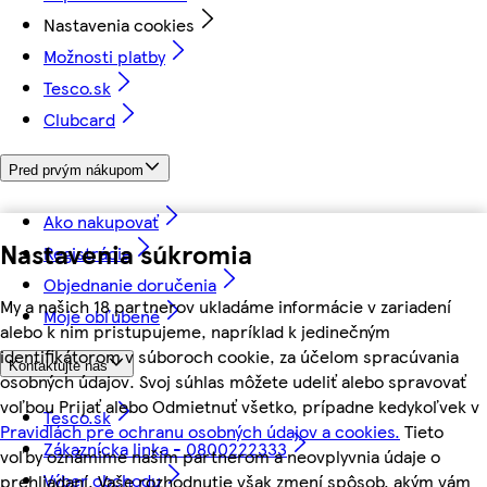
Nastavenia cookies
Možnosti platby
Tesco.sk
Clubcard
Pred prvým nákupom
Ako nakupovať
Nastavenia súkromia
Registrácia
Objednanie doručenia
My a našich 18 partnerov ukladáme informácie v zariadení
Moje obľúbené
alebo k nim pristupujeme, napríklad k jedinečným
identifikátorom v súboroch cookie, za účelom spracúvania
Kontaktujte nás
osobných údajov. Svoj súhlas môžete udeliť alebo spravovať
voľbou Prijať alebo Odmietnuť všetko, prípadne kedykoľvek v
Tesco.sk
Pravidlách pre ochranu osobných údajov a cookies.
Tieto
Zákaznícka linka - 0800222333
voľby oznámime našim partnerom a neovplyvnia údaje o
Výber obchodu
prehliadaní. Vaše rozhodnutie však zmení spôsob, akým vám