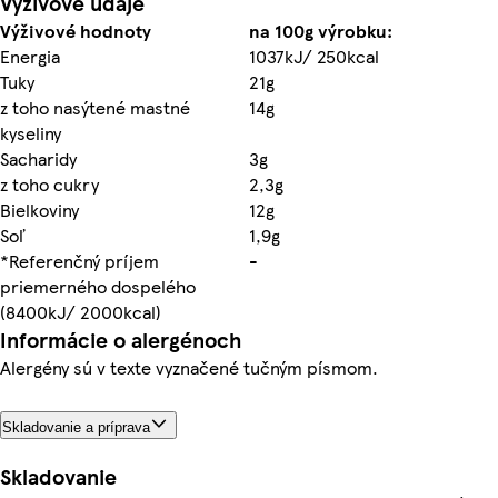
Výživové údaje
Výživové hodnoty
na 100g výrobku:
Energia
1037kJ/ 250kcal
Tuky
21g
z toho nasýtené mastné
14g
kyseliny
Sacharidy
3g
z toho cukry
2,3g
Bielkoviny
12g
Soľ
1,9g
*Referenčný príjem
-
priemerného dospelého
(8400kJ/ 2000kcal)
Informácie o alergénoch
Alergény sú v texte vyznačené tučným písmom.
Skladovanie a príprava
Skladovanie