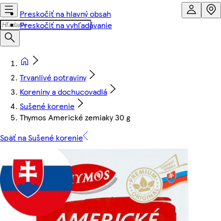
Preskočiť na hlavný obsah
Preskočiť na vyhľadávanie
Trvanlivé potraviny
Koreniny a dochucovadlá
Sušené korenie
Thymos Americké zemiaky 30 g
Späť na Sušené korenie