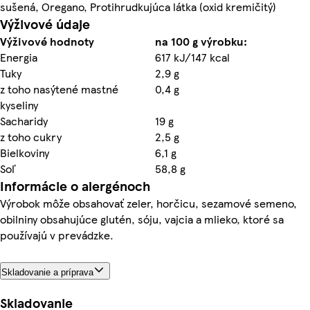
sušená, Oregano, Protihrudkujúca látka (oxid kremičitý)
Výživové údaje
Výživové hodnoty
na 100 g výrobku:
Energia
617 kJ/147 kcal
Tuky
2,9 g
z toho nasýtené mastné
0,4 g
kyseliny
Sacharidy
19 g
z toho cukry
2,5 g
Bielkoviny
6,1 g
Soľ
58,8 g
Informácie o alergénoch
Výrobok môže obsahovať zeler, horčicu, sezamové semeno,
obilniny obsahujúce glutén, sóju, vajcia a mlieko, ktoré sa
používajú v prevádzke.
Skladovanie a príprava
Skladovanie