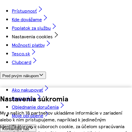
Prístupnosť
Kde dovážame
Poplatok za službu
Nastavenia cookies
Možnosti platby
Tesco.sk
Clubcard
Pred prvým nákupom
Ako nakupovať
Nastavenia súkromia
Registrácia
Objednanie doručenia
My a našich 18 partnerov ukladáme informácie v zariadení
Moje obľúbené
alebo k nim pristupujeme, napríklad k jedinečným
identifikátorom v súboroch cookie, za účelom spracúvania
Kontaktujte nás