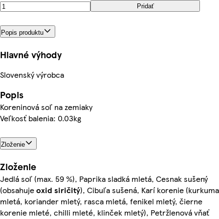
Pridať
Popis produktu
Hlavné výhody
Slovenský výrobca
Popis
Koreninová soľ na zemiaky
Veľkosť balenia: 0.03kg
Zloženie
Zloženie
Jedlá soľ (max. 59 %), Paprika sladká mletá, Cesnak sušený
(obsahuje
oxid siričitý
), Cibuľa sušená, Karí korenie (kurkuma
mletá, koriander mletý, rasca mletá, fenikel mletý, čierne
korenie mleté, chilli mleté, klinček mletý), Petržlenová vňať