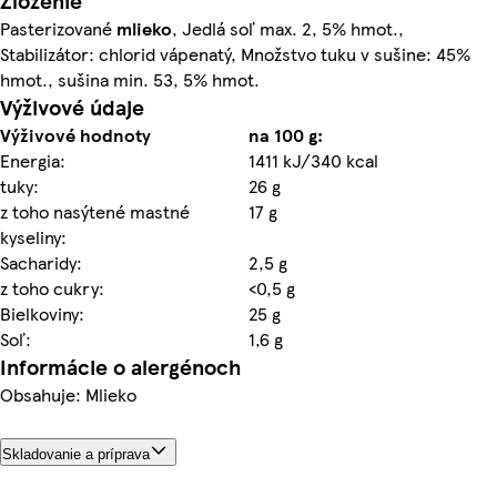
Zloženie
Pasterizované
mlieko
, Jedlá soľ max. 2, 5% hmot.,
Stabilizátor: chlorid vápenatý, Množstvo tuku v sušine: 45%
hmot., sušina min. 53, 5% hmot.
Výživové údaje
Výživové hodnoty
na 100 g:
Energia:
1411 kJ/340 kcal
tuky:
26 g
z toho nasýtené mastné
17 g
kyseliny:
Sacharidy:
2,5 g
z toho cukry:
<0,5 g
Bielkoviny:
25 g
Soľ:
1,6 g
Informácie o alergénoch
Obsahuje: Mlieko
Skladovanie a príprava