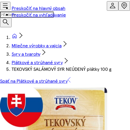
Preskočiť na hlavný obsah
Preskočiť na vyhľadávanie
Mliečne výrobky a vajcia
Syry a tvarohy
Plátkové a strúhané syry
TEKOVSKÝ SALÁMOVÝ SYR NEÚDENÝ plátky 100 g
Späť na Plátkové a strúhané syry