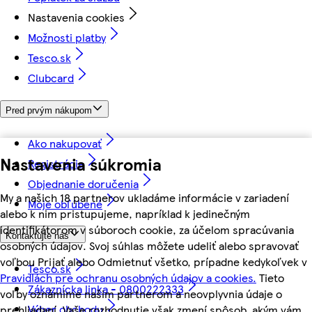
Nastavenia cookies
Možnosti platby
Tesco.sk
Clubcard
Pred prvým nákupom
Ako nakupovať
Nastavenia súkromia
Registrácia
Objednanie doručenia
My a našich 18 partnerov ukladáme informácie v zariadení
Moje obľúbené
alebo k nim pristupujeme, napríklad k jedinečným
identifikátorom v súboroch cookie, za účelom spracúvania
Kontaktujte nás
osobných údajov. Svoj súhlas môžete udeliť alebo spravovať
voľbou Prijať alebo Odmietnuť všetko, prípadne kedykoľvek v
Tesco.sk
Pravidlách pre ochranu osobných údajov a cookies.
Tieto
Zákaznícka linka - 0800222333
voľby oznámime našim partnerom a neovplyvnia údaje o
Výber obchodu
prehliadaní. Vaše rozhodnutie však zmení spôsob, akým vám