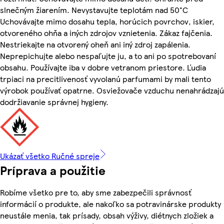
slnečným žiarením. Nevystavujte teplotám nad 50°C
Uchovávajte mimo dosahu tepla, horúcich povrchov, iskier,
otvoreného ohňa a iných zdrojov vznietenia. Zákaz fajčenia.
Nestriekajte na otvorený oheň ani iný zdroj zapálenia.
Neprepichujte alebo nespaľujte ju, a to ani po spotrebovaní
obsahu. Používajte iba v dobre vetranom priestore. Ľudia
trpiaci na precitlivenosť vyvolanú parfumami by mali tento
výrobok používať opatrne. Osviežovače vzduchu nenahrádzajú
dodržiavanie správnej hygieny.
Ukázať všetko Ručné spreje
Príprava a použitie
Robíme všetko pre to, aby sme zabezpečili správnosť
informácií o produkte, ale nakoľko sa potravinárske produkty
neustále menia, tak prísady, obsah výživy, diétnych zložiek a