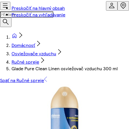
Preskočiť na hlavný obsah
Preskočiť na vyhľadávanie
Domácnosť
Osviežovače vzduchu
Ručné spreje
Glade Pure Clean Linen osviežovač vzduchu 300 ml
Späť na Ručné spreje