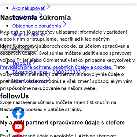
Ako nakupovať
Nastavenia súkromia
Registrácia
Objednanie doručenia
My a našich 18 partnerov ukladáme informácie v zariadení
Moje obľúbené
alebo k nim pristupujeme, napríklad k jedinečným
identifikátorom v súboroch cookie, za účelom spracúvania
Kontaktujte nás
osobných údajov. Svoj súhlas môžete udeliť alebo spravovať
voľbou Prijať alebo Odmietnuť všetko, prípadne kedykoľvek v
Tesco.sk
Pravidlách pre ochranu osobných údajov a cookies.
Tieto
Zákaznícka linka - 0800222333
voľby oznámime našim partnerom a neovplyvnia údaje o
Výber obchodu
prehliadaní. Vaše rozhodnutie však zmení spôsob, akým vám
prispôsobíme nakupovanie na našom webe.
followUs
Svoje nastavenia súhlasu môžete zmeniť kliknutím na
Nastavenia cookies v pätičke stránky.
My a naši partneri spracúvame údaje s cieľom
Používať presné údaje o geolokácii. Aktívne skenovať