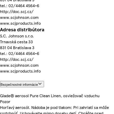
tel.: 02/4464 4564-6
http://doc.scj.cz/
www.scjohnson.com
www.scjproducts.info
Adresa distribútora
S.C. Johnson s.r.o.
Trnavská cesta 33
831 04 Bratislava 3
tel.: 02/4464 4564-6
http://doc.scj.cz/
www.scjohnson.com
www.scjproducts.info
Bezpečnostné informácie
Glade® aerosol Pure Clean Linen, osviežovač vzduchu
Pozor
Horľavý aerosól. Nádoba je pod tlakom: Pri zahriatí sa môže
roztrhnúť. Uchovávajte mimo dosahu detí. Chráňte pred