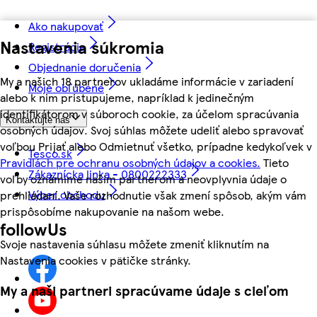
Ako nakupovať
Nastavenia súkromia
Registrácia
Objednanie doručenia
My a našich 18 partnerov ukladáme informácie v zariadení
Moje obľúbené
alebo k nim pristupujeme, napríklad k jedinečným
identifikátorom v súboroch cookie, za účelom spracúvania
Kontaktujte nás
osobných údajov. Svoj súhlas môžete udeliť alebo spravovať
voľbou Prijať alebo Odmietnuť všetko, prípadne kedykoľvek v
Tesco.sk
Pravidlách pre ochranu osobných údajov a cookies.
Tieto
Zákaznícka linka - 0800222333
voľby oznámime našim partnerom a neovplyvnia údaje o
Výber obchodu
prehliadaní. Vaše rozhodnutie však zmení spôsob, akým vám
prispôsobíme nakupovanie na našom webe.
followUs
Svoje nastavenia súhlasu môžete zmeniť kliknutím na
Nastavenia cookies v pätičke stránky.
My a naši partneri spracúvame údaje s cieľom