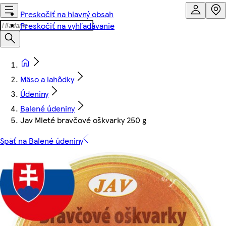
Preskočiť na hlavný obsah
Preskočiť na vyhľadávanie
Mäso a lahôdky
Údeniny
Balené údeniny
Jav Mleté bravčové oškvarky 250 g
Späť na Balené údeniny