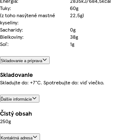
Energia:
2835kJ/684,5kcal
Tuky:
60g
(z toho nasýtené mastné
22,5g)
kyseliny:
Sacharidy:
0g
Bielkoviny:
38g
Soľ:
1g
Skladovanie a príprava
Skladovanie
Skladujte do: +7°C. Spotrebujte do: viď viečko.
Ďalšie informácie
Čistý obsah
250g
Kontaktná adresa