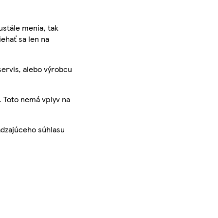
ustále menia, tak
iehať sa len na
servis, alebo výrobcu
. Toto nemá vplyv na
ádzajúceho súhlasu