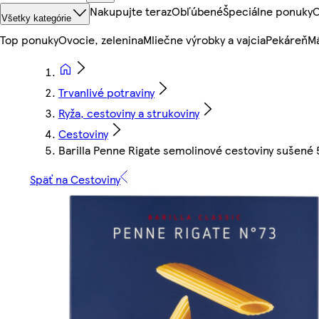
Nakupujte teraz
Obľúbené
Špeciálne ponuky
O
Všetky kategórie
Top ponuky
Ovocie, zelenina
Mliečne výrobky a vajcia
Pekáreň
Mä
Trvanlivé potraviny
Ryža, cestoviny a strukoviny
Cestoviny
Barilla Penne Rigate semolinové cestoviny sušené 
Späť na Cestoviny