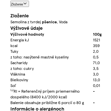
Zloženie
Zloženie
Semolina z tvrdej
pšenice
, Voda
Výživové údaje
Výživové hodnoty
100g
Energia kJ
1521
kcal
359
Tuky
2,0
z toho: nasýtené mastné kyseliny
0,5
Sacharidy
71,0
z toho: cukry
3,5
Vláknina
3,0
Bielkoviny
13,0
Soľ
0,01
⁽¹⁾RI = Referenčný príjem priemerného
-
dospelého (8400 kJ/2000 kcal)
Balenie obsahuje približne 6 porcií o 80 g
-
Informácie o alergénoch