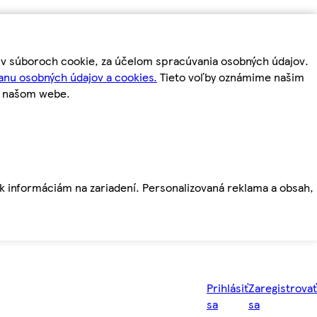
m v súboroch cookie, za účelom spracúvania osobných údajov.
anu osobných údajov a cookies.
Tieto voľby oznámime našim
a našom webe.
ť k informáciám na zariadení. Personalizovaná reklama a obsah,
Prihlásiť
Zaregistrovať
sa
sa