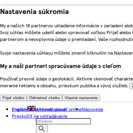
Nastavenia súkromia
My a našich 18 partnerov ukladáme informácie v zariadení ale
Svoj súhlas môžete udeliť alebo spravovať voľbou Prijať aleb
partnerom a neovplyvnia údaje o prehliadaní. Vaše rozhodnu
Svoje nastavenia súhlasu môžete zmeniť kliknutím na Nastaven
My a naši partneri spracúvame údaje s cieľom
Používať presné údaje o geolokácii. Aktívne skenovať charakter
meranie reklamy a obsahu, prieskum publika a vývoj služieb.
Prijať všetko
Odmietnuť všetko
Vlastné nastavenie
Preskočiť na hlavný obsah
English
Ako nakupovať online
Nápoveda
Preskočiť na vyhľadávanie