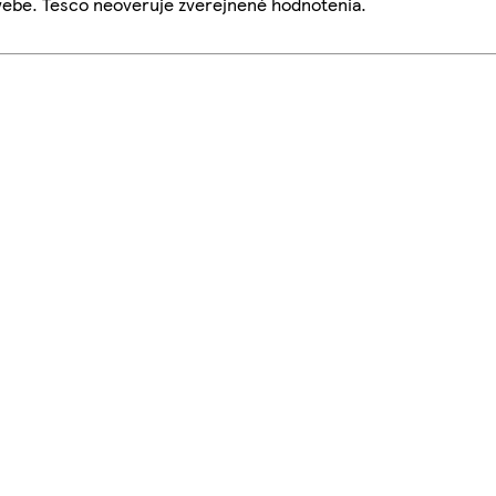
webe. Tesco neoveruje zverejnené hodnotenia.