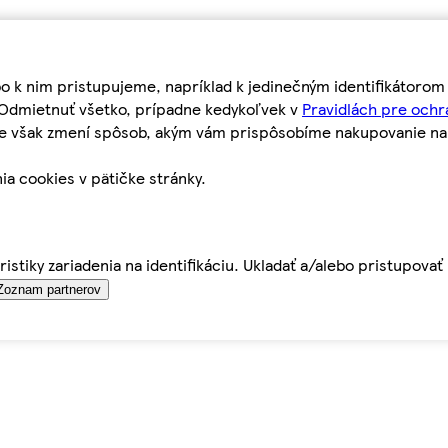
bo k nim pristupujeme, napríklad k jedinečným identifikátoro
o Odmietnuť všetko, prípadne kedykoľvek v
Pravidlách pre ochr
tie však zmení spôsob, akým vám prispôsobíme nakupovanie n
ia cookies v pätičke stránky.
istiky zariadenia na identifikáciu. Ukladať a/alebo pristupova
Zoznam partnerov