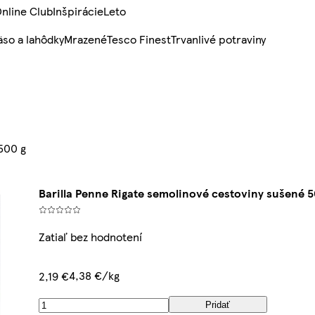
nline Club
Inšpirácie
Leto
so a lahôdky
Mrazené
Tesco Finest
Trvanlivé potraviny
500 g
Barilla Penne Rigate semolinové cestoviny sušené 5
Zatiaľ bez hodnotení
4,38 €/kg
2,19 €
Pridať