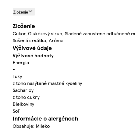
Zloženie
Zloženie
Cukor, Glukózový sirup, Sladené zahustené odtučnené
m
Sušená
srvátka
, Aróma
Výživové údaje
Výživové hodnoty
Energia
-
Tuky
z toho nasýtené mastné kyseliny
Sacharidy
z toho cukry
Bielkoviny
Soľ
Informácie o alergénoch
Obsahuje: Mlieko