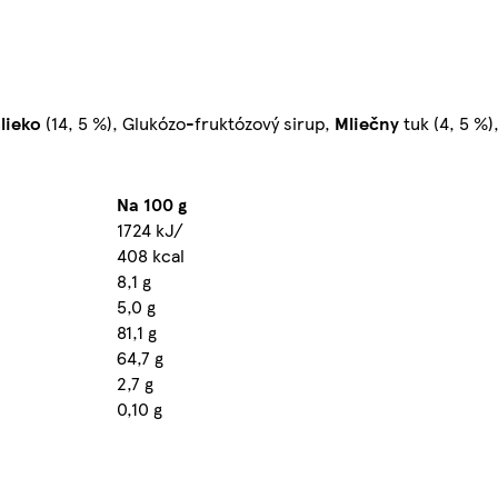
lieko
(14, 5 %), Glukózo-fruktózový sirup,
Mliečny
tuk (4, 5 %)
Na 100 g
1724 kJ/
408 kcal
8,1 g
5,0 g
81,1 g
64,7 g
2,7 g
0,10 g