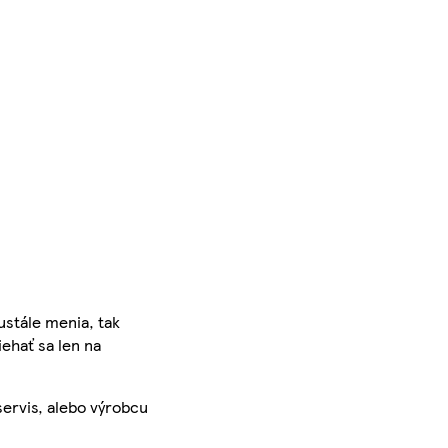
ustále menia, tak
iehať sa len na
servis, alebo výrobcu