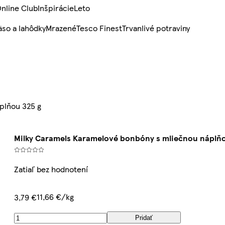
nline Club
Inšpirácie
Leto
so a lahôdky
Mrazené
Tesco Finest
Trvanlivé potraviny
plňou 325 g
Milky Caramels Karamelové bonbóny s mliečnou náplňo
Zatiaľ bez hodnotení
11,66 €/kg
3,79 €
Pridať