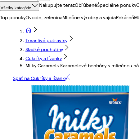
Nakupujte teraz
Obľúbené
Špeciálne ponuky
O
Všetky kategórie
Top ponuky
Ovocie, zelenina
Mliečne výrobky a vajcia
Pekáreň
Mä
Trvanlivé potraviny
Sladké pochutiny
Cukríky a lízanky
Milky Caramels Karamelové bonbóny s mliečnou ná
Späť na Cukríky a lízanky