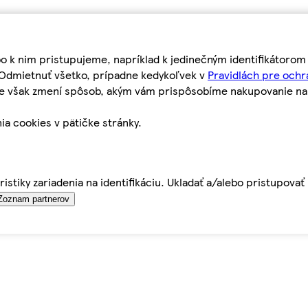
bo k nim pristupujeme, napríklad k jedinečným identifikátoro
o Odmietnuť všetko, prípadne kedykoľvek v
Pravidlách pre ochr
tie však zmení spôsob, akým vám prispôsobíme nakupovanie n
ia cookies v pätičke stránky.
istiky zariadenia na identifikáciu. Ukladať a/alebo pristupova
Zoznam partnerov