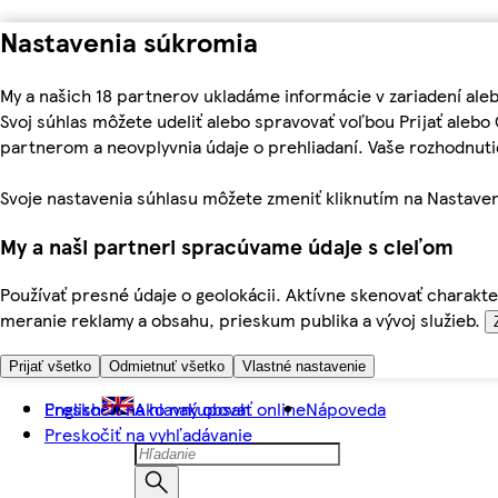
Nastavenia súkromia
My a našich 18 partnerov ukladáme informácie v zariadení ale
Svoj súhlas môžete udeliť alebo spravovať voľbou Prijať aleb
partnerom a neovplyvnia údaje o prehliadaní. Vaše rozhodnu
Svoje nastavenia súhlasu môžete zmeniť kliknutím na Nastaven
My a naši partneri spracúvame údaje s cieľom
Používať presné údaje o geolokácii. Aktívne skenovať charakter
meranie reklamy a obsahu, prieskum publika a vývoj služieb.
Prijať všetko
Odmietnuť všetko
Vlastné nastavenie
Preskočiť na hlavný obsah
English
Ako nakupovať online
Nápoveda
Preskočiť na vyhľadávanie