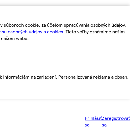
m v súboroch cookie, za účelom spracúvania osobných údajov.
anu osobných údajov a cookies.
Tieto voľby oznámime našim
a našom webe.
ť k informáciám na zariadení. Personalizovaná reklama a obsah,
Prihlásiť
Zaregistrovať
sa
sa