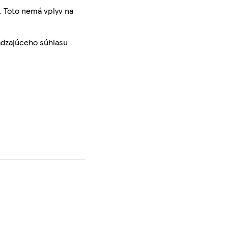
. Toto nemá vplyv na
ádzajúceho súhlasu