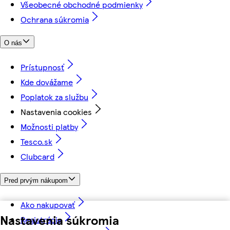
Všeobecné obchodné podmienky
Ochrana súkromia
O nás
Prístupnosť
Kde dovážame
Poplatok za službu
Nastavenia cookies
Možnosti platby
Tesco.sk
Clubcard
Pred prvým nákupom
Ako nakupovať
Nastavenia súkromia
Registrácia