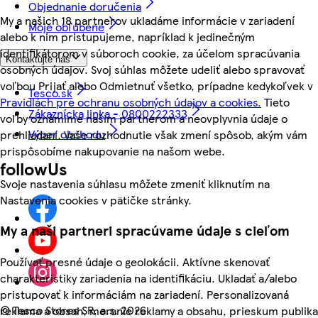
Objednanie doručenia
My a našich 18 partnerov ukladáme informácie v zariadení
Moje obľúbené
alebo k nim pristupujeme, napríklad k jedinečným
identifikátorom v súboroch cookie, za účelom spracúvania
Kontaktujte nás
osobných údajov. Svoj súhlas môžete udeliť alebo spravovať
voľbou Prijať alebo Odmietnuť všetko, prípadne kedykoľvek v
Tesco.sk
Pravidlách pre ochranu osobných údajov a cookies.
Tieto
Zákaznícka linka - 0800222333
voľby oznámime našim partnerom a neovplyvnia údaje o
Výber obchodu
prehliadaní. Vaše rozhodnutie však zmení spôsob, akým vám
prispôsobíme nakupovanie na našom webe.
followUs
Svoje nastavenia súhlasu môžete zmeniť kliknutím na
Nastavenia cookies v pätičke stránky.
My a naši partneri spracúvame údaje s cieľom
Používať presné údaje o geolokácii. Aktívne skenovať
charakteristiky zariadenia na identifikáciu. Ukladať a/alebo
pristupovať k informáciám na zariadení. Personalizovaná
©
Tesco Stores SR, a.s. 2026
reklama a obsah, meranie reklamy a obsahu, prieskum publika