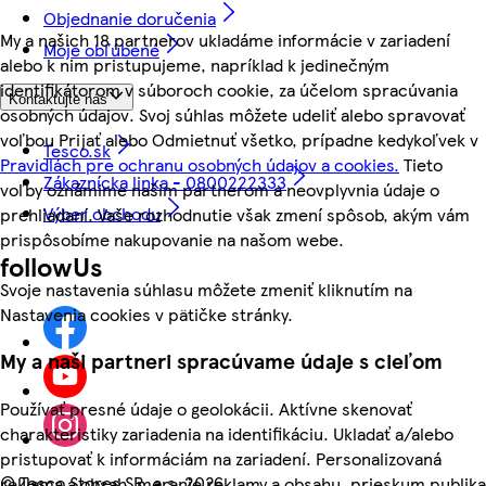
Objednanie doručenia
My a našich 18 partnerov ukladáme informácie v zariadení
Moje obľúbené
alebo k nim pristupujeme, napríklad k jedinečným
identifikátorom v súboroch cookie, za účelom spracúvania
Kontaktujte nás
osobných údajov. Svoj súhlas môžete udeliť alebo spravovať
voľbou Prijať alebo Odmietnuť všetko, prípadne kedykoľvek v
Tesco.sk
Pravidlách pre ochranu osobných údajov a cookies.
Tieto
Zákaznícka linka - 0800222333
voľby oznámime našim partnerom a neovplyvnia údaje o
Výber obchodu
prehliadaní. Vaše rozhodnutie však zmení spôsob, akým vám
prispôsobíme nakupovanie na našom webe.
followUs
Svoje nastavenia súhlasu môžete zmeniť kliknutím na
Nastavenia cookies v pätičke stránky.
My a naši partneri spracúvame údaje s cieľom
Používať presné údaje o geolokácii. Aktívne skenovať
charakteristiky zariadenia na identifikáciu. Ukladať a/alebo
pristupovať k informáciám na zariadení. Personalizovaná
©
Tesco Stores SR, a.s. 2026
reklama a obsah, meranie reklamy a obsahu, prieskum publika