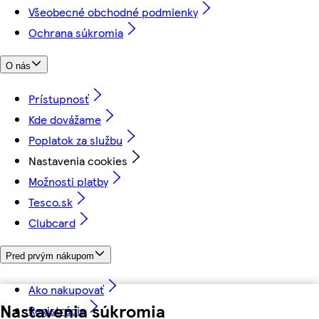
Všeobecné obchodné podmienky
Ochrana súkromia
O nás
Prístupnosť
Kde dovážame
Poplatok za službu
Nastavenia cookies
Možnosti platby
Tesco.sk
Clubcard
Pred prvým nákupom
Ako nakupovať
Nastavenia súkromia
Registrácia