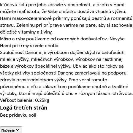
kľúčovú rolu pre jeho zdravie v dospelosti, a preto s Hami
môžete mať istotu, že Vaše dieťatko dostáva vhodnú výživu.
Hami mäsovozeleninové príkrmy ponúkajú pestrú a rozmanitú
stravu. Zeleninu pri príprave varíme na pare, aby si zachovala
dôležité vitamíny a živiny.
Mäso a ryby používame od overených dodávateľov. Navyše
Hami príkrmy skvele chutia.
Spoločnosť Danone je výrobcom dojčenských a batoľacích
mliek a výživy, mliečnych výrobkov, výrobkov na rastlinnej
báze a výrobkov špeciálnej výživy. Už viac ako sto rokov sa
všetky aktivity spoločnosti Danone zameriavajú na podporu
zdravia prostredníctvom výživy. Sme verní tomuto
pôvodnému cieľu a zákazníkom ponúkame chutné a kvalitné
výrobky, ktoré hrajú dôležitú úlohu v rôznych fázach ich života.
Veľkosť balenia: 0.25kg
Logá tretích strán
Bez prídavku soli
Zloženie