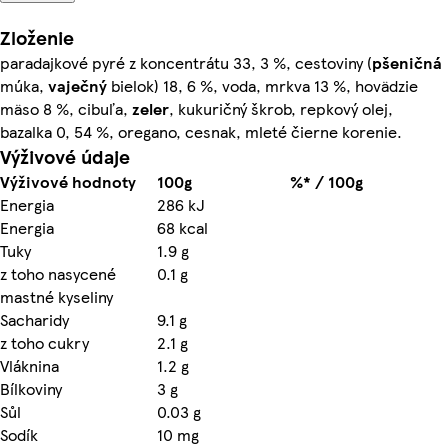
Zloženie
paradajkové pyré z koncentrátu 33, 3 %, cestoviny (
pšeničná
múka,
vaječný
bielok) 18, 6 %, voda, mrkva 13 %, hovädzie
mäso 8 %, cibuľa,
zeler
, kukuričný škrob, repkový olej,
bazalka 0, 54 %, oregano, cesnak, mleté čierne korenie.
Výživové údaje
Výživové hodnoty
100g
%* / 100g
Energia
286 kJ
Energia
68 kcal
Tuky
1.9 g
z toho nasycené
0.1 g
mastné kyseliny
Sacharidy
9.1 g
z toho cukry
2.1 g
Vláknina
1.2 g
Bílkoviny
3 g
Sůl
0.03 g
Sodík
10 mg