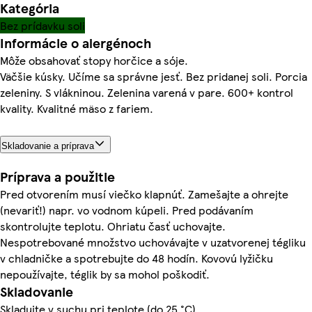
Kategória
Bez prídavku soli
Informácie o alergénoch
Môže obsahovať stopy horčice a sóje.
Väčšie kúsky. Učíme sa správne jesť. Bez pridanej soli. Porcia
zeleniny. S vlákninou. Zelenina varená v pare. 600+ kontrol
kvality. Kvalitné mäso z fariem.
Skladovanie a príprava
Príprava a použitie
Pred otvorením musí viečko klapnúť. Zamešajte a ohrejte
(nevariť!) napr. vo vodnom kúpeli. Pred podávaním
skontrolujte teplotu. Ohriatu časť uchovajte.
Nespotrebované množstvo uchovávajte v uzatvorenej tégliku
v chladničke a spotrebujte do 48 hodín. Kovovú lyžičku
nepoužívajte, téglik by sa mohol poškodiť.
Skladovanie
Skladujte v suchu pri teplote (do 25 °C).