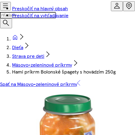
Preskočiť na hlavný obsah
Preskočiť na vyhľadávanie
Dieťa
Strava pre deti
Mäsovo-zeleninové príkrmy
Hami príkrm Bolonské špagety s hovädzím 250g
Späť na Mäsovo-zeleninové príkrmy