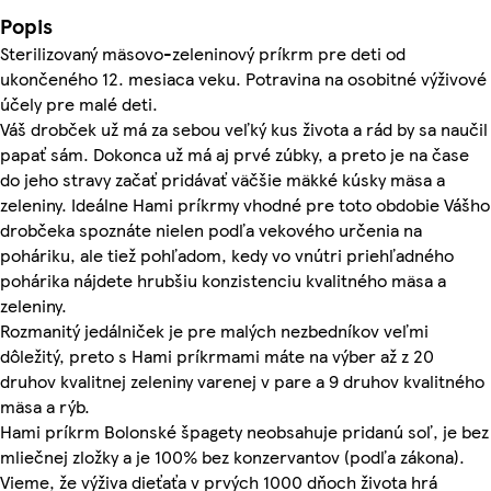
Popis
Sterilizovaný mäsovo-zeleninový príkrm pre deti od
ukončeného 12. mesiaca veku. Potravina na osobitné výživové
účely pre malé deti.
Váš drobček už má za sebou veľký kus života a rád by sa naučil
papať sám. Dokonca už má aj prvé zúbky, a preto je na čase
do jeho stravy začať pridávať väčšie mäkké kúsky mäsa a
zeleniny. Ideálne Hami príkrmy vhodné pre toto obdobie Vášho
drobčeka spoznáte nielen podľa vekového určenia na
poháriku, ale tiež pohľadom, kedy vo vnútri priehľadného
pohárika nájdete hrubšiu konzistenciu kvalitného mäsa a
zeleniny.
Rozmanitý jedálniček je pre malých nezbedníkov veľmi
dôležitý, preto s Hami príkrmami máte na výber až z 20
druhov kvalitnej zeleniny varenej v pare a 9 druhov kvalitného
mäsa a rýb.
Hami príkrm Bolonské špagety neobsahuje pridanú soľ, je bez
mliečnej zložky a je 100% bez konzervantov (podľa zákona).
Vieme, že výživa dieťaťa v prvých 1000 dňoch života hrá