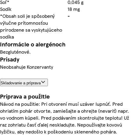
Soľ*
0,045 g
Sodík
18 mg
*Obsah soli je spôsobený
-
výlučne prítomnosťou
prirodzene sa vyskytujúceho
sodíka
Informácie o alergénoch
Bezgluténové.
Prísady
Neobsahuje Konzervanty
Skladovanie a príprava
Príprava a použitie
Návod na použitie: Pri otvorení musí uzáver lupnúť. Pred
ohriatím pohár otvorte, zamiešajte a ohrejte (nevariť) napr.
vo vodnom kúpeli. Pred podávaním skontrolujte teplotu! Už
raz zohriatu časť ďalej neskladujte. Nepoužívajte kovovú
lyžičku, aby nedošlo k poškodeniu skleneného pohára.