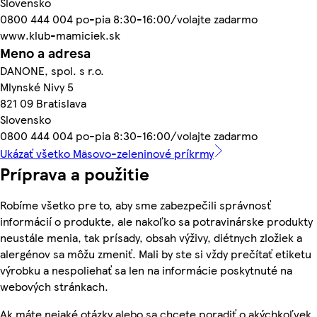
Slovensko
0800 444 004 po-pia 8:30-16:00/volajte zadarmo
www.klub-mamiciek.sk
Meno a adresa
DANONE, spol. s r.o.
Mlynské Nivy 5
821 09 Bratislava
Slovensko
0800 444 004 po-pia 8:30-16:00/volajte zadarmo
Ukázať všetko Mäsovo-zeleninové príkrmy
Príprava a použitie
Robíme všetko pre to, aby sme zabezpečili správnosť
informácií o produkte, ale nakoľko sa potravinárske produkty
neustále menia, tak prísady, obsah výživy, diétnych zložiek a
alergénov sa môžu zmeniť. Mali by ste si vždy prečítať etiketu
výrobku a nespoliehať sa len na informácie poskytnuté na
webových stránkach.
Ak máte nejaké otázky alebo sa chcete poradiť o akýchkoľvek