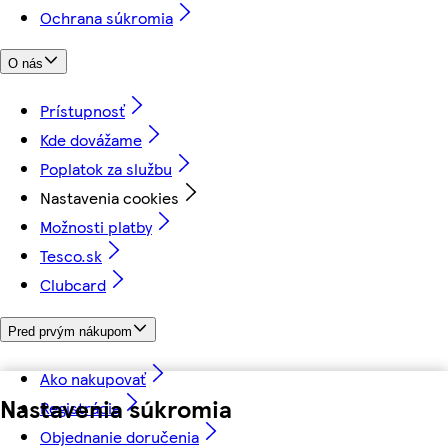
Ochrana súkromia
O nás
Prístupnosť
Kde dovážame
Poplatok za službu
Nastavenia cookies
Možnosti platby
Tesco.sk
Clubcard
Pred prvým nákupom
Ako nakupovať
Nastavenia súkromia
Registrácia
Objednanie doručenia