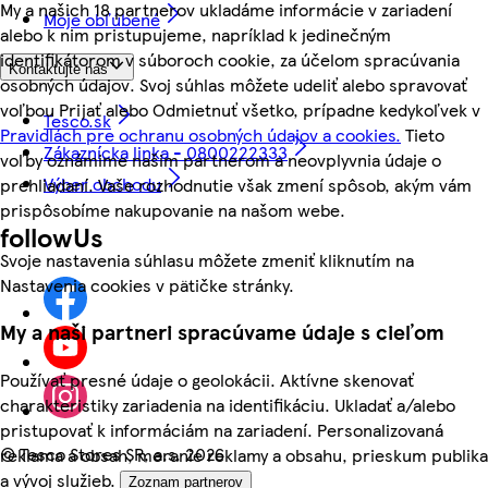
My a našich 18 partnerov ukladáme informácie v zariadení
Moje obľúbené
alebo k nim pristupujeme, napríklad k jedinečným
identifikátorom v súboroch cookie, za účelom spracúvania
Kontaktujte nás
osobných údajov. Svoj súhlas môžete udeliť alebo spravovať
voľbou Prijať alebo Odmietnuť všetko, prípadne kedykoľvek v
Tesco.sk
Pravidlách pre ochranu osobných údajov a cookies.
Tieto
Zákaznícka linka - 0800222333
voľby oznámime našim partnerom a neovplyvnia údaje o
Výber obchodu
prehliadaní. Vaše rozhodnutie však zmení spôsob, akým vám
prispôsobíme nakupovanie na našom webe.
followUs
Svoje nastavenia súhlasu môžete zmeniť kliknutím na
Nastavenia cookies v pätičke stránky.
My a naši partneri spracúvame údaje s cieľom
Používať presné údaje o geolokácii. Aktívne skenovať
charakteristiky zariadenia na identifikáciu. Ukladať a/alebo
pristupovať k informáciám na zariadení. Personalizovaná
©
Tesco Stores SR, a.s. 2026
reklama a obsah, meranie reklamy a obsahu, prieskum publika
a vývoj služieb.
Zoznam partnerov