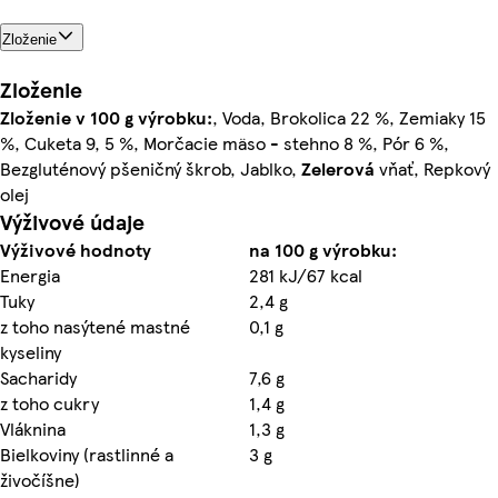
Zloženie
Zloženie
Zloženie v 100 g výrobku:
, Voda, Brokolica 22 %, Zemiaky 15
%, Cuketa 9, 5 %, Morčacie mäso - stehno 8 %, Pór 6 %,
Bezgluténový pšeničný škrob, Jablko,
Zelerová
vňať, Repkový
olej
Výživové údaje
Výživové hodnoty
na 100 g výrobku:
Energia
281 kJ/67 kcal
Tuky
2,4 g
z toho nasýtené mastné
0,1 g
kyseliny
Sacharidy
7,6 g
z toho cukry
1,4 g
Vláknina
1,3 g
Bielkoviny (rastlinné a
3 g
živočíšne)