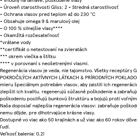
- Úroveň starostlivosti Gliss: 2 - Stredná starostlivosť
- Ochrana vlasov pred teplom až do 230 °C
- Obsahuje omega 9 & marulový olej
- O 100 % silnejšie vlasy****
- Okamžitá rozčesateľnosť
*vrátane vody
**certifikát o netestovaní na zvieratách
*** okrem viečka a štítku
**** v porovnaní s neošetrenými vlasmi.
Regenerácia vlasov je veda, nie tajomstvo. Všetky receptúry Gl
POKROČILÝCH AKTÍVNYCH LÁTKACH & PRÍRODNÝCH POKLADOCH
mieru špeciálnym potrebám vlasov, aby zaistili ich regeneráciu
zlepšili ich kvalitu. regenerujú súčasné poškodenie a zabraň
poškodeniu posilňujú bunkovú štruktúru a bojujú proti voľným
Naša doposiaľ najlepšia regenerácia vlasov: zabraňuje poškod
nemu dôjde, pre dlhotrvajúce krásne vlasy.
Dostupné vo viac ako 50 krajinách a už viac ako 60 rokov dôver
ľudí.
Veľkosť balenia: 0.2l