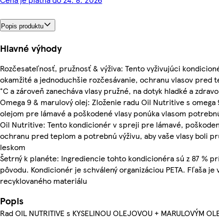
Popis produktu
Hlavné výhody
Rozčesateľnosť, pružnosť & výživa: Tento vyživujúci kondicion
okamžité a jednoduchšie rozčesávanie, ochranu vlasov pred 
°C a zároveň zanecháva vlasy pružné, na dotyk hladké a zdravo
Omega 9 & marulový olej: Zloženie radu Oil Nutritive s omeg
olejom pre lámavé a poškodené vlasy ponúka vlasom potrebnú
Oil Nutritive: Tento kondicionér v spreji pre lámavé, poškode
ochranu pred teplom a potrebnú výživu, aby vaše vlasy boli p
leskom
Šetrný k planéte: Ingrediencie tohto kondicionéra sú z 87 % p
pôvodu. Kondicionér je schválený organizáciou PETA. Fľaša je
recyklovaného materiálu
Popis
Rad OIL NUTRITIVE s KYSELINOU OLEJOVOU + MARULOVÝM OL