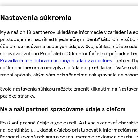
Nastavenia súkromia
My a našich 18 partnerov ukladáme informácie v zariadení ale
pristupujeme, napríklad k jedinečným identifikátorom v súbor
účelom spracúvania osobných údajov. Svoj súhlas môžete udel
spravovať voľbou Prijať alebo Odmietnuť všetko, prípadne ke
Pravidlách pre ochranu osobných údajov a cookies.
Tieto voľ
našim partnerom a neovplyvnia údaje o prehliadaní. Vaše roz
zmení spôsob, akým vám prispôsobíme nakupovanie na našo
Svoje nastavenia súhlasu môžete zmeniť kliknutím na Nastaven
pätičke stránky.
My a naši partneri spracúvame údaje s cieľom
Používať presné údaje o geolokácii. Aktívne skenovať charakter
na identifikáciu. Ukladať a/alebo pristupovať k informáciám na
Personalizovaná reklama a obsah, meranie reklamy a obsahu, 