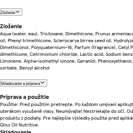
Zloženie
Zloženie
Aqua (water, eau), Trisiloxane, Dimethicone, Prunus armeniaca
oil, Phenyl trimethicone, Sclerocarya birrea seed oil, Hydrolyz
Dimethiconol, Polyquaternium-16, Parfum (fragrance), Cetyl
dimethicone, Cetrimonium chloride, Lactic acid, Sodium benzo
Limonene, Alpha-isomethyl ionone, Geraniol, Phenoxyethanol
sorbate, Benzyl alcohol
Skladovanie a príprava
Príprava a použitie
Použitie: Pred použitím pretrepte. Po každom umývaní aplikuj
uterákom vysušené vlasy. Neumývajte! Nestriekajte do očí. Od
produktu z podlahy. Pre najlepšie výsledky použite pred apli
Gliss Oil Nutritive.
Skladovanie