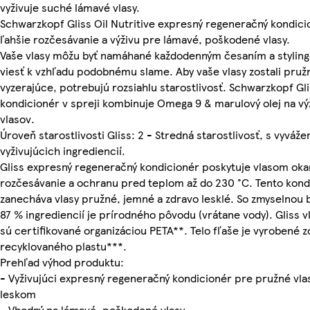
vyživuje suché lámavé vlasy.
Schwarzkopf Gliss Oil Nutritive expresný regeneračný kondicio
ľahšie rozčesávanie a výživu pre lámavé, poškodené vlasy.
Vaše vlasy môžu byť namáhané každodenným česaním a stylin
viesť k vzhľadu podobnému slame. Aby vaše vlasy zostali pruž
vyzerajúce, potrebujú rozsiahlu starostlivosť. Schwarzkopf Gli
kondicionér v spreji kombinuje Omega 9 & marulový olej na vý
vlasov.
Úroveň starostlivosti Gliss: 2 - Stredná starostlivosť, s vyváž
vyživujúcich ingrediencií.
Gliss expresný regeneračný kondicionér poskytuje vlasom oka
rozčesávanie a ochranu pred teplom až do 230 °C. Tento kondi
zanecháva vlasy pružné, jemné a zdravo lesklé. So zmyselnou
87 % ingrediencií je prírodného pôvodu (vrátane vody). Gliss 
sú certifikované organizáciou PETA**. Telo fľaše je vyrobené 
recyklovaného plastu***.
Prehľad výhod produktu:
- Vyživujúci expresný regeneračný kondicionér pre pružné vla
leskom
- Vhodný na lámavé, poškodené vlasy