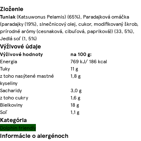
Zloženie
Tuniak
(Katsuwonus Pelamis) (65%), Paradajková omáčka
(paradajky (19%), slnečnicový olej, cukor, modifikovaný škrob,
prírodné arómy (cesnaková, cibuľová, papriková)) (33, 5%),
Jedlá soľ (1, 5%)
Výživové údaje
Výživové hodnoty
na 100 g:
Energia
769 kJ/ 186 kcal
Tuky
11 g
z toho nasýtené mastné
1,8 g
kyseliny
Sacharidy
3,0 g
z toho cukry
1,6 g
Bielkoviny
18 g
Soľ
1,1 g
Kategória
Dolphin friendly
Informácie o alergénoch