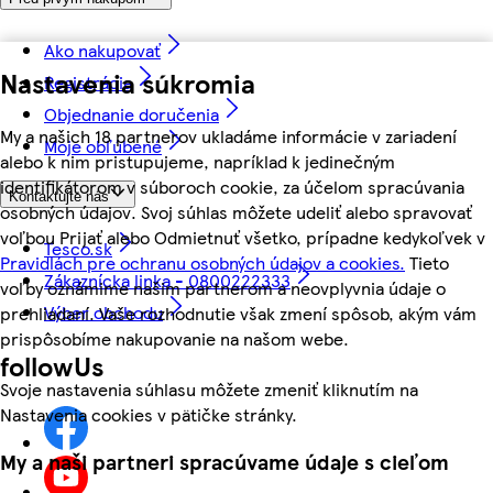
Ako nakupovať
Nastavenia súkromia
Registrácia
Objednanie doručenia
My a našich 18 partnerov ukladáme informácie v zariadení
Moje obľúbené
alebo k nim pristupujeme, napríklad k jedinečným
identifikátorom v súboroch cookie, za účelom spracúvania
Kontaktujte nás
osobných údajov. Svoj súhlas môžete udeliť alebo spravovať
voľbou Prijať alebo Odmietnuť všetko, prípadne kedykoľvek v
Tesco.sk
Pravidlách pre ochranu osobných údajov a cookies.
Tieto
Zákaznícka linka - 0800222333
voľby oznámime našim partnerom a neovplyvnia údaje o
Výber obchodu
prehliadaní. Vaše rozhodnutie však zmení spôsob, akým vám
prispôsobíme nakupovanie na našom webe.
followUs
Svoje nastavenia súhlasu môžete zmeniť kliknutím na
Nastavenia cookies v pätičke stránky.
My a naši partneri spracúvame údaje s cieľom