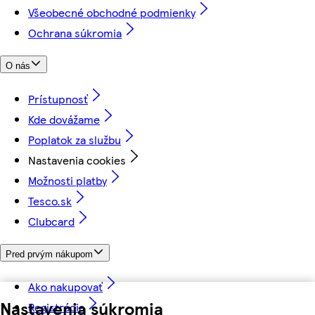
Všeobecné obchodné podmienky
Ochrana súkromia
O nás
Prístupnosť
Kde dovážame
Poplatok za službu
Nastavenia cookies
Možnosti platby
Tesco.sk
Clubcard
Pred prvým nákupom
Ako nakupovať
Nastavenia súkromia
Registrácia