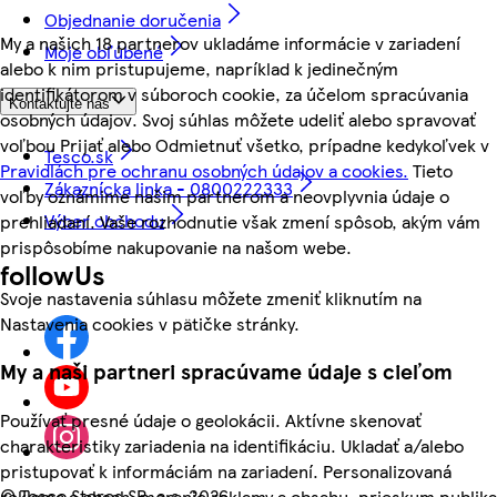
Objednanie doručenia
My a našich 18 partnerov ukladáme informácie v zariadení
Moje obľúbené
alebo k nim pristupujeme, napríklad k jedinečným
identifikátorom v súboroch cookie, za účelom spracúvania
Kontaktujte nás
osobných údajov. Svoj súhlas môžete udeliť alebo spravovať
voľbou Prijať alebo Odmietnuť všetko, prípadne kedykoľvek v
Tesco.sk
Pravidlách pre ochranu osobných údajov a cookies.
Tieto
Zákaznícka linka - 0800222333
voľby oznámime našim partnerom a neovplyvnia údaje o
Výber obchodu
prehliadaní. Vaše rozhodnutie však zmení spôsob, akým vám
prispôsobíme nakupovanie na našom webe.
followUs
Svoje nastavenia súhlasu môžete zmeniť kliknutím na
Nastavenia cookies v pätičke stránky.
My a naši partneri spracúvame údaje s cieľom
Používať presné údaje o geolokácii. Aktívne skenovať
charakteristiky zariadenia na identifikáciu. Ukladať a/alebo
pristupovať k informáciám na zariadení. Personalizovaná
©
Tesco Stores SR, a.s. 2026
reklama a obsah, meranie reklamy a obsahu, prieskum publika