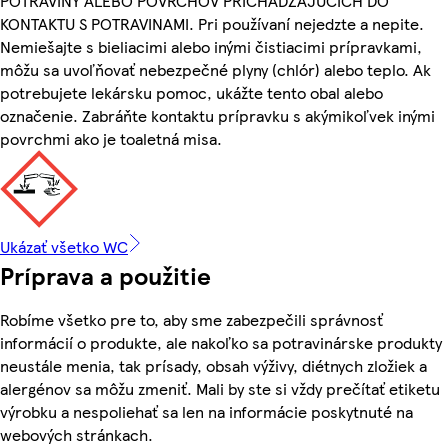
POTRAVINY ALEBO POVRCHOV PRICHÁDZAJÚCICH DO
KONTAKTU S POTRAVINAMI. Pri používaní nejedzte a nepite.
Nemiešajte s bieliacimi alebo inými čistiacimi prípravkami,
môžu sa uvoľňovať nebezpečné plyny (chlór) alebo teplo. Ak
potrebujete lekársku pomoc, ukážte tento obal alebo
označenie. Zabráňte kontaktu prípravku s akýmikoľvek inými
povrchmi ako je toaletná misa.
Ukázať všetko WC
Príprava a použitie
Robíme všetko pre to, aby sme zabezpečili správnosť
informácií o produkte, ale nakoľko sa potravinárske produkty
neustále menia, tak prísady, obsah výživy, diétnych zložiek a
alergénov sa môžu zmeniť. Mali by ste si vždy prečítať etiketu
výrobku a nespoliehať sa len na informácie poskytnuté na
webových stránkach.