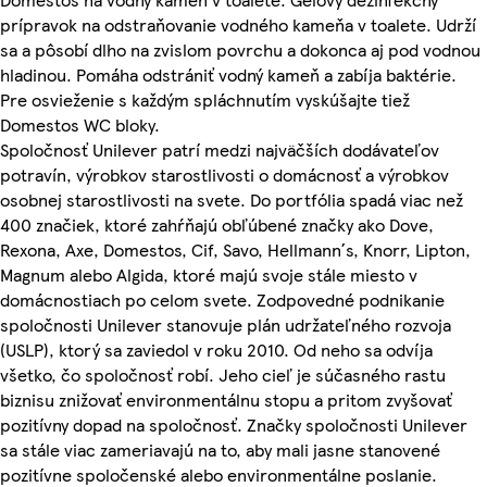
prípravok na odstraňovanie vodného kameňa v toalete. Udrží
sa a pôsobí dlho na zvislom povrchu a dokonca aj pod vodnou
hladinou. Pomáha odstrániť vodný kameň a zabíja baktérie.
Pre osvieženie s každým spláchnutím vyskúšajte tiež
Domestos WC bloky.
Spoločnosť Unilever patrí medzi najväčších dodávateľov
potravín, výrobkov starostlivosti o domácnosť a výrobkov
osobnej starostlivosti na svete. Do portfólia spadá viac než
400 značiek, ktoré zahŕňajú obľúbené značky ako Dove,
Rexona, Axe, Domestos, Cif, Savo, Hellmann´s, Knorr, Lipton,
Magnum alebo Algida, ktoré majú svoje stále miesto v
domácnostiach po celom svete. Zodpovedné podnikanie
spoločnosti Unilever stanovuje plán udržateľného rozvoja
(USLP), ktorý sa zaviedol v roku 2010. Od neho sa odvíja
všetko, čo spoločnosť robí. Jeho cieľ je súčasného rastu
biznisu znižovať environmentálnu stopu a pritom zvyšovať
pozitívny dopad na spoločnosť. Značky spoločnosti Unilever
sa stále viac zameriavajú na to, aby mali jasne stanovené
pozitívne spoločenské alebo environmentálne poslanie.