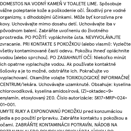
DOMESTOS NA VODNÝ KAMEŇ V TOALETE LIME. Spôsobuje
vážne poleptanie kože a poškodenie očí. Škodlivý pre vodné
organizmy, s dlhodobými účinkami. Môže byť korozívna pre
kovy. Uchovávajte mimo dosahu detí. Uchovávajte iba v
pôvodnom balení. Zabráňte uvoľneniu do životného
prostredia. PO POŽITÍ: vypláchnite ústa. NEVYVOLÁVAJTE
zvracanie. PRI KONTAKTE S POKOŽKOU (alebo vlasmi): Vyzlečte
všetky kontaminované časti odevu. Pokožku ihneď opláchnite
vodou [alebo sprchou]. PO ZASIAHNUTÍ OČÍ: Niekoľko minút
ich opatrne vyplachujte vodou. Ak používate kontaktné
šošovky a je to možné, odstráňte ich. Pokračujte vo
vyplachovaní. Okamžite volajte TOXIKOLOGICKÉ INFORMAČNÉ
CENTRUM/lekára. Uchovávajte uzamknuté. Obsahuje: kyselina
chlorovodíková, kyselina amidosírová, (Z)-oktadec-9-
enylamín, etoxylovaný 2E0. Číslo autorizácie: SK17-MRP-024-
01-001.
UMYTE RUKY A EXPONOVANÚ POKOŽKU pred konzumáciou
jedla a po použití prípravku. Zabráňte kontaktu s pokožkou a
očami. ZABRÁŇTE KONTAMINÁCII POTRAVÍN, NÁDOB NA