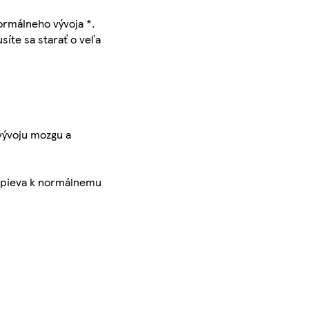
ormálneho vývoja *.
íte sa starať o veľa
ývoju mozgu a
rispieva k normálnemu