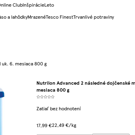
nline Club
Inšpirácie
Leto
so a lahôdky
Mrazené
Tesco Finest
Trvanlivé potraviny
 uk. 6. mesiaca 800 g
Nutrilon Advanced 2 následné dojčenské ml
mesiaca 800 g
Zatiaľ bez hodnotení
22,49 €/kg
17,99 €