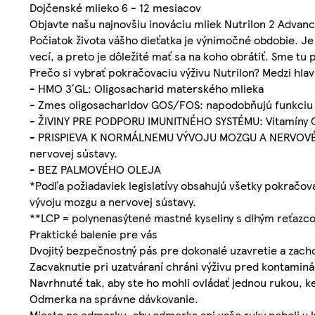
Dojčenské mlieko 6 - 12 mesiacov
Objavte našu najnovšiu inováciu mliek Nutrilon 2 Advan
Počiatok života vášho dieťatka je výnimočné obdobie. Je
vecí, a preto je dôležité mať sa na koho obrátiť. Sme tu 
Prečo si vybrať pokračovaciu výživu Nutrilon? Medzi hlav
- HMO 3´GL: Oligosacharid materského mlieka
- Zmes oligosacharidov GOS/FOS: napodobňujú funkciu 
- ŽIVINY PRE PODPORU IMUNITNÉHO SYSTÉMU: Vitamíny C,
- PRISPIEVA K NORMÁLNEMU VÝVOJU MOZGU A NERVOVÉHO
nervovej sústavy.
- BEZ PALMOVÉHO OLEJA
*Podľa požiadaviek legislatívy obsahujú všetky pokračov
vývoju mozgu a nervovej sústavy.
**LCP = polynenasýtené mastné kyseliny s dlhým reťazc
Praktické balenie pre vás
Dvojitý bezpečnostný pás pre dokonalé uzavretie a zach
Zacvaknutie pri uzatváraní chráni výživu pred kontamin
Navrhnuté tak, aby ste ho mohli ovládať jednou rukou, k
Odmerka na správne dávkovanie.
Miesto na odmerku, aby odmerka ani vaše ruky neboli v