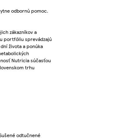
skytne odbornú pomoc.
jich zákazníkov a
u portfóliu sprevádzajú
 dní života a ponúka
metabolických
čnosť Nutricia súčasťou
 slovenskom trhu
, Sušené odtučnené