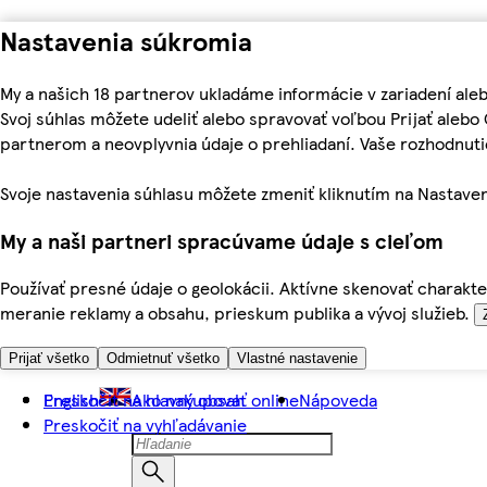
Nastavenia súkromia
My a našich 18 partnerov ukladáme informácie v zariadení ale
Svoj súhlas môžete udeliť alebo spravovať voľbou Prijať aleb
partnerom a neovplyvnia údaje o prehliadaní. Vaše rozhodnu
Svoje nastavenia súhlasu môžete zmeniť kliknutím na Nastaven
My a naši partneri spracúvame údaje s cieľom
Používať presné údaje o geolokácii. Aktívne skenovať charakter
meranie reklamy a obsahu, prieskum publika a vývoj služieb.
Prijať všetko
Odmietnuť všetko
Vlastné nastavenie
Preskočiť na hlavný obsah
English
Ako nakupovať online
Nápoveda
Preskočiť na vyhľadávanie