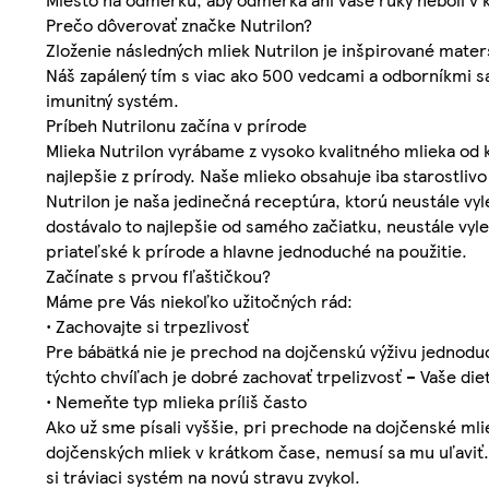
Prečo dôverovať značke Nutrilon?
Zloženie následných mliek Nutrilon je inšpirované mater
Náš zapálený tím s viac ako 500 vedcami a odborníkmi s
imunitný systém.
Príbeh Nutrilonu začína v prírode
Mlieka Nutrilon vyrábame z vysoko kvalitného mlieka od
najlepšie z prírody. Naše mlieko obsahuje iba starostl
Nutrilon je naša jedinečná receptúra, ktorú neustále v
dostávalo to najlepšie od samého začiatku, neustále vyl
priateľské k prírode a hlavne jednoduché na použitie.
Začínate s prvou fľaštičkou?
Máme pre Vás niekoľko užitočných rád:
• Zachovajte si trpezlivosť
Pre bábätká nie je prechod na dojčenskú výživu jednod
týchto chvíľach je dobré zachovať trpelizvosť – Vaše die
• Nemeňte typ mlieka príliš často
Ako už sme písali vyššie, pri prechode na dojčenské mlie
dojčenských mliek v krátkom čase, nemusí sa mu uľaviť.
si tráviaci systém na novú stravu zvykol.