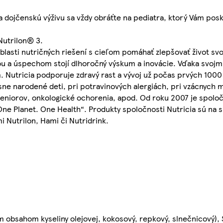
a dojčenskú výživu sa vždy obráťte na pediatra, ktorý Vám po
utrilon® 3.
blasti nutričných riešení s cieľom pomáhať zlepšovať život svo
iou a úspechom stojí dlhoročný výskum a inovácie. Vďaka svojm
. Nutricia podporuje zdravý rast a vývoj už počas prvých 1000
sne narodené deti, pri potravinových alergiách, pri vzácnych 
eniorov, onkologické ochorenia, apod. Od roku 2007 je spolo
„One Planet. One Health“. Produkty spoločnosti Nutricia sú na
 Nutrilon, Hami či Nutridrink.
kým obsahom kyseliny olejovej, kokosový, repkový, slnečnicový)