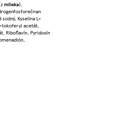
(z
mlieka
),
Hydrogenfosforečnan
d sodný, Kyselina L-
-tokoferyl acetát,
, Riboflavín, Pyridoxín
ytomenadión,