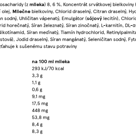
gosacharidy (z
mlieka
) 8, 6 %, Koncentrát srvátkovej bielkoviny 
í
olej,
Mliečne
bielkoviny, Chlorid draselný, Citran draselný, 
an sodný, Uhličitan vápenatý, Emulgátor (
sójový
lecitín), Chlori
id horečnatý, Síran železnatý, Síran zinočnatý, L-karnitín, DL-α
ikotínamid, Síran meďnatý, Tiamín hydrochlorid, Retinylpalmitát
stová), Jodid draselný, Síran mangánatý, Seleničitan sodný, F
vzťahuje k sušenému stavu potraviny
na 100 ml mlieka
293 kJ/70 kcal
3,3 g
1,1 g
0,6 g
9,1 mg
17,5 mg
448 mg
53,8 mg
8,4 g
8,3 g