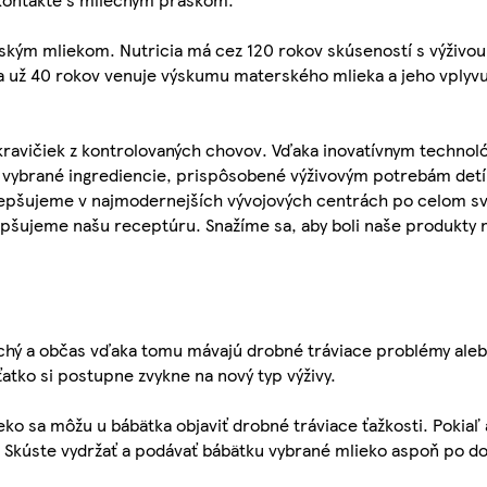
ským mliekom. Nutricia má cez 120 rokov skúseností s výživou 
a už 40 rokov venuje výskumu materského mlieka a jeho vplyvu 
 kravičiek z kontrolovaných chovov. Vďaka inovatívnym techn
ivo vybrané ingrediencie, prispôsobené výživovým potrebám det
ylepšujeme v najmodernejších vývojových centrách po celom s
epšujeme našu receptúru. Snažíme sa, aby boli naše produkty na
uchý a občas vďaka tomu mávajú drobné tráviace problémy aleb
ťatko si postupne zvykne na nový typ výživy.
ko sa môžu u bábätka objaviť drobné tráviace ťažkosti. Pokiaľ 
 Skúste vydržať a podávať bábätku vybrané mlieko aspoň po do