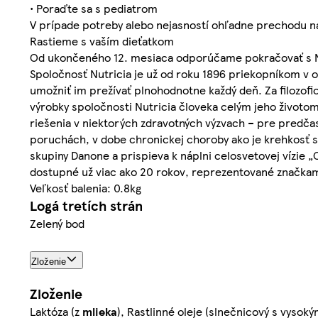
• Poraďte sa s pediatrom
V prípade potreby alebo nejasností ohľadne prechodu n
Rastieme s vaším dieťatkom
Od ukončeného 12. mesiaca odporúčame pokračovať s N
Spoločnosť Nutricia je už od roku 1896 priekopníkom v o
umožniť im prežívať plnohodnotne každý deň. Za filozof
výrobky spoločnosti Nutricia človeka celým jeho životom
riešenia v niektorých zdravotných výzvach – pre predča
poruchách, v dobe chronickej choroby ako je krehkosť s
skupiny Danone a prispieva k náplni celosvetovej vízie 
dostupné už viac ako 20 rokov, reprezentované značkami
Veľkosť balenia: 0.8kg
Logá tretích strán
Zelený bod
Zloženie
Zloženie
Laktóza (z
mlieka
), Rastlinné oleje (slnečnicový s vyso