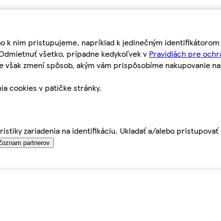
bo k nim pristupujeme, napríklad k jedinečným identifikátoro
o Odmietnuť všetko, prípadne kedykoľvek v
Pravidlách pre ochr
tie však zmení spôsob, akým vám prispôsobíme nakupovanie n
ia cookies v pätičke stránky.
istiky zariadenia na identifikáciu. Ukladať a/alebo pristupova
Zoznam partnerov