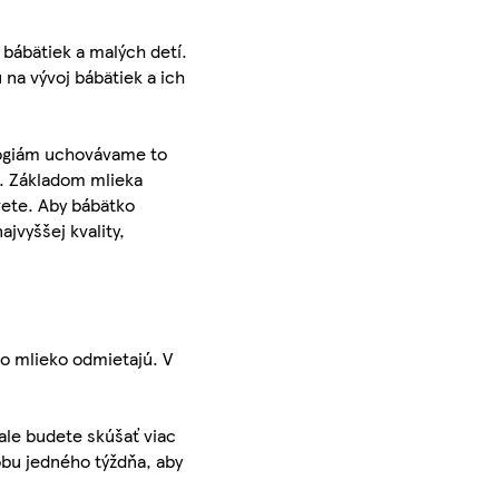
bábätiek a malých detí.
na vývoj bábätiek a ich
ológiám uchovávame to
í. Základom mlieka
vete. Aby bábätko
jvyššej kvality,
o mlieko odmietajú. V
ale budete skúšať viac
bu jedného týždňa, aby