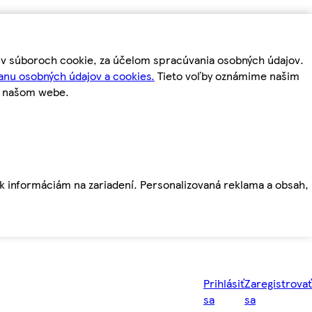
m v súboroch cookie, za účelom spracúvania osobných údajov.
anu osobných údajov a cookies.
Tieto voľby oznámime našim
a našom webe.
ť k informáciám na zariadení. Personalizovaná reklama a obsah,
Prihlásiť
Zaregistrovať
sa
sa