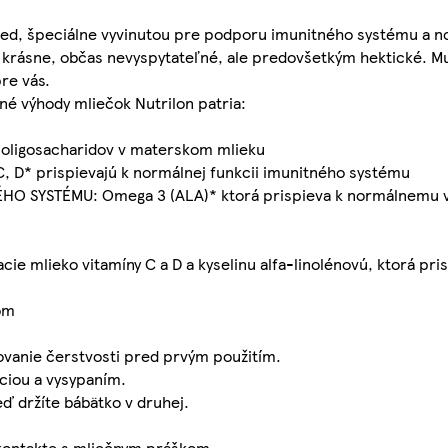
ced, špeciálne vyvinutou pre podporu imunitného systému a n
 krásne, občas nevyspytateľné, ale predovšetkým hektické. Mus
pre vás.
né výhody mliečok Nutrilon patria:
oligosacharidov v materskom mlieku
 D* prispievajú k normálnej funkcii imunitného systému
 SYSTÉMU: Omega 3 (ALA)* ktorá prispieva k normálnemu v
acie mlieko vitamíny C a D a kyselinu alfa-linolénovú, ktorá p
om
ovanie čerstvosti pred prvým použitím.
áciou a vysypaním.
eď držíte bábätko v druhej.
 kontakte s mliečnym práškom.