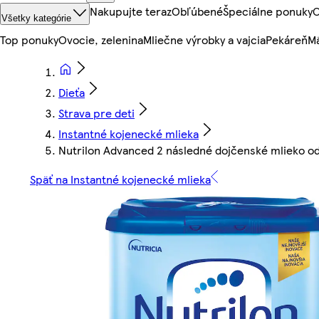
Nakupujte teraz
Obľúbené
Špeciálne ponuky
O
Všetky kategórie
Top ponuky
Ovocie, zelenina
Mliečne výrobky a vajcia
Pekáreň
Mä
Dieťa
Strava pre deti
Instantné kojenecké mlieka
Nutrilon Advanced 2 následné dojčenské mlieko od
Späť na Instantné kojenecké mlieka