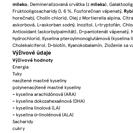
mlieko
, Demineralizovaná srvátka (z
mlieka
), Galaktooli
Fruktooligosacharidy 0, 6 %, Fosforečnan vápenatý,
Ryb
horečnatý, Cholín chlorid, Olej z Mortierella alpina, Citr
askorbová, L-askorban sodný, Inozitol, L-tryptofán, Chlor
Antioxidant (askorbylpalmitát), D-pantotenát vápenatý, N
hydrochlorid, Kyselina pteroylmonoglutámová (kyselina li
Cholekalciferol, D-biotín, Kyanokobalamín, Zloženie sa 
Výživové údaje
Výživové hodnoty
Energia
Tuky
nasýtené mastné kyseliny
polynenasýtené mastné kyseliny
- kyselina arachidónová (ARA)
- kyselina dokozahexaénová (DHA)
- kyselina linolová (LA)
- kyselina α-linolénová (ALA)
Sacharidy
cukry