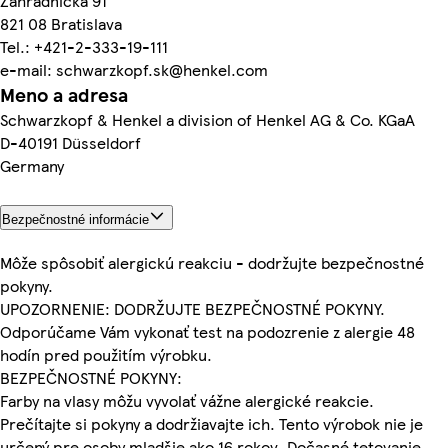
Záhradnícka 91
821 08 Bratislava
Tel.: +421-2-333-19-111
e-mail: schwarzkopf.sk@henkel.com
Meno a adresa
Schwarzkopf & Henkel a division of Henkel AG & Co. KGaA
D-40191 Düsseldorf
Germany
Bezpečnostné informácie
Môže spôsobiť alergickú reakciu - dodržujte bezpečnostné
pokyny.
UPOZORNENIE: DODRŽUJTE BEZPEČNOSTNÉ POKYNY.
Odporúčame Vám vykonať test na podozrenie z alergie 48
hodín pred použitím výrobku.
BEZPEČNOSTNÉ POKYNY:
Farby na vlasy môžu vyvolať vážne alergické reakcie.
Prečítajte si pokyny a dodržiavajte ich. Tento výrobok nie je
určený pre osoby mladšie ako 16 rokov. Dočasné tetovanie