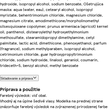
hydroxide, isopropyl alcohol, sodium benzoate, Ošetrujúca
maska: aqua (water, eau), cetearyl alcohol, isopropyl
myristate, behentrimonium chloride, magnesium chloride,
magnesium citrate, amodimethicone/morpholinomethyl
silsesquioxane copolymer, prunus armeniaca (apricot) kernel
oil, panthenol, distearoylethyl hydroxyethylmonium
methosulfate, stearamidopropyl dimethylamine, cetyl
palmitate, lactic acid, dimethicone, phenoxyethanol, parfum
(fragrance), sodium methylparaben, isopropyl alcohol,
cetrimonium chloride, guar hydroxypropyltrimonium
chloride, sodium hydroxide, linalool, geraniol, coumarin,
trideceth-5, benzyl alcohol, methyl benzoate
Skladovanie a príprava
Príprava a použitie
Farebný výsledok: viď obal.
Vhodný aj na úplne šedivé vlasy. Modelka na prednej strane
znázorňuje farebný výsledok na zvýraznenej prirodzenej farbe