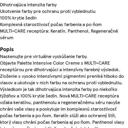
Dlhotrvajúca intenzita farby
Ukotvenie farby pre ochranu proti vyblednutiu
100% krytie šedín
Komplexná starostlivosť počas farbenia a po ňom
MULTI-CARE receptúra: Keratín, Panthenol, Regeneračné
sérum
Popis
Naskenujte pre virtuálne vyskúšanie farby.
Objavte Palette Intensive Color Creme s MULTI-CARE
receptúrou pre dlhotrvajúci a intenzívny farebný výsledok.
Zloženie s vysoko intenzívnymi pigmentmi preniká hlboko do
vlasov a ukotvuje v nich farbu na ochranu proti vyblednutiu.
Výsledkom je tak dlhotrvajúca intenzita farby po niekoľko
týždňov a 100% krytie šedín. Nová MULTI-CARE receptúra ​​
vďaka keratínu, panthenolu a regeneračnému séru navyše
chráni vaše vlasy a poskytuje im komplexnú starostlivosť
počas farbenia a po ňom. Keratín slúži ako ochranný štít,
ktorý vlasy chráni počas farbenia aj po ňom. Panthenol vlasy