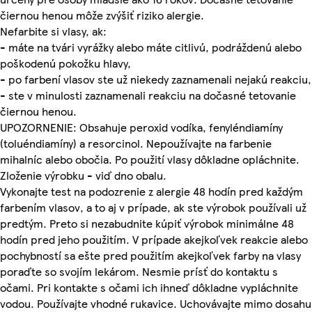
čiernou henou môže zvýšiť riziko alergie.
Nefarbite si vlasy, ak:
- máte na tvári vyrážky alebo máte citlivú, podráždenú alebo
poškodenú pokožku hlavy,
- po farbení vlasov ste už niekedy zaznamenali nejakú reakciu,
- ste v minulosti zaznamenali reakciu na dočasné tetovanie
čiernou henou.
UPOZORNENIE: Obsahuje peroxid vodíka, fenyléndiamíny
(toluéndiamíny) a resorcinol. Nepoužívajte na farbenie
mihalníc alebo obočia. Po použití vlasy dôkladne opláchnite.
Zloženie výrobku - viď dno obalu.
Vykonajte test na podozrenie z alergie 48 hodín pred každým
farbením vlasov, a to aj v prípade, ak ste výrobok používali už
predtým. Preto si nezabudnite kúpiť výrobok minimálne 48
hodín pred jeho použitím. V prípade akejkoľvek reakcie alebo
pochybností sa ešte pred použitím akejkoľvek farby na vlasy
poraďte so svojím lekárom. Nesmie prísť do kontaktu s
očami. Pri kontakte s očami ich ihneď dôkladne vypláchnite
vodou. Používajte vhodné rukavice. Uchovávajte mimo dosahu