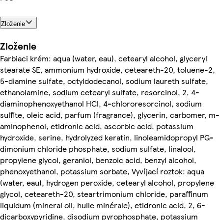
Zloženie
Zloženie
Farbiaci krém: aqua (water, eau), cetearyl alcohol, glyceryl
stearate SE, ammonium hydroxide, ceteareth-20, toluene-2,
5-diamine sulfate, octyldodecanol, sodium laureth sulfate,
ethanolamine, sodium cetearyl sulfate, resorcinol, 2, 4-
diaminophenoxyethanol HCl, 4-chlororesorcinol, sodium
sulfite, oleic acid, parfum (fragrance), glycerin, carbomer, m-
aminophenol, etidronic acid, ascorbic acid, potassium
hydroxide, serine, hydrolyzed keratin, linoleamidopropyl PG-
dimonium chloride phosphate, sodium sulfate, linalool,
propylene glycol, geraniol, benzoic acid, benzyl alcohol,
phenoxyethanol, potassium sorbate, Vyvíjací roztok: aqua
(water, eau), hydrogen peroxide, cetearyl alcohol, propylene
glycol, ceteareth-20, steartrimonium chloride, paraffinum
liquidum (mineral oil, huile minérale), etidronic acid, 2, 6-
dicarboxypyridine, disodium pyrophosphate, potassium