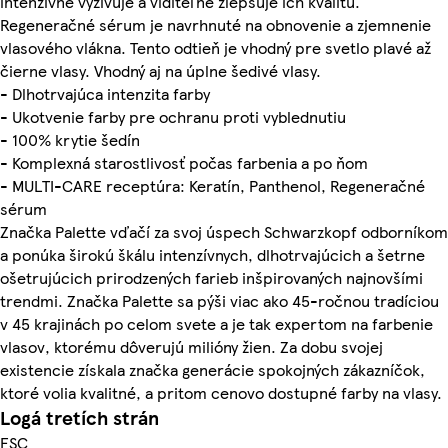
intenzívne vyživuje a viditeľne zlepšuje ich kvalitu.
Regeneračné sérum je navrhnuté na obnovenie a zjemnenie
vlasového vlákna. Tento odtieň je vhodný pre svetlo plavé až
čierne vlasy. Vhodný aj na úplne šedivé vlasy.
- Dlhotrvajúca intenzita farby
- Ukotvenie farby pre ochranu proti vyblednutiu
- 100% krytie šedín
- Komplexná starostlivosť počas farbenia a po ňom
- MULTI-CARE receptúra: Keratín, Panthenol, Regeneračné
sérum
Značka Palette vďačí za svoj úspech Schwarzkopf odborníkom
a ponúka širokú škálu intenzívnych, dlhotrvajúcich a šetrne
ošetrujúcich prirodzených farieb inšpirovaných najnovšími
trendmi. Značka Palette sa pýši viac ako 45-ročnou tradíciou
v 45 krajinách po celom svete a je tak expertom na farbenie
vlasov, ktorému dôverujú milióny žien. Za dobu svojej
existencie získala značka generácie spokojných zákazníčok,
ktoré volia kvalitné, a pritom cenovo dostupné farby na vlasy.
Logá tretích strán
FSC