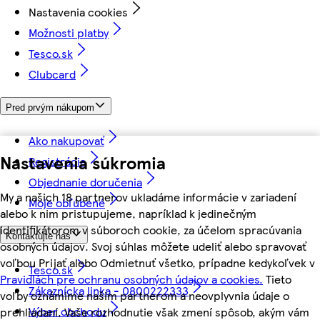
Nastavenia cookies
Možnosti platby
Tesco.sk
Clubcard
Pred prvým nákupom
Ako nakupovať
Nastavenia súkromia
Registrácia
Objednanie doručenia
My a našich 18 partnerov ukladáme informácie v zariadení
Moje obľúbené
alebo k nim pristupujeme, napríklad k jedinečným
identifikátorom v súboroch cookie, za účelom spracúvania
Kontaktujte nás
osobných údajov. Svoj súhlas môžete udeliť alebo spravovať
voľbou Prijať alebo Odmietnuť všetko, prípadne kedykoľvek v
Tesco.sk
Pravidlách pre ochranu osobných údajov a cookies.
Tieto
Zákaznícka linka - 0800222333
voľby oznámime našim partnerom a neovplyvnia údaje o
Výber obchodu
prehliadaní. Vaše rozhodnutie však zmení spôsob, akým vám